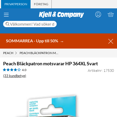
PRIVATPERSON
FÖRETAG
SOMMARREA - Upp till 50%
→
PEACH
PEACH BLÄCKPATRON MOTSVARAR HP 364XL SVART
Peach Bläckpatron motsvarar HP 364XL Svart
4.0
Artikelnr: 17530
(33 kundbetyg)