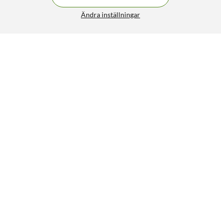
Ändra inställningar
Peach Bläckpatron motsvarar HP 364XL Svart
249:90
4/5
HÄMTA
LÄGG I VARUKORGEN
Liknande produkter
13
16