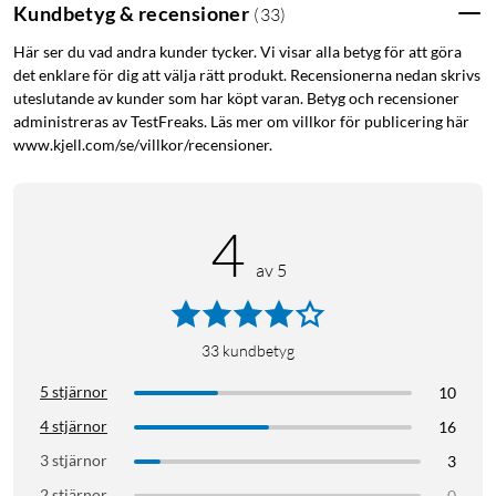
Kundbetyg & recensioner
(
33
)
Här ser du vad andra kunder tycker. Vi visar alla betyg för att göra
det enklare för dig att välja rätt produkt. Recensionerna nedan skrivs
uteslutande av kunder som har köpt varan. Betyg och recensioner
administreras av TestFreaks. Läs mer om villkor för publicering här
www.kjell.com/se/villkor/recensioner.
4
av 5
33
kundbetyg
5 stjärnor
10
4 stjärnor
16
3 stjärnor
3
2 stjärnor
0