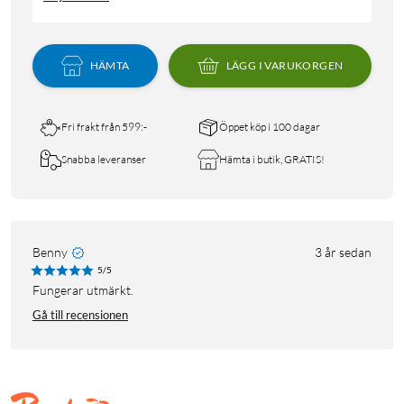
HÄMTA
LÄGG I VARUKORGEN
Fri frakt från 599:-
Öppet köp i 100 dagar
Snabba leveranser
Hämta i butik, GRATIS!
Benny
3 år sedan
5/5
fungerar utmärkt.
Gå till recensionen