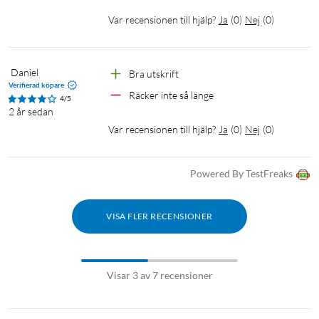
Var recensionen till hjälp?
Ja
(
0
)
Nej
(
0
)
 Daniel
Bra utskrift
Verifierad köpare
Räcker inte så länge
4/5
2 år sedan
Var recensionen till hjälp?
Ja
(
0
)
Nej
(
0
)
Powered By TestFreaks
VISA FLER RECENSIONER
Visar 3 av 7 recensioner