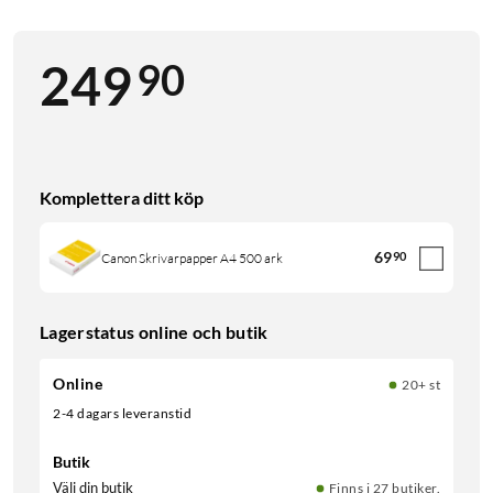
90
249
Komplettera ditt köp
69
90
Canon Skrivarpapper A4 500 ark
Lagerstatus online och butik
Online
20+ st
2-4 dagars leveranstid
Butik
Välj din butik
Finns i 27 butiker.