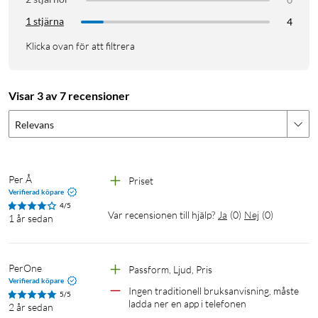
1 stjärna
4
Klicka ovan för att filtrera
Visar 3 av 7 recensioner
Relevans
Per Å
Priset
Verifierad köpare
4/5
Var recensionen till hjälp?
Ja
(
0
)
Nej
(
0
)
1 år sedan
PerOne
Passform, Ljud, Pris
Verifierad köpare
Ingen traditionell bruksanvisning, måste 
5/5
ladda ner en app i telefonen
2 år sedan