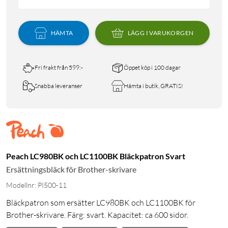
HÄMTA
LÄGG I VARUKORGEN
Fri frakt från 599:-
Öppet köp i 100 dagar
Snabba leveranser
Hämta i butik, GRATIS!
Peach LC980BK och LC1100BK Bläckpatron Svart
Ersättningsbläck för Brother-skrivare
Modellnr: PI500-11
Bläckpatron som ersätter LC980BK och LC1100BK för
Brother-skrivare. Färg: svart. Kapacitet: ca 600 sidor.