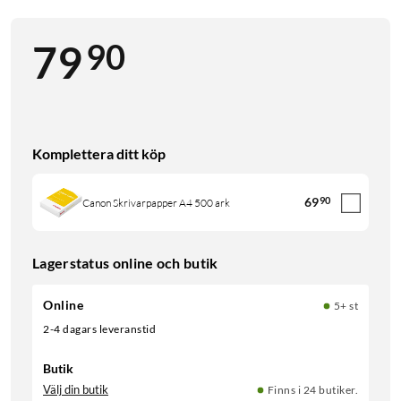
90
79
Komplettera ditt köp
69
90
Canon Skrivarpapper A4 500 ark
Lagerstatus online och butik
Online
5+ st
2-4 dagars leveranstid
Butik
Välj din butik
Finns i 24 butiker.