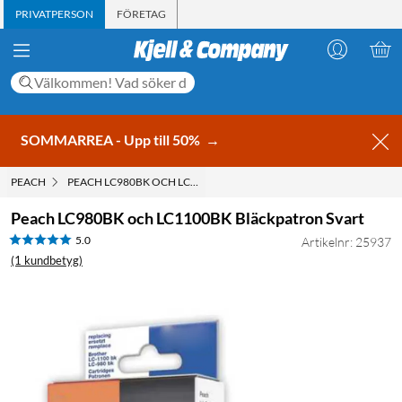
PRIVATPERSON
FÖRETAG
SOMMARREA - Upp till 50%
→
PEACH
PEACH LC980BK OCH LC1100BK BLÄCKPATRON SVART
Peach LC980BK och LC1100BK Bläckpatron Svart
5.0
Artikelnr: 25937
(1 kundbetyg)