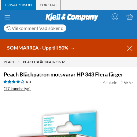
PRIVATPERSON
FÖRETAG
SOMMARREA - Upp till 50%
→
PEACH
PEACH BLÄCKPATRON MOTSVARAR HP 343 FLERA FÄRGER
Peach Bläckpatron motsvarar HP 343 Flera färger
4.0
Artikelnr: 25567
(17 kundbetyg)