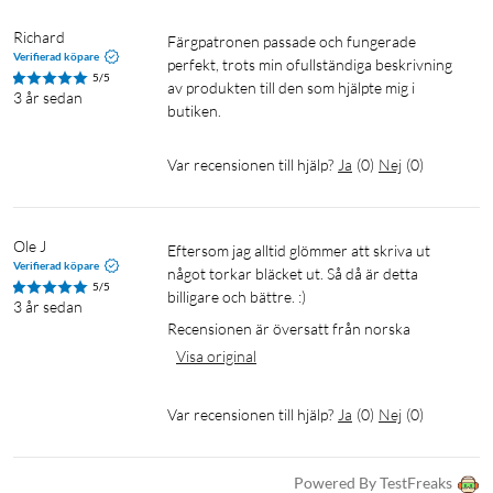
Richard
Färgpatronen passade och fungerade 
Verifierad köpare
perfekt, trots min ofullständiga beskrivning 
5/5
av produkten till den som hjälpte mig i 
3 år sedan
butiken.
Var recensionen till hjälp?
Ja
(
0
)
Nej
(
0
)
Ole J
Eftersom jag alltid glömmer att skriva ut 
Verifierad köpare
något torkar bläcket ut. Så då är detta 
5/5
billigare och bättre. :)
3 år sedan
Recensionen är översatt från norska
Visa original
Var recensionen till hjälp?
Ja
(
0
)
Nej
(
0
)
Powered By TestFreaks