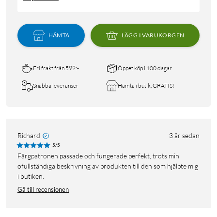
HÄMTA
LÄGG I VARUKORGEN
Fri frakt från 599:-
Öppet köp i 100 dagar
Snabba leveranser
Hämta i butik, GRATIS!
Richard
3 år sedan
5/5
Färgpatronen passade och fungerade perfekt, trots min
ofullständiga beskrivning av produkten till den som hjälpte mig
i butiken.
Gå till recensionen