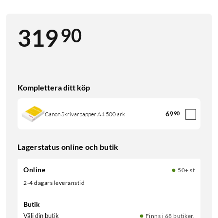
90
319
Komplettera ditt köp
69
90
Canon Skrivarpapper A4 500 ark
Lagerstatus online och butik
Online
50+ st
2-4 dagars leveranstid
Butik
Välj din butik
Finns i 68 butiker.