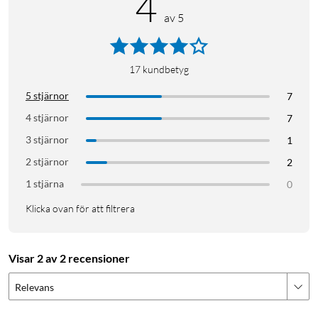
4
av 5
17
kundbetyg
5 stjärnor
7
4 stjärnor
7
3 stjärnor
1
2 stjärnor
2
1 stjärna
0
Klicka ovan för att filtrera
Visar 2 av 2 recensioner
Relevans