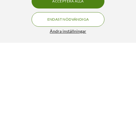
ACCEPTERA ALLA
ENDAST NÖDVÄNDIGA
Ändra inställningar
Peach Bläckpatron motsvarar HP 343 Flera färger
319:90
4/5
HÄMTA
LÄGG I VARUKORGEN
Liknande produkter