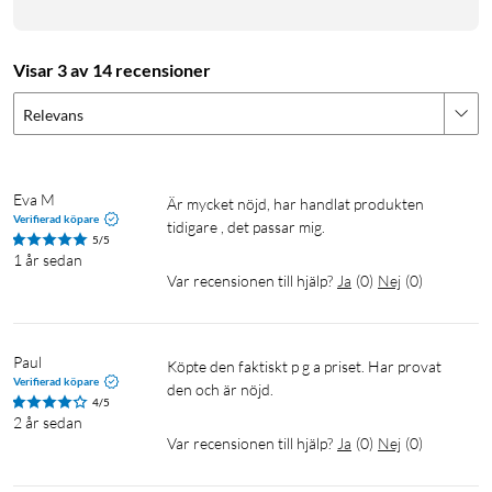
Visar 3 av 14 recensioner
Relevans
Eva M
Är mycket nöjd, har handlat produkten 
Verifierad köpare
5/5
1 år sedan
Var recensionen till hjälp?
Ja
(
0
)
Nej
(
0
)
Paul
Köpte den faktiskt p g a priset. Har provat 
Verifierad köpare
den och är nöjd.
4/5
2 år sedan
Var recensionen till hjälp?
Ja
(
0
)
Nej
(
0
)