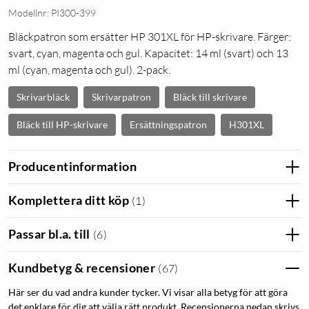
Modellnr: PI300-399
Bläckpatron som ersätter HP 301XL för HP-skrivare. Färger:
svart, cyan, magenta och gul. Kapacitet: 14 ml (svart) och 13
ml (cyan, magenta och gul). 2-pack.
Skrivarbläck
Skrivarpatron
Bläck till skrivare
Bläck till HP-skrivare
Ersättningspatron
H301XL
Producentinformation
Komplettera ditt köp
(
1
)
Passar bl.a. till
(
6
)
Kundbetyg & recensioner
(
67
)
Här ser du vad andra kunder tycker. Vi visar alla betyg för att göra
det enklare för dig att välja rätt produkt. Recensionerna nedan skrivs