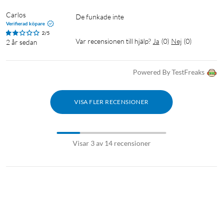
Carlos
De funkade inte 
Verifierad köpare
2/5
Var recensionen till hjälp?
Ja
(
0
)
Nej
(
0
)
2 år sedan
Powered By TestFreaks
VISA FLER RECENSIONER
Visar 3 av 14 recensioner