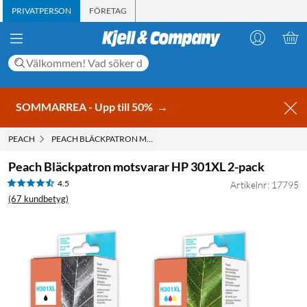
PRIVATPERSON
FÖRETAG
SOMMARREA - Upp till 50%
→
PEACH
PEACH BLÄCKPATRON MOTSVARAR HP 301XL 2-PACK
Peach Bläckpatron motsvarar HP 301XL 2-pack
4.5
Artikelnr: 17795
(67 kundbetyg)