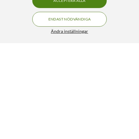
ACCEPTERA ALLA
ENDAST NÖDVÄNDIGA
Ändra inställningar
Peach Bläckpatron motsvarar HP 301XL 2-pack
499:90
4.5/5
HÄMTA
Liknande produkter