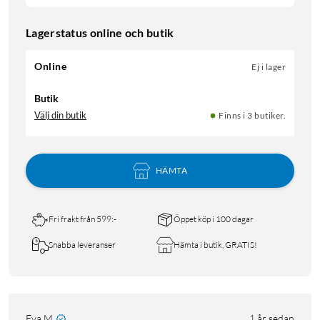
Lagerstatus online och butik
Online
Ej i lager
Butik
Välj din butik
Finns i 3 butiker.
HÄMTA
Fri frakt från 599:-
Öppet köp i 100 dagar
Snabba leveranser
Hämta i butik, GRATIS!
Eva M
1 år sedan