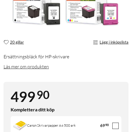
20 gillar
Lägg i inköpslista
Ersättningsbläck för HP-skrivare
Läs mer om produkten
90
499
Komplettera ditt köp
69
90
Canon Skrivarpapper A4 500 ark