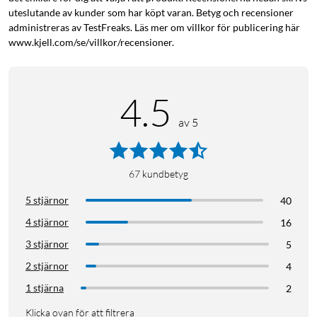
uteslutande av kunder som har köpt varan. Betyg och recensioner
administreras av TestFreaks. Läs mer om villkor för publicering här
www.kjell.com/se/villkor/recensioner.
4.5
av 5
67
kundbetyg
5 stjärnor
40
4 stjärnor
16
3 stjärnor
5
2 stjärnor
4
1 stjärna
2
Klicka ovan för att filtrera