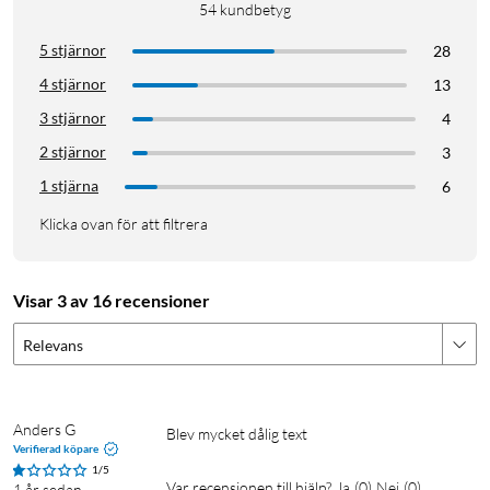
54
kundbetyg
5 stjärnor
28
4 stjärnor
13
3 stjärnor
4
2 stjärnor
3
1 stjärna
6
Klicka ovan för att filtrera
Visar 3 av 16 recensioner
Relevans
Anders G
Blev mycket dålig text
Verifierad köpare
1/5
Var recensionen till hjälp?
Ja
(
0
)
Nej
(
0
)
1 år sedan