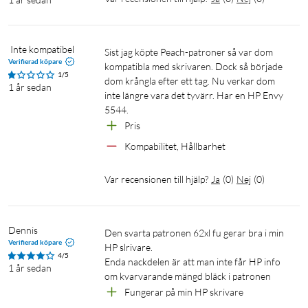
 Inte kompatibel
Sist jag köpte Peach-patroner så var dom 
Verifierad köpare
kompatibla med skrivaren. Dock så började 
1/5
dom krångla efter ett tag. Nu verkar dom 
1 år sedan
inte längre vara det tyvärr. Har en HP Envy 
5544.
Pris
Kompabilitet, Hållbarhet
Var recensionen till hjälp?
Ja
(
0
)
Nej
(
0
)
Dennis
Den svarta patronen 62xl fu gerar bra i min 
Verifierad köpare
HP slrivare.

4/5
Enda nackdelen är att man inte får HP info 
1 år sedan
om kvarvarande mängd bläck i patronen
Fungerar på min HP skrivare