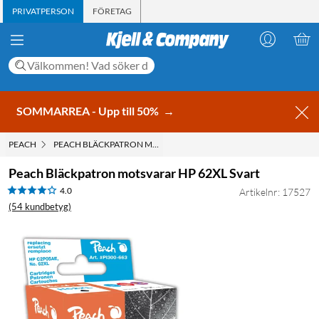
PRIVATPERSON
FÖRETAG
SOMMARREA - Upp till 50%
→
PEACH
PEACH BLÄCKPATRON MOTSVARAR HP 62XL SVART
Peach Bläckpatron motsvarar HP 62XL Svart
4.0
Artikelnr: 17527
(54 kundbetyg)