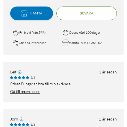
HÄMTA
BEVAKA
Fri frakt från 599:-
Öppet köp i 100 dagar
Snabba leveranser
Hämta i butik, GRATIS!
Leif
1 år sedan
5/5
Priset Fungerar bra till min skrivare.
Gå till recensionen
Jørn
2 år sedan
5/5