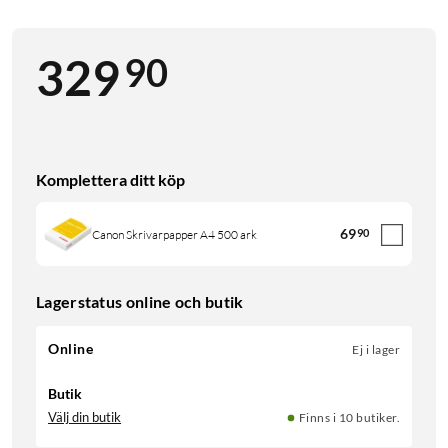
90
329
Komplettera ditt köp
69
90
Canon Skrivarpapper A4 500 ark
Lagerstatus online och butik
Online
Ej i lager
Butik
Välj din butik
Finns i 10 butiker.