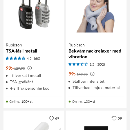
Rubicson
Rubicson
TSA-lås i metall
Bekväm nackrelaxer med
vibration
4.5
(60)
3.5
(852)
99
:
-
129:90
99
:
-
149:90
Tillverkat i metall
Ställbar intensitet
TSA-godkänt
Tillverkad i mjukt material
4-siffrig personlig kod
Online
:
100+ st
Online
:
100+ st
69
59