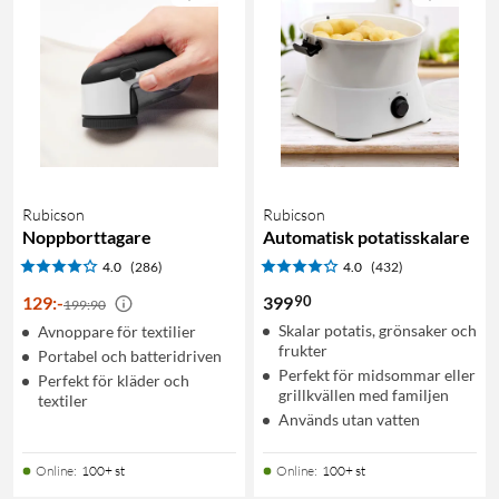
Rubicson
Rubicson
Noppborttagare
Automatisk potatisskalare
4.0
(286)
4.0
(432)
90
129
:
-
399
199:90
Skalar potatis, grönsaker och
Avnoppare för textilier
frukter
Portabel och batteridriven
Perfekt för midsommar eller
Perfekt för kläder och
grillkvällen med familjen
textiler
Används utan vatten
Online
:
100+ st
Online
:
100+ st