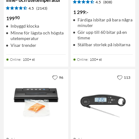
4.5
(808)
4.5
(2143)
1 299
:
-
90
199
Färdiga isbitar på bara några
minuter
Inbyggd klocka
Gör upp till 60 bitar på en
Minne för lägsta och högsta
timme
utetemperatur
Ställbar storlek på isbitarna
Visar trender
Online
:
100+ st
Online
:
100+ st
96
113