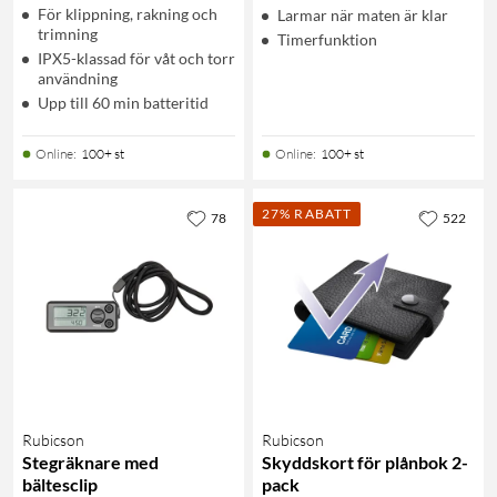
För klippning, rakning och
Larmar när maten är klar
trimning
Timerfunktion
IPX5-klassad för våt och torr
användning
Upp till 60 min batteritid
Online
:
100+ st
Online
:
100+ st
27% RABATT
78
522
Rubicson
Rubicson
Stegräknare med
Skyddskort för plånbok 2-
bältesclip
pack