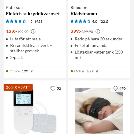
Rubicson
Rubicson
Elektriskt kryddkvarnset
Klädsteamer
4.5
(928)
4.0
(221)
129
:
-
299
:
-
199:90
399:90
Luta för att mala
Redo på bara 20 sekunder
Keramiskt kvarnverk –
Enkel att använda
ställbar grovlek
Löstagbar vattentank (250
2-pack
ml)
Online
:
100+ st
Online
:
100+ st
20% RABATT
52
470