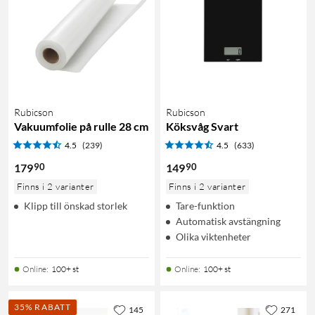
Rubicson
Rubicson
Vakuumfolie på rulle 28 cm
Köksvåg Svart
4.5
(239)
4.5
(633)
90
90
179
149
Finns i 2 varianter
Finns i 2 varianter
Klipp till önskad storlek
Tare-funktion
Automatisk avstängning
Olika viktenheter
Online
:
100+ st
Online
:
100+ st
35% RABATT
145
271