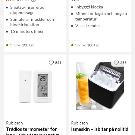
Inbyggd klocka
Shiatsu-inspirerad
djupmassage
Minne för lägsta och högsta
temperatur
Stimulerar muskler och
blodcirkulation
Visar trender
15 minuters timer
Online
:
100+ st
Online
:
100+ st
851
233
Rubicson
Rubicson
Trådlös termometer för
Ismaskin – isbitar på nolltid
inne- och utetemperatur