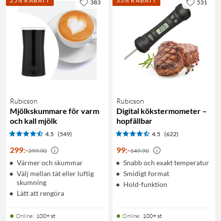
25% RABATT
33% RABATT
383
531
Rubicson
Rubicson
Mjölkskummare för varm
Digital kökstermometer –
och kall mjölk
hopfällbar
4.5
(549)
4.5
(622)
299
:
-
99
:
-
399:90
149:90
Värmer och skummar
Snabb och exakt temperatur
Välj mellan tät eller luftig
Smidigt format
skumning
Hold-funktion
Lätt att rengöra
Online
:
100+ st
Online
:
100+ st