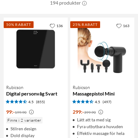
194 produkter
50% RABATT
25% RABATT
136
163
Rubicson
Rubicson
Digital personvåg Svart
Massagepistol Mini
4.5
(855)
4.5
(497)
99
:
-
299
:
-
199:90
399:90
Lätt att ta med sig
Finns i 2 varianter
Fyra utbytbara huvuden
Stilren design
Effektiv massage för hela
Dold display