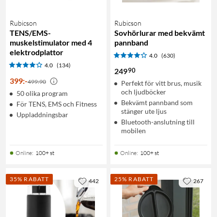
Rubicson
Rubicson
TENS/EMS-
Sovhörlurar med bekvämt
muskelstimulator med 4
pannband
elektrodplattor
4.0
(630)
4.0
(134)
90
249
399
:
-
499:90
Perfekt för vitt brus, musik
och ljudböcker
50 olika program
Bekvämt pannband som
För TENS, EMS och Fitness
stänger ute ljus
Uppladdningsbar
Bluetooth-anslutning till
mobilen
Online
:
100+ st
Online
:
100+ st
35% RABATT
25% RABATT
442
267