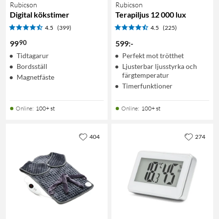
Rubicson
Rubicson
Digital kökstimer
Terapiljus 12 000 lux
4.5
(399)
4.5
(225)
90
99
599
:
-
Tidtagarur
Perfekt mot trötthet
Bordsställ
Ljusterbar ljusstyrka och
färgtemperatur
Magnetfäste
Timerfunktioner
Online
:
100+ st
Online
:
100+ st
404
274