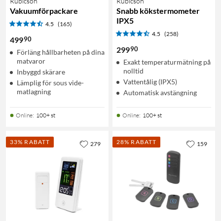
Rubicson
Rubicson
Vakuumförpackare
Snabb kökstermometer
IPX5
4.5
(165)
4.5
(258)
90
499
90
299
Förläng hållbarheten på dina
matvaror
Exakt temperaturmätning på
nolltid
Inbyggd skärare
Vattentålig (IPX5)
Lämplig för sous vide-
matlagning
Automatisk avstängning
Online
:
100+ st
Online
:
100+ st
33% RABATT
28% RABATT
279
159