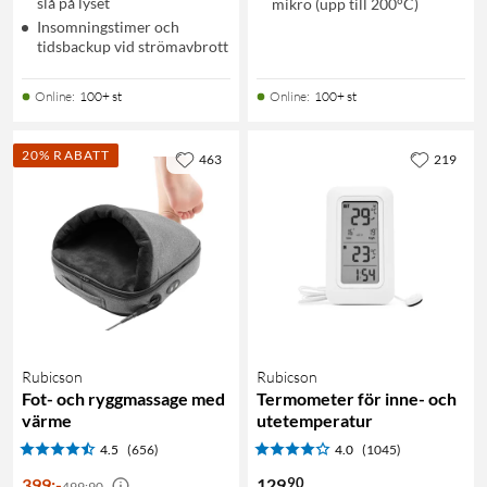
slå på lyset
mikro (upp till 200°C)
Insomningstimer och
tidsbackup vid strömavbrott
Online
:
100+ st
Online
:
100+ st
20% RABATT
463
219
Rubicson
Rubicson
Fot- och ryggmassage med
Termometer för inne- och
värme
utetemperatur
4.5
(656)
4.0
(1045)
90
399
:
-
129
499:90