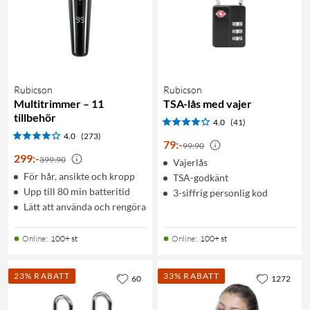
Rubicson
Rubicson
Multitrimmer – 11
TSA-lås med vajer
tillbehör
4.0
(41)
4.0
(273)
79
:
-
99:90
299
:
-
399:90
Vajerlås
För hår, ansikte och kropp
TSA-godkänt
Upp till 80 min batteritid
3-siffrig personlig kod
Lätt att använda och rengöra
Online
:
100+ st
Online
:
100+ st
23% RABATT
33% RABATT
60
1272