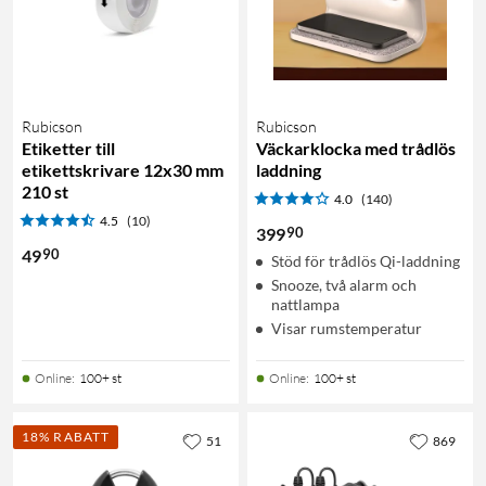
Rubicson
Rubicson
Etiketter till
Väckarklocka med trådlös
etikettskrivare 12x30 mm
laddning
210 st
4.0
(140)
4.5
(10)
90
399
90
49
Stöd för trådlös Qi-laddning
Snooze, två alarm och
nattlampa
Visar rumstemperatur
Online
:
100+ st
Online
:
100+ st
18% RABATT
51
869