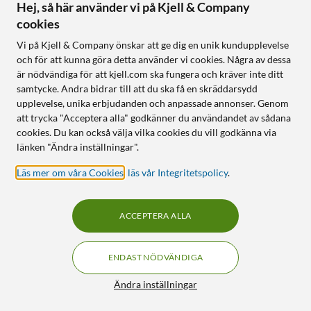
Hej, så här använder vi på Kjell & Company
cookies
Vi på Kjell & Company önskar att ge dig en unik kundupplevelse
och för att kunna göra detta använder vi cookies. Några av dessa
är nödvändiga för att kjell.com ska fungera och kräver inte ditt
samtycke. Andra bidrar till att du ska få en skräddarsydd
upplevelse, unika erbjudanden och anpassade annonser. Genom
att trycka "Acceptera alla" godkänner du användandet av sådana
Rubicson
Rubicson
cookies. Du kan också välja vilka cookies du vill godkänna via
Minimassage
Crème brûlée-brännare
länken "Ändra inställningar".
4.0
(232)
4.5
(438)
Läs mer om våra Cookies
,
läs vår Integritetspolicy
.
90
199
149
:
-
199:90
4 vibrerande
Justerbar låga
massagehuvuden
Tänds med en
ACCEPTERA ALLA
Kan användas i duschen
knapptryckning
Drivs med butangas (ingår
ej)
ENDAST NÖDVÄNDIGA
Filter
Ändra inställningar
Online
:
5+ st
Online
:
100+ st