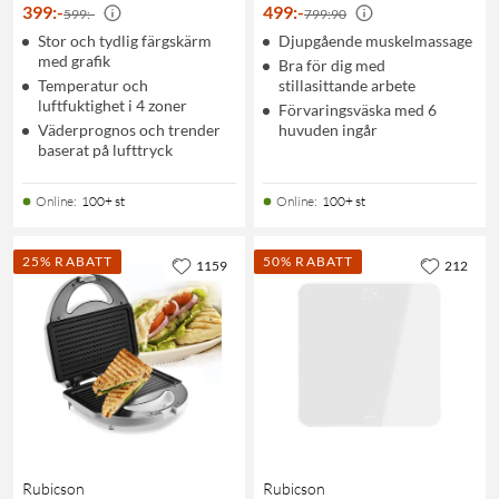
399
:
-
499
:
-
599:-
799:90
Stor och tydlig färgskärm
Djupgående muskelmassage
med grafik
Bra för dig med
Temperatur och
stillasittande arbete
luftfuktighet i 4 zoner
Förvaringsväska med 6
Väderprognos och trender
huvuden ingår
baserat på lufttryck
Online
:
100+ st
Online
:
100+ st
25% RABATT
50% RABATT
1159
212
Rubicson
Rubicson