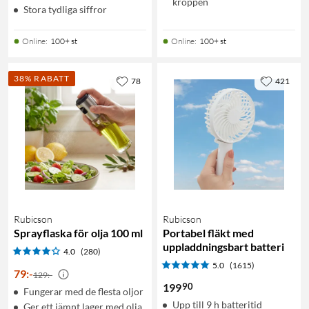
kroppen
Stora tydliga siffror
Online
:
100+ st
Online
:
100+ st
38% RABATT
78
421
Rubicson
Rubicson
Sprayflaska för olja 100 ml
Portabel fläkt med
uppladdningsbart batteri
4.0
(280)
5.0
(1615)
79
:
-
129:-
90
199
Fungerar med de flesta oljor
Upp till 9 h batteritid
Ger ett jämnt lager med olja