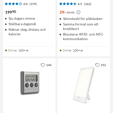
4.0
(379)
4.5
(162)
90
199
29
:
-
39:90
Sju dagars minne
Skimskydd för plånboken
Ställbara dagsmål
Samma format som ett
kreditkort
Räknar steg, distans och
kalorier
Blockerar RFID- och NFC-
kommunikation
Online
:
100+ st
Online
:
100+ st
144
252