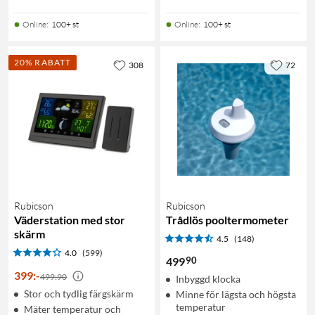
Online
:
100+ st
Online
:
100+ st
20% RABATT
308
72
Rubicson
Rubicson
Väderstation med stor
Trådlös pooltermometer
skärm
4.5
(148)
4.0
(599)
90
499
399
:
-
499:90
Inbyggd klocka
Stor och tydlig färgskärm
Minne för lägsta och högsta
temperatur
Mäter temperatur och