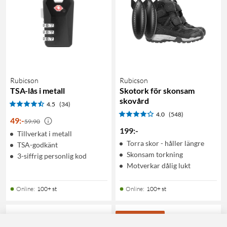
Rubicson
Rubicson
TSA-lås i metall
Skotork för skonsam
skovård
4.5
(34)
4.0
(548)
49
:
-
59:90
199
:
-
Tillverkat i metall
Torra skor - håller längre
TSA-godkänt
Skonsam torkning
3-siffrig personlig kod
Motverkar dålig lukt
Online
:
100+ st
Online
:
100+ st
25% RABATT
257
516