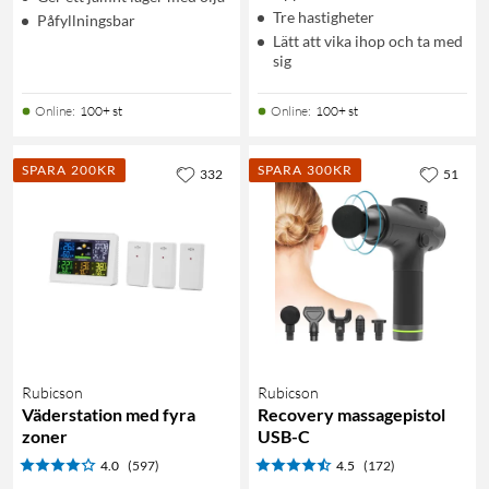
Tre hastigheter
Påfyllningsbar
Lätt att vika ihop och ta med
sig
Online
:
100+ st
Online
:
100+ st
SPARA 200KR
SPARA 300KR
332
51
Rubicson
Rubicson
Väderstation med fyra
Recovery massagepistol
zoner
USB-C
4.0
(597)
4.5
(172)