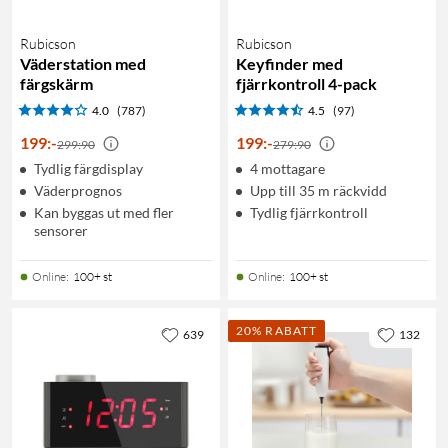
Rubicson
Rubicson
Väderstation med
Keyfinder med
färgskärm
fjärrkontroll 4-pack
4.0
(787)
4.5
(97)
199
:
-
199
:
-
299:90
279:90
Tydlig färgdisplay
4 mottagare
Väderprognos
Upp till 35 m räckvidd
Kan byggas ut med fler
Tydlig fjärrkontroll
sensorer
Online
:
100+ st
Online
:
100+ st
20% RABATT
639
132