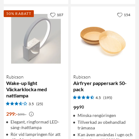
50% RABATT
107
154
Rubicson
Rubicson
Wake-up light
Airfryer pappersark 50-
Väckarklocka med
pack
nattlampa
4.5
(195)
3.5
(25)
90
99
299
:
-
599:-
Minska rengöringen
Elegant, ringformad LED-
Tillverkad av obehandlad
säng-/nattlampa
trämassa
Rör vid lampringen för att
Kan även användas i ugn och