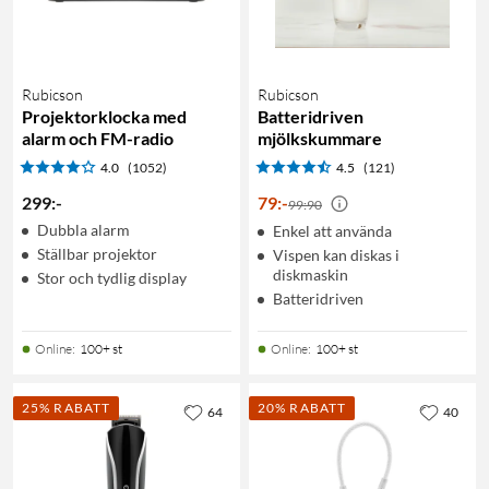
Rubicson
Rubicson
Projektorklocka med
Batteridriven
alarm och FM-radio
mjölkskummare
4.0
(1052)
4.5
(121)
299
:
-
79
:
-
99:90
Dubbla alarm
Enkel att använda
Ställbar projektor
Vispen kan diskas i
diskmaskin
Stor och tydlig display
Batteridriven
Online
:
100+ st
Online
:
100+ st
25% RABATT
20% RABATT
64
40