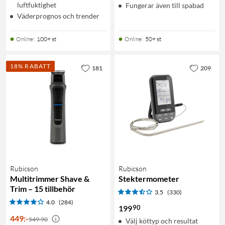
luftfuktighet
Fungerar även till spabad
Väderprognos och trender
Online
:
100+ st
Online
:
50+ st
18% RABATT
181
209
Rubicson
Rubicson
Multitrimmer Shave &
Stektermometer
Trim – 15 tillbehör
3.5
(330)
4.0
(284)
90
199
449
:
-
549:90
Välj köttyp och resultat