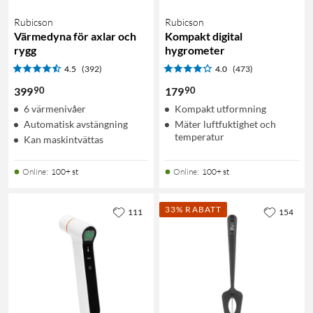
Rubicson
Rubicson
Värmedyna för axlar och
Kompakt digital
rygg
hygrometer
4.5
(392)
4.0
(473)
90
90
399
179
6 värmenivåer
Kompakt utformning
Automatisk avstängning
Mäter luftfuktighet och
temperatur
Kan maskintvättas
Online
:
100+ st
Online
:
100+ st
33% RABATT
111
154