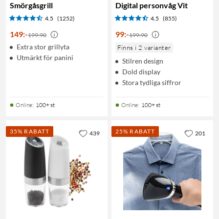
Smörgåsgrill
Digital personvåg Vit
4.5
(1252)
4.5
(855)
149
:
-
99
:
-
199:90
199:90
Extra stor grillyta
Finns i 2 varianter
Utmärkt för panini
Stilren design
Dold display
Stora tydliga siffror
Online
:
100+ st
Online
:
100+ st
35% RABATT
25% RABATT
439
201