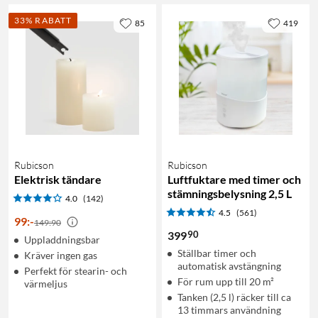
33% RABATT
85
419
Rubicson
Rubicson
Elektrisk tändare
Luftfuktare med timer och
stämningsbelysning 2,5 L
4.0
(142)
4.5
(561)
99
:
-
149:90
90
399
Uppladdningsbar
Ställbar timer och
Kräver ingen gas
automatisk avstängning
Perfekt för stearin- och
För rum upp till 20 m²
värmeljus
Tanken (2,5 l) räcker till ca
13 timmars användning