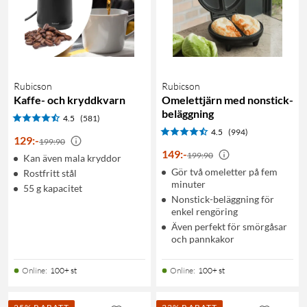
Rubicson
Rubicson
Kaffe- och kryddkvarn
Omelettjärn med nonstick-
beläggning
4.5
(581)
4.5
(994)
129
:
-
199:90
149
:
-
199:90
Kan även mala kryddor
Gör två omeletter på fem
Rostfritt stål
minuter
55 g kapacitet
Nonstick-beläggning för
enkel rengöring
Även perfekt för smörgåsar
och pannkakor
Online
:
100+ st
Online
:
100+ st