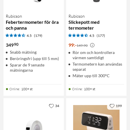
Rubicson
Rubicson
Febertermometer för öra
Slickepott med
och panna
termometer
4.5
(179)
4.5
(177)
90
349
99
:
-
149:90
Snabb mätning
Rör om och kontrollera
värmen samtidigt
Beröringsfri (upp till 5 mm)
Termometern kan användas
Sparar de 9 senaste
separat
mätningarna
Mäter upp till 300°C
Online
:
100+ st
Online
:
100+ st
34
199