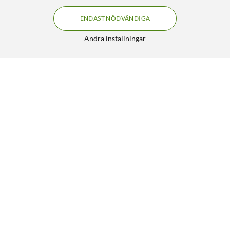
ENDAST NÖDVÄNDIGA
Ändra inställningar
Samsung Galaxy A37 5G 128 GB Awesome
FRI FRAKT
Lavender
4 790:-
3.5/5
HÄMTA
LÄGG I VARUKORGEN
Liknande produkter