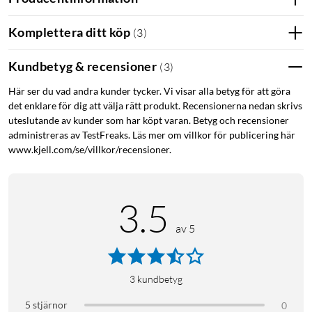
Stor skärm med skarp bild
Den 6,7 tum stora skärmen med Super AMOLED-teknik och
Komplettera ditt köp
(
3
)
120 Hz uppdateringsfrekvens ger skarp bild och mjuk
scrollning. Vision Booster gör att skärmen syns tydligt även i
Kundbetyg & recensioner
(
3
)
starkt solljus, och Gorilla Glass Victus+ skyddar mot repor.
Här ser du vad andra kunder tycker. Vi visar alla betyg för att göra
det enklare för dig att välja rätt produkt. Recensionerna nedan skrivs
Kamera som fångar ögonblicken
uteslutande av kunder som har köpt varan. Betyg och recensioner
administreras av TestFreaks. Läs mer om villkor för publicering här
Huvudkameran på 50 MP med optisk bildstabilisering tar
www.kjell.com/se/villkor/recensioner.
skarpa bilder även i svagt ljus tack vare Nightography.
Ultravidvinkelkameran på 8 MP fångar mer av motivet, och
makrokameran lyfter fram detaljer på nära håll. Selfiekameran
3.5
på 12 MP har stöd för HDR-video.
av 5
Batteri och laddning
Batteriet på 5000 mAh räcker i upp till två dagar vid normal
användning. Med 45 W snabbladdning når du 60 % på ungefär
3
kundbetyg
30 minuter. Laddare medföljer inte, men en USB-C-kabel ingår.
5 stjärnor
0