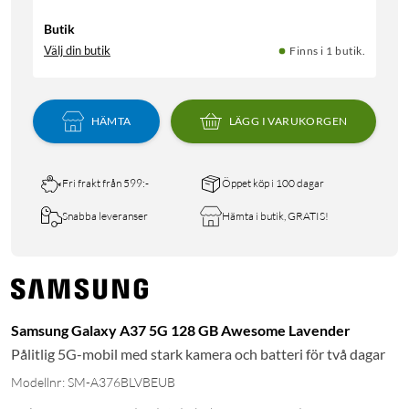
Butik
Välj din butik
Finns i 1 butik.
HÄMTA
LÄGG I VARUKORGEN
Fri frakt från 599:-
Öppet köp i 100 dagar
Snabba leveranser
Hämta i butik, GRATIS!
Samsung Galaxy A37 5G 128 GB Awesome Lavender
Pålitlig 5G-mobil med stark kamera och batteri för två dagar
Modellnr: SM-A376BLVBEUB