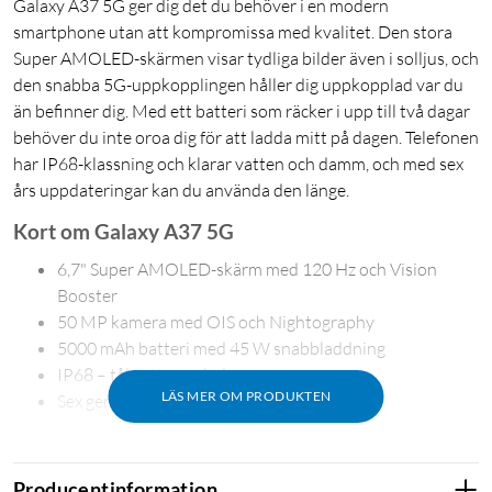
Galaxy A37 5G ger dig det du behöver i en modern
smartphone utan att kompromissa med kvalitet. Den stora
Super AMOLED-skärmen visar tydliga bilder även i solljus, och
den snabba 5G-uppkopplingen håller dig uppkopplad var du
än befinner dig. Med ett batteri som räcker i upp till två dagar
behöver du inte oroa dig för att ladda mitt på dagen. Telefonen
har IP68-klassning och klarar vatten och damm, och med sex
års uppdateringar kan du använda den länge.
Kort om Galaxy A37 5G
6,7" Super AMOLED-skärm med 120 Hz och Vision
Booster
50 MP kamera med OIS och Nightography
5000 mAh batteri med 45 W snabbladdning
IP68 – tål vatten och damm
LÄS MER OM PRODUKTEN
Sex generationer OS-uppdateringar
Producentinformation