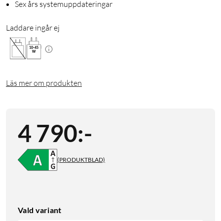
Sex års systemuppdateringar
Laddare ingår ej
10
-
45
W
Läs mer om produkten
4 790
:
-
(PRODUKTBLAD)
Vald variant