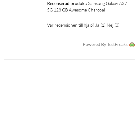
Recenserad produkt:
Samsung Galaxy A37 
Lagring: 128 GB
5G 128 GB Awesome Charcoal
Huvudkamera: 50 MP (f/1.8, OIS) + 8 MP ultravidvinkel + 5
MP makro
Var recensionen till hjälp?
Ja
(
1
)
Nej
(
0
)
Selfiekamera: 12 MP (f/2.2)
Batteri: 5000 mAh
Snabbladdning: 45 W (USB PD)
Powered By TestFreaks
Anslutning: USB-C, wifi 6, Bluetooth 5.3, NFC, 5G
SIM: Nano-SIM + eSIM (dual SIM)
Tålighet: IP68
Mått: 162,9×78,2×7,4 mm
Vikt: 196 g
Operativsystem: Android 16 (One UI 8.5)
Energiklass: A
I förpackningen
1 × Samsung Galaxy A37 5G
1 × USB-C-kabel
1 × Snabbstartsguide