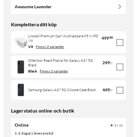
Awesome Lavender
Komplettera ditt köp
Linocell Premium GaN multiladdare 65 W PD
499
90
Vit
Vit
Finns i 2 varianter
Otterbox React Fodral för Galaxy A37 5G
249
:
-
Black
Black
Finns i 2 varianter
449
:
-
Samsung Galaxy A37 5G Silicone Case Black
Lagerstatus online och butik
Online
1+ st
1-2 dagars leveranstid