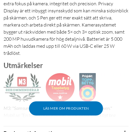
extra fokus på kamera, integritet och precision. Privacy
Display är ett inbyggt insynsskydd som kan minska sidoinblick
på skärmen, och S Pen ger ett mer exakt sätt att skriva,
markera och arbeta direkt på skärmen. Kamerasystemet
bygger ut räckvidden med både 5× och 3× optisk zoom, samt
200 MP huvudkamera för hög detaljnivå. Batteriet är 5 000
mAh och laddas med upp till 60 W via USB-C eller 25 W
trådlöst.
Utmärkelser
M3: "Samsung Galaxy S26 Ultra – skärmen stjäl showen."
LÄS MER OM PRODUKTEN
Mobil.se: ”En telefon som kan mer än de flesta. En riktigt bra
skärm, ett integrerat ekosystem och anpassningsbar mjukvara,
tillsammans med kamerorna, har länge varit kännetecken för