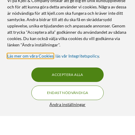
Vi på Kjell & Company önskar att ge dig en unik kundupplevelse
och för att kunna göra detta använder vi cookies. Några av dessa
är nödvändiga för att kjell.com ska fungera och kräver inte ditt
samtycke. Andra bidrar till att du ska få en skräddarsydd
upplevelse, unika erbjudanden och anpassade annonser. Genom
att trycka "Acceptera alla" godkänner du användandet av sådana
cookies. Du kan också välja vilka cookies du vill godkänna via
länken "Ändra inställningar".
Läs mer om våra Cookies
,
läs vår Integritetspolicy
.
ACCEPTERA ALLA
ENDAST NÖDVÄNDIGA
Ändra inställningar
Samsung Galaxy S26 Ultra 1TB Black
FRI FRAKT
5/5
22 490:-