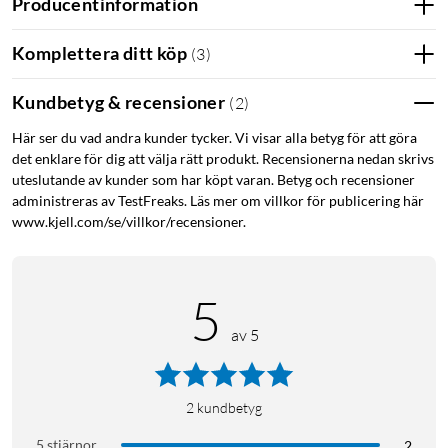
Producentinformation
Samsung."
Prisjakt: ”Privacy Display är det bästa i mobilvärlden på länge."
Komplettera ditt köp
(
3
)
Kundbetyg & recensioner
(
2
)
Kort om produkten
Här ser du vad andra kunder tycker. Vi visar alla betyg för att göra
Skärm: 6,9″ Dynamic AMOLED 2X (QHD+), 120 Hz,
det enklare för dig att välja rätt produkt. Recensionerna nedan skrivs
2600 nits.
uteslutande av kunder som har köpt varan. Betyg och recensioner
Privacy Display för att begränsa insyn från sidan.
administreras av TestFreaks. Läs mer om villkor för publicering här
Kamera: 200 MP huvud + 50 MP ultravid + 50 MP 5×
www.kjell.com/se/villkor/recensioner.
tele + 10 MP 3× tele.
5 000 mAh med 60 W kabel och 25 W trådlös
snabbladdning.
5
5G, wifi 7, Bluetooth 6.0, USB 3.2 Gen1, UWB.
7,9 mm / 214 g samt inbyggd S Pen och Armor
av 5
Aluminum 3.
S26, S26+ och S26 Ultra – skillnader i korthet
2
kundbetyg
Galaxy S26: 6,3″ FHD+, 25 W kabel och 15 W trådlös laddning,
5 stjärnor
2