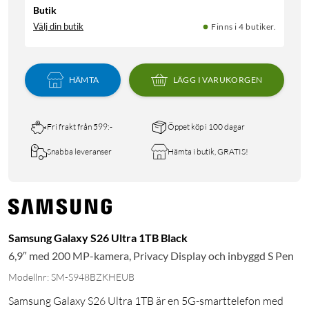
Butik
Välj din butik
Finns i 4 butiker.
HÄMTA
LÄGG I VARUKORGEN
Fri frakt från 599:-
Öppet köp i 100 dagar
Snabba leveranser
Hämta i butik, GRATIS!
Samsung Galaxy S26 Ultra 1TB Black
6,9″ med 200 MP-kamera, Privacy Display och inbyggd S Pen
Modellnr: SM-S948BZKHEUB
Samsung Galaxy S26 Ultra 1TB är en 5G-smarttelefon med