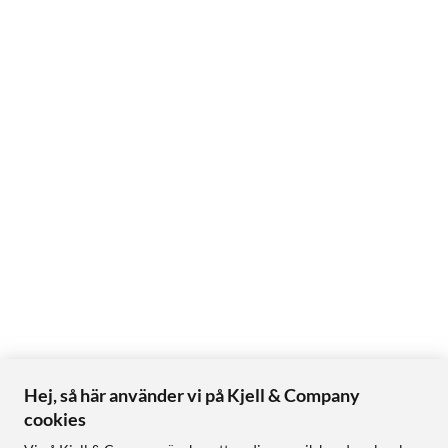
Material: Gorilla Glass Armor 2 (fram), Gorilla Glass Victus 2
(bak), Armor Aluminum 3
S Pen: Inbyggd
OS: One UI 8,5 / Android 16
Förpackningens innehåll
1 x Samsung Galaxy S26 Ultra
USB-C-kabel (anpassad upp till 60 W laddning)
Quick Start-guide
Urtagsnål
Obs! Adapter ingår inte och köps separat.
Hej, så här använder vi på Kjell & Company
cookies