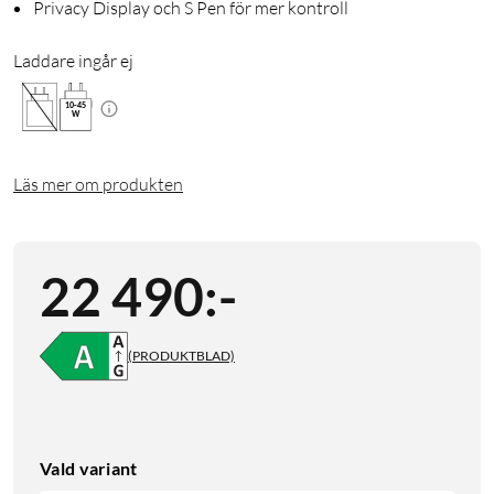
Privacy Display och S Pen för mer kontroll
Laddare ingår ej
10
-
45
W
Läs mer om produkten
22 490
:
-
(PRODUKTBLAD)
Vald variant