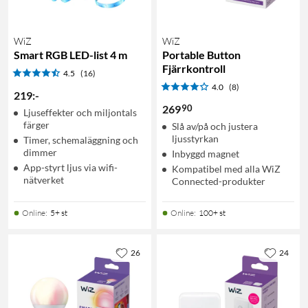
WiZ
WiZ
Smart RGB LED-list 4 m
Portable Button
Fjärrkontroll
4.5
(16)
4.0
(8)
219
:
-
90
269
Ljuseffekter och miljontals
färger
Slå av/på och justera
ljusstyrkan
Timer, schemaläggning och
dimmer
Inbyggd magnet
App-styrt ljus via wifi-
Kompatibel med alla WiZ
nätverket
Connected-produkter
Online
:
5+ st
Online
:
100+ st
26
24