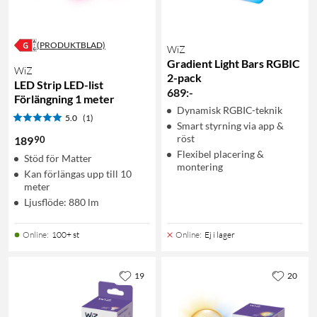
(PRODUKTBLAD)
WiZ
Gradient Light Bars RGBIC
WiZ
2-pack
LED Strip LED-list
689
:
-
Förlängning 1 meter
Dynamisk RGBIC-teknik
5.0
(1)
Smart styrning via app &
röst
90
189
Flexibel placering &
Stöd för Matter
montering
Kan förlängas upp till 10
meter
Ljusflöde: 880 lm
Online
:
100+ st
Online
:
Ej i lager
19
20