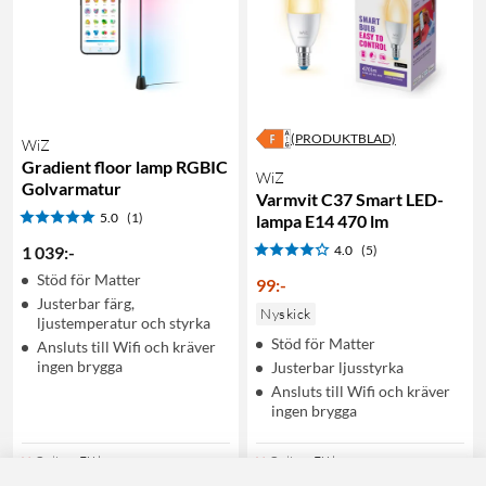
(PRODUKTBLAD)
WiZ
Gradient floor lamp RGBIC
WiZ
Golvarmatur
Varmvit C37 Smart LED-
5.0
(1)
lampa E14 470 lm
1 039
:
-
4.0
(5)
Stöd för Matter
99
:
-
Justerbar färg,
Nyskick
ljustemperatur och styrka
Stöd för Matter
Ansluts till Wifi och kräver
ingen brygga
Justerbar ljusstyrka
Ansluts till Wifi och kräver
ingen brygga
Online
:
Ej i lager
Online
:
Ej i lager