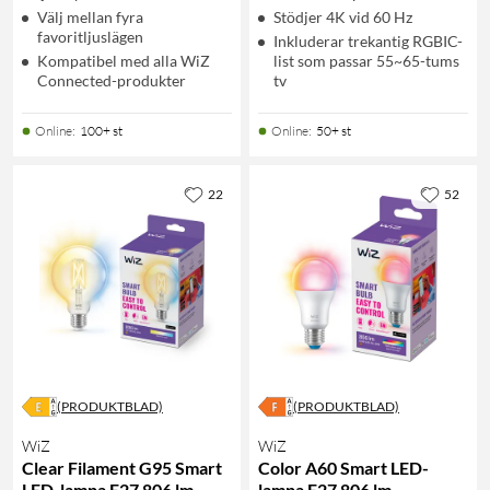
Välj mellan fyra
Stödjer 4K vid 60 Hz
favoritljuslägen
Inkluderar trekantig RGBIC-
Kompatibel med alla WiZ
list som passar 55~65-tums
Connected-produkter
tv
Online
:
100+ st
Online
:
50+ st
22
52
(PRODUKTBLAD)
(PRODUKTBLAD)
WiZ
WiZ
Clear Filament G95 Smart
Color A60 Smart LED-
LED-lampa E27 806 lm
lampa E27 806 lm