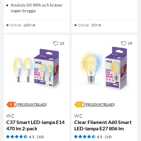
Ansluts till Wifi och kräver
ingen brygga
Online
:
100+ st
Online
:
20+ st
23
19
(PRODUKTBLAD)
(PRODUKTBLAD)
WiZ
WiZ
C37 Smart LED-lampa E14
Clear Filament A60 Smart
470 lm 2-pack
LED-lampa E27 806 lm
4.5
(10)
4.5
(19)