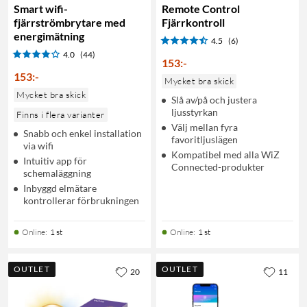
Smart wifi-
Remote Control
fjärrströmbrytare med
Fjärrkontroll
energimätning
4.5
(6)
4.0
(44)
153
:
-
153
:
-
Mycket bra skick
Mycket bra skick
Slå av/på och justera
ljusstyrkan
Finns i flera varianter
Välj mellan fyra
Snabb och enkel installation
favoritljuslägen
via wifi
Kompatibel med alla WiZ
Intuitiv app för
Connected-produkter
schemaläggning
Inbyggd elmätare
kontrollerar förbrukningen
Online
:
1 st
Online
:
1 st
OUTLET
OUTLET
20
11