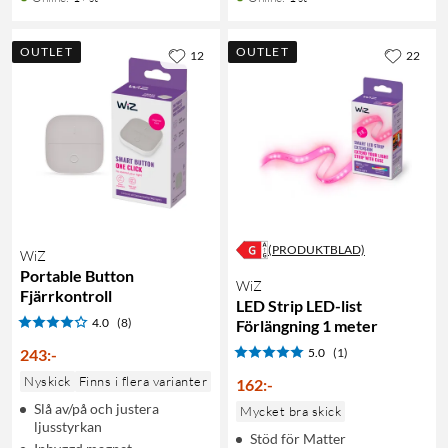
OUTLET
OUTLET
12
22
(PRODUKTBLAD)
WiZ
Portable Button
WiZ
Fjärrkontroll
LED Strip LED-list
4.0
(8)
Förlängning 1 meter
243
:
-
5.0
(1)
Nyskick
Finns i flera varianter
162
:
-
Slå av/på och justera
Mycket bra skick
ljusstyrkan
Stöd för Matter