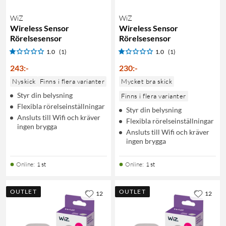
WiZ
WiZ
Wireless Sensor
Wireless Sensor
Rörelsesensor
Rörelsesensor
1.0
(1)
1.0
(1)
243
:
-
230
:
-
Nyskick
Finns i flera varianter
Mycket bra skick
Styr din belysning
Finns i flera varianter
Flexibla rörelseinställningar
Styr din belysning
Ansluts till Wifi och kräver
Flexibla rörelseinställningar
ingen brygga
Ansluts till Wifi och kräver
ingen brygga
Online
:
1 st
Online
:
1 st
OUTLET
OUTLET
12
12