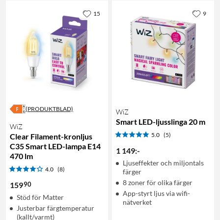
15
9
(PRODUKTBLAD)
WiZ
Smart LED-ljusslinga 20 m
WiZ
5.0
(5)
Clear Filament-kronljus
C35 Smart LED-lampa E14
1 149
:
-
470 lm
Ljuseffekter och miljontals
4.0
(8)
färger
8 zoner för olika färger
90
159
App-styrt ljus via wifi-
Stöd för Matter
nätverket
Justerbar färgtemperatur
(kallt/varmt)