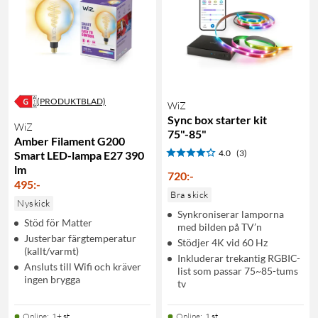
(PRODUKTBLAD)
WiZ
Sync box starter kit
WiZ
75"-85"
Amber Filament G200
4.0
(3)
Smart LED-lampa E27 390
lm
720
:
-
495
:
-
Bra skick
Nyskick
Synkroniserar lamporna
Stöd för Matter
med bilden på TV’n
Justerbar färgtemperatur
Stödjer 4K vid 60 Hz
(kallt/varmt)
Inkluderar trekantig RGBIC-
Ansluts till Wifi och kräver
list som passar 75~85-tums
ingen brygga
tv
Online
:
1+ st
Online
:
1 st