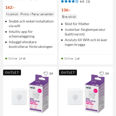
4.0
(1)
162
:
-
136
:
-
Nyskick
Finns i flera varianter
Bra skick
Snabb och enkel installation
Stöd för Matter
via wifi
Justerbar färgtemperatur
Intuitiv app för
(kallt/varmt)
schemaläggning
Ansluts till Wifi och kräver
Inbyggd elmätare
ingen brygga
kontrollerar förbrukningen
Online
:
1+ st
Online
:
1 st
OUTLET
OUTLET
24
24