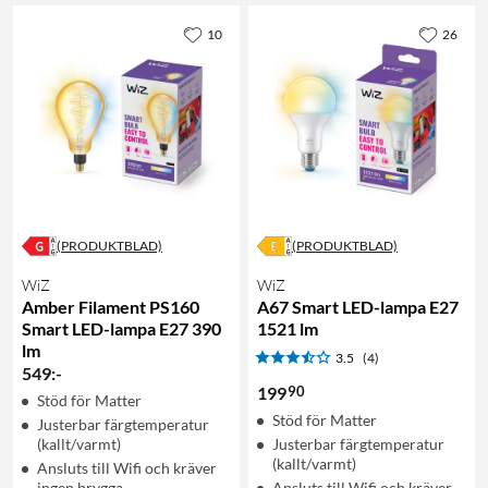
10
26
(PRODUKTBLAD)
(PRODUKTBLAD)
WiZ
WiZ
Amber Filament PS160
A67 Smart LED-lampa E27
Smart LED-lampa E27 390
1521 lm
lm
3.5
(4)
549
:
-
90
199
Stöd för Matter
Stöd för Matter
Justerbar färgtemperatur
(kallt/varmt)
Justerbar färgtemperatur
(kallt/varmt)
Ansluts till Wifi och kräver
ingen brygga
Ansluts till Wifi och kräver