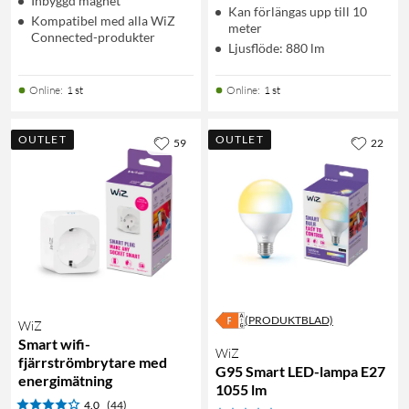
Inbyggd magnet
Kan förlängas upp till 10
Kompatibel med alla WiZ
meter
Connected-produkter
Ljusflöde: 880 lm
Online
:
1 st
Online
:
1 st
OUTLET
OUTLET
59
22
(PRODUKTBLAD)
WiZ
Smart wifi-
WiZ
fjärrströmbrytare med
G95 Smart LED-lampa E27
energimätning
1055 lm
4.0
(44)