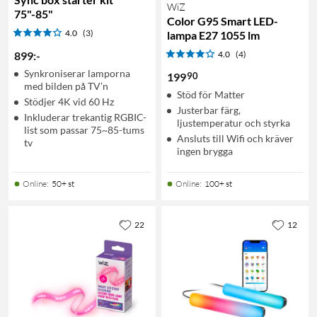
WiZ
75"-85"
Color G95 Smart LED-
4.0
(3)
lampa E27 1055 lm
899
:
-
4.0
(4)
Synkroniserar lamporna
90
199
med bilden på TV’n
Stöd för Matter
Stödjer 4K vid 60 Hz
Justerbar färg,
Inkluderar trekantig RGBIC-
ljustemperatur och styrka
list som passar 75~85-tums
Ansluts till Wifi och kräver
tv
ingen brygga
Online
:
50+ st
Online
:
100+ st
22
12