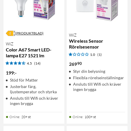
(PRODUKTBLAD)
WiZ
Wireless Sensor
WiZ
Rörelsesensor
Color A67 Smart LED-
1.0
(1)
lampa E27 1521 lm
90
4.5
(14)
269
Styr din belysning
199
:
-
Flexibla rörelseinställningar
Stöd för Matter
Ansluts till Wifi och kräver
Justerbar färg,
ingen brygga
ljustemperatur och styrka
Ansluts till Wifi och kräver
ingen brygga
Online
:
20+ st
Online
:
100+ st