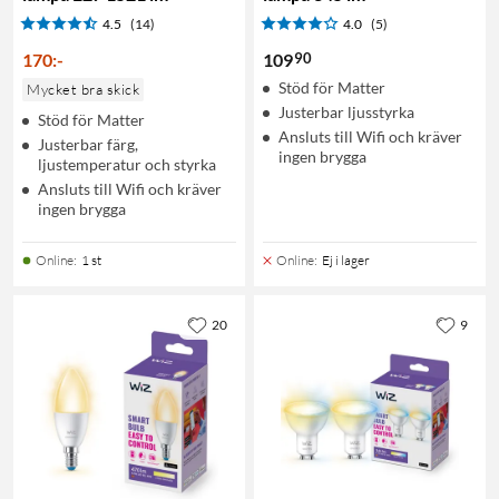
4.5
(14)
4.0
(5)
90
170
:
-
109
Stöd för Matter
Mycket bra skick
Justerbar ljusstyrka
Stöd för Matter
Ansluts till Wifi och kräver
Justerbar färg,
ingen brygga
ljustemperatur och styrka
Ansluts till Wifi och kräver
ingen brygga
Online
:
1 st
Online
:
Ej i lager
20
9