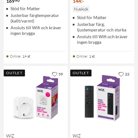
90
169
144
:
-
Stöd för Matter
Nyskick
Justerbar färgtemperatur
Stöd för Matter
(kallt/varmt)
Justerbar färg,
Ansluts till Wifi och kräver
ljustemperatur och styrka
ingen brygga
Ansluts till Wifi och kräver
ingen brygga
Online
:
1+ st
Online
:
1 st
OUTLET
OUTLET
59
22
WiZ
WiZ