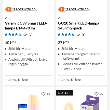
(PRODUKTBLAD)
(PRODUKTBLAD)
WiZ
WiZ
Varmvit C37 Smart LED-
GU10 Smart LED-lampa
lampa E14 470 lm
345 lm 2-pack
4.0
(5)
4.5
(6)
90
90
109
279
Stöd för Matter
Stöd för Matter
Justerbar ljusstyrka
Justerbar färgtemperatur
(kallt/varmt)
Ansluts till Wifi och kräver
ingen brygga
Ansluts till Wifi och kräver
ingen brygga
Online
:
Ej i lager
Online
:
Ej i lager
OUTLET
13
20