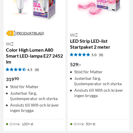
(PRODUKTBLAD)
WiZ
LED Strip LED-list
WiZ
Startpaket 2 meter
Color High Lumen A80
5.0
(8)
Smart LED-lampa E27 2452
lm
529
:
-
4.5
(8)
Stöd för Matter
Justerbar färg,
90
319
ljustemperatur och styrka
Stöd för Matter
Ansluts till Wifi och kräver
Justerbar färg,
ingen brygga
ljustemperatur och styrka
Ansluts till Wifi och kräver
ingen brygga
Online
:
100+ st
Online
:
50+ st