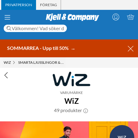
PRIVATPERSON
FÖRETAG
SOMMARREA - Upp till 50%
→
WIZ
SMARTA LJUSSLINGOR & LED-STRIPS
VARUMÄRKE
WiZ
49 produkter
WiZ