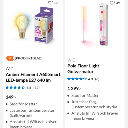
26
39
(PRODUKTBLAD)
WiZ
Pole Floor Light
WiZ
Golvarmatur
Amber Filament A60 Smart
4.0
(6)
LED-lampa E27 640 lm
4.5
(17)
1 299
:
-
Stöd för Matter
149
:
-
Justerbar färg,
Stöd för Matter
ljustemperatur och styrka
Justerbar färgtemperatur
Ansluts till Wifi och kräver
(kallt/varmt)
ingen brygga
Ansluts till Wifi och kräver
ingen brygga