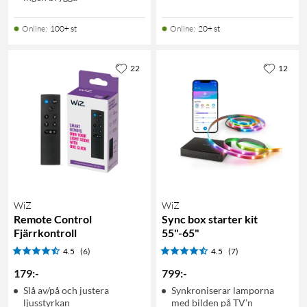
Online
:
100+ st
Online
:
20+ st
22
12
WiZ
WiZ
Remote Control
Sync box starter kit
Fjärrkontroll
55"-65"
4.5
(6)
4.5
(7)
179
:
-
799
:
-
Slå av/på och justera
Synkroniserar lamporna
ljusstyrkan
med bilden på TV’n