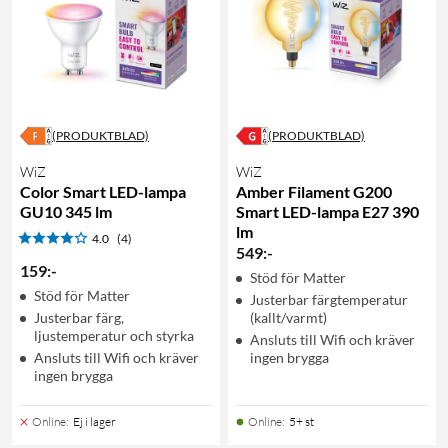
(PRODUKTBLAD)
(PRODUKTBLAD)
WiZ
WiZ
Color Smart LED-lampa
Amber Filament G200
GU10 345 lm
Smart LED-lampa E27 390
lm
4.0
(4)
549
:
-
159
:
-
Stöd för Matter
Stöd för Matter
Justerbar färgtemperatur
Justerbar färg,
(kallt/varmt)
ljustemperatur och styrka
Ansluts till Wifi och kräver
Ansluts till Wifi och kräver
ingen brygga
ingen brygga
Online
:
Ej i lager
Online
:
5+ st