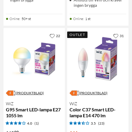
ingen brygga
Online
:
50+ st
Online
:
1 st
OUTLET
22
31
(PRODUKTBLAD)
(PRODUKTBLAD)
WiZ
WiZ
G95 Smart LED-lampa E27
Color C37 Smart LED-
1055 lm
lampa E14 470 lm
4.0
(1)
3.5
(23)