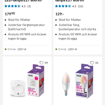
4.5
(5)
4.5
(31)
90
179
129
:
-
Stöd för Matter
Stöd för Matter
Justerbar färgtemperatur
Justerbar färg,
(kallt/varmt)
ljustemperatur och styrka
Ansluts till Wifi och kräver
Ansluts till Wifi och kräver
ingen brygga
ingen brygga
Online
:
100+ st
Online
:
100+ st
59
31