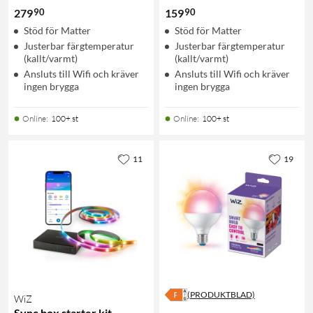
90
90
279
159
Stöd för Matter
Stöd för Matter
Justerbar färgtemperatur
Justerbar färgtemperatur
(kallt/varmt)
(kallt/varmt)
Ansluts till Wifi och kräver
Ansluts till Wifi och kräver
ingen brygga
ingen brygga
Online
:
100+ st
Online
:
100+ st
11
19
(PRODUKTBLAD)
WiZ
Sync box starter kit