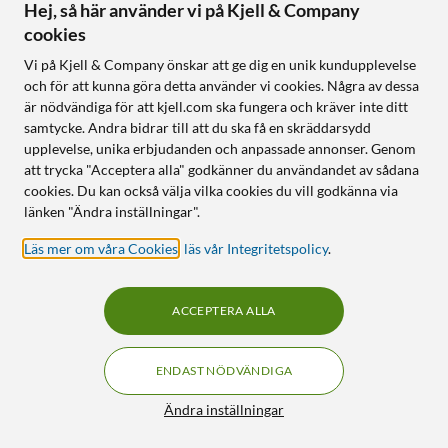
Hej, så här använder vi på Kjell & Company
OUTLET
cookies
39
Vi på Kjell & Company önskar att ge dig en unik kundupplevelse
och för att kunna göra detta använder vi cookies. Några av dessa
är nödvändiga för att kjell.com ska fungera och kräver inte ditt
samtycke. Andra bidrar till att du ska få en skräddarsydd
upplevelse, unika erbjudanden och anpassade annonser. Genom
att trycka "Acceptera alla" godkänner du användandet av sådana
cookies. Du kan också välja vilka cookies du vill godkänna via
länken "Ändra inställningar".
WiZ
Läs mer om våra Cookies
,
läs vår Integritetspolicy
.
Pole Floor Light
Golvarmatur
4.0
(6)
ACCEPTERA ALLA
1 170
:
-
Nyskick
ENDAST NÖDVÄNDIGA
Stöd för Matter
Filter
Justerbar färg,
Ändra inställningar
ljustemperatur och styrka