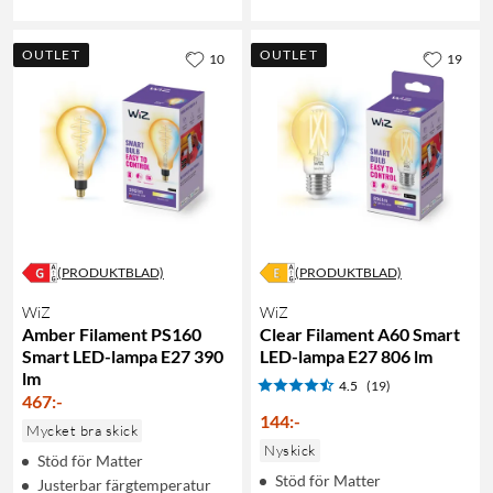
OUTLET
OUTLET
10
19
(PRODUKTBLAD)
(PRODUKTBLAD)
WiZ
WiZ
Amber Filament PS160
Clear Filament A60 Smart
Smart LED-lampa E27 390
LED-lampa E27 806 lm
lm
4.5
(19)
467
:
-
144
:
-
Mycket bra skick
Nyskick
Stöd för Matter
Stöd för Matter
Justerbar färgtemperatur