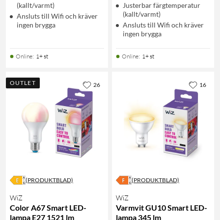
(kallt/varmt)
Justerbar färgtemperatur
(kallt/varmt)
Ansluts till Wifi och kräver
ingen brygga
Ansluts till Wifi och kräver
ingen brygga
Online
:
1+ st
Online
:
1+ st
OUTLET
26
16
(PRODUKTBLAD)
(PRODUKTBLAD)
WiZ
WiZ
Color A67 Smart LED-
Varmvit GU10 Smart LED-
lampa E27 1521 lm
lampa 345 lm