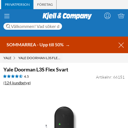
PRIVATPERSON
FÖRETAG
SOMMARREA - Upp till 50%
→
YALE
YALE DOORMAN L3S FLEX SVART
Yale Doorman L3S Flex Svart
4.5
Artikelnr: 66151
(124 kundbetyg)