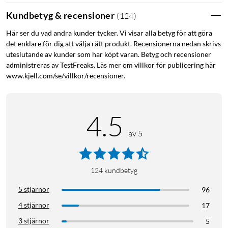
Modern och säker RFID-kommunikation baserad på
Kundbetyg & recensioner
(
124
)
Mifare Desfire.
Här ser du vad andra kunder tycker. Vi visar alla betyg för att göra
det enklare för dig att välja rätt produkt. Recensionerna nedan skrivs
Passar majoriteten av ytterdörrar
uteslutande av kunder som har köpt varan. Betyg och recensioner
administreras av TestFreaks. Läs mer om villkor för publicering här
Doorman L3S passar majoriteten av svenska ytterdörrar med
www.kjell.com/se/villkor/recensioner.
ett 50 mm dorndjup och standard dörruttag. Med ett slimmat
behör på insidan passar L3S även bra på tjockare
dörrkonstruktioner som klimatdörrar. Enkel installation med
4.5
ett förbättrat användargränssnitt som guidar användaren
med ljud, ljus och inspelad röstguide.
av 5
Nyckelbricka
124
kundbetyg
Lås upp med nyckelbricka eller kod. Kombinera nyckelbricka
med kod för högsta säkerhet. En förlorad nyckelbricka spärras
5 stjärnor
96
enkelt till dess att du hittar den igen.
4 stjärnor
17
3 stjärnor
5
Redo för leverans