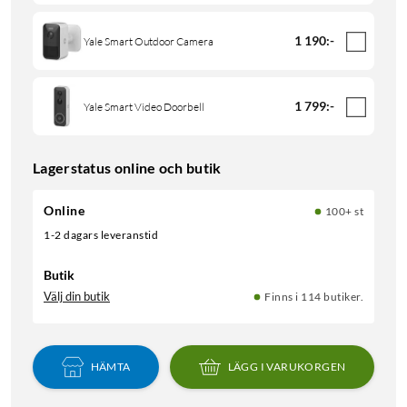
1 190
:
-
Yale Smart Outdoor Camera
1 799
:
-
Yale Smart Video Doorbell
Lagerstatus online och butik
Online
100+ st
1-2 dagars leveranstid
Butik
Välj din butik
Finns i 114 butiker.
HÄMTA
LÄGG I VARUKORGEN