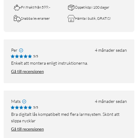
Fri frakt från 599:-
Öppet köp i 100 dagar
Snabba leveranser
Hämta i butik, GRATIS!
Per
4 månader sedan
5/5
Enkelt att montera enligt instruktionerna.
Gå till recensionen
Mats
4 månader sedan
5/5
Bra digitalt lås kompatibelt med flera larmsystem. Skönt att
slippa nycklar
Gå till recensionen