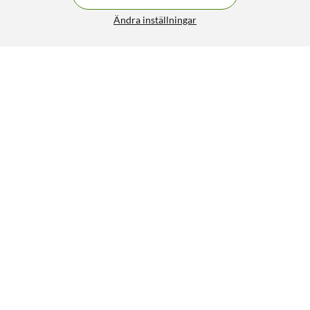
Ändra inställningar
Yale Doorman L3S Flex Svart
FRI FRAKT
4.5/5
5 488:-
HÄMTA
LÄGG I VARUKORGEN
Liknande produkter
NYHET
46
3