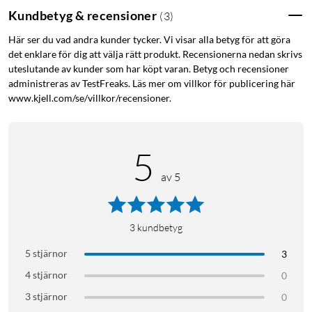
Kundbetyg & recensioner
(
3
)
Här ser du vad andra kunder tycker. Vi visar alla betyg för att göra
det enklare för dig att välja rätt produkt. Recensionerna nedan skrivs
uteslutande av kunder som har köpt varan. Betyg och recensioner
administreras av TestFreaks. Läs mer om villkor för publicering här
www.kjell.com/se/villkor/recensioner.
5
av 5
3
kundbetyg
5 stjärnor
3
4 stjärnor
0
3 stjärnor
0