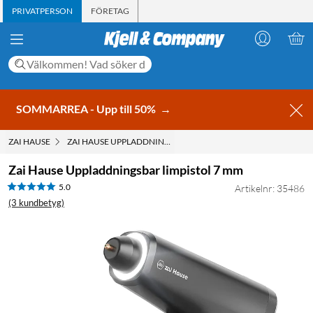
PRIVATPERSON
FÖRETAG
SOMMARREA - Upp till 50%
→
ZAI HAUSE
ZAI HAUSE UPPLADDNINGSBAR LIMPISTOL 7 MM
Zai Hause Uppladdningsbar limpistol 7 mm
5.0
Artikelnr: 35486
(3 kundbetyg)