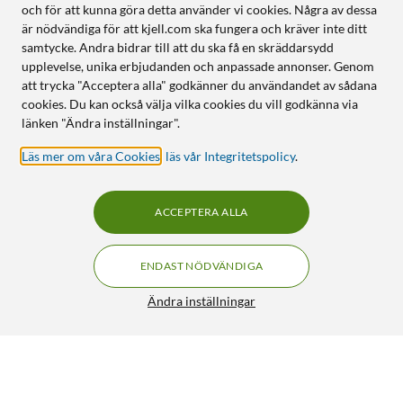
och för att kunna göra detta använder vi cookies. Några av dessa
är nödvändiga för att kjell.com ska fungera och kräver inte ditt
samtycke. Andra bidrar till att du ska få en skräddarsydd
upplevelse, unika erbjudanden och anpassade annonser. Genom
att trycka "Acceptera alla" godkänner du användandet av sådana
cookies. Du kan också välja vilka cookies du vill godkänna via
länken "Ändra inställningar".
Läs mer om våra Cookies
,
läs vår Integritetspolicy
.
ACCEPTERA ALLA
ENDAST NÖDVÄNDIGA
Ändra inställningar
Zai Hause Uppladdningsbar limpistol 7 mm
749:-
5/5