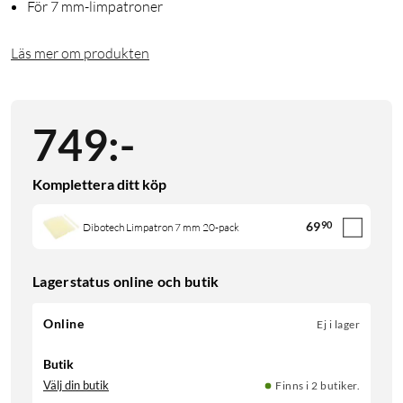
För 7 mm-limpatroner
Läs mer om produkten
749
:
-
Komplettera ditt köp
69
90
Dibotech Limpatron 7 mm 20-pack
Lagerstatus online och butik
Online
Ej i lager
Butik
Välj din butik
Finns i 2 butiker.