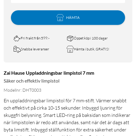
HÄMTA
Fri frakt från 599:-
Öppet köp i 100 dagar
Snabba leveranser
Hämta i butik, GRATIS!
Zai Hause Uppladdningsbar limpistol 7 mm
Säker och effektiv limpistol
Modellnr: DHT0003
En uppladdningsbar limpistol för 7 mm-stift. Värmer snabbt
och effektivt på cirka 10-15 sekunder. Inbyggd ljusring för
skuggfri belysning. Smart LED-ring på baksidan som indikerar
när limpistolen är redo att användas, samt när det är dags att
byta limstift. Inbyggd ställfunktion för extra säkerhet under