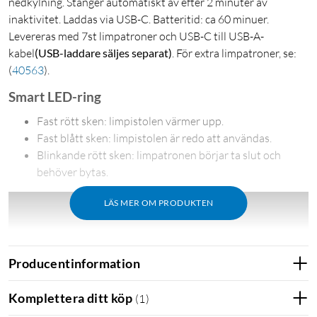
nedkylning. Stänger automatiskt av efter 2 minuter av
inaktivitet. Laddas via USB-C. Batteritid: ca 60 minuer.
Levereras med 7st limpatroner och USB-C till USB-A-
kabel
(USB-laddare säljes separat)
. För extra limpatroner, se:
(
40563
)
.
Smart LED-ring
Fast rött sken: limpistolen värmer upp.
Fast blått sken: limpistolen är redo att användas.
Blinkande rött sken: limpatronen börjar ta slut och
behöver bytas.
LÄS MER OM PRODUKTEN
Producentinformation
Komplettera ditt köp
(
1
)