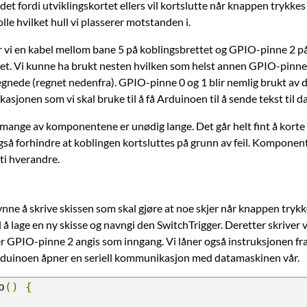
 det fordi utviklingskortet ellers vil kortslutte når knappen trykke
olle hvilket hull vi plasserer motstanden i.
er vi en kabel mellom bane 5 på koblingsbrettet og GPIO-pinne 2 p
tet. Vi kunne ha brukt nesten hvilken som helst annen GPIO-pinne
egnede (regnet nedenfra). GPIO-pinne 0 og 1 blir nemlig brukt av d
jonen som vi skal bruke til å få Arduinoen til å sende tekst til 
 mange av komponentene er unødig lange. Det går helt fint å korte
også forhindre at koblingen kortsluttes på grunn av feil. Komponen
ti hverandre.
nne å skrive skissen som skal gjøre at noe skjer når knappen trykk
 lage en ny skisse og navngi den SwitchTrigger. Deretter skriver v
r GPIO-pinne 2 angis som inngang. Vi låner også instruksjonen fra
rduinoen åpner en seriell kommunikasjon med datamaskinen vår.
p
()
{