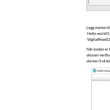
}
Legg merke til
Hello world!).
"digitalRead(2
Når koden er k
skissen verifi
skriver 0 så l