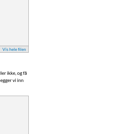
Vis hele filen
er ikke, og få
legger vi inn