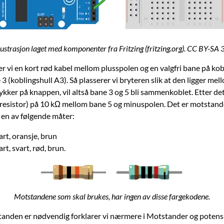
lustrasjon laget med komponenter fra Fritzing (fritzing.org). CC BY-SA 
r vi en kort rød kabel mellom plusspolen og en valgfri bane på kob
 3 (koblingshull A3). Så plasserer vi bryteren slik at den ligger me
ykker på knappen, vil altså bane 3 og 5 bli sammenkoblet. Etter det
resistor) på 10 kΩ mellom bane 5 og minuspolen. Det er motstan
 en av følgende måter:
art, oransje, brun
art, svart, rød, brun.
Motstandene som skal brukes, har ingen av disse fargekodene.
anden er nødvendig forklarer vi nærmere i Motstander og potens