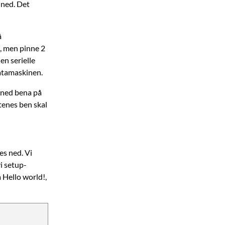
s ned. Det
å
, men pinne 2
en serielle
datamaskinen.
 ned bena på
tenes ben skal
es ned. Vi
i setup-
 Hello world!,