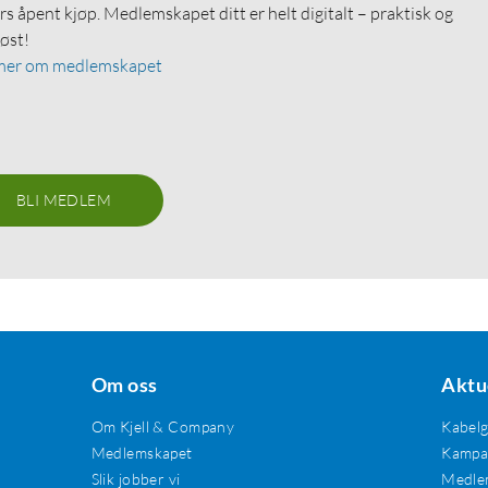
rs åpent kjøp. Medlemskapet ditt er helt digitalt – praktisk og
løst!
mer om medlemskapet
BLI MEDLEM
Om oss
Aktu
Om Kjell & Company
Kabel
Medlemskapet
Kampan
Slik jobber vi
Medle