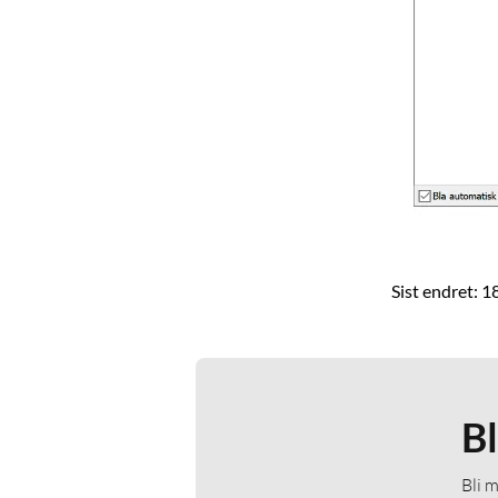
Sist endret: 
B
Bli 