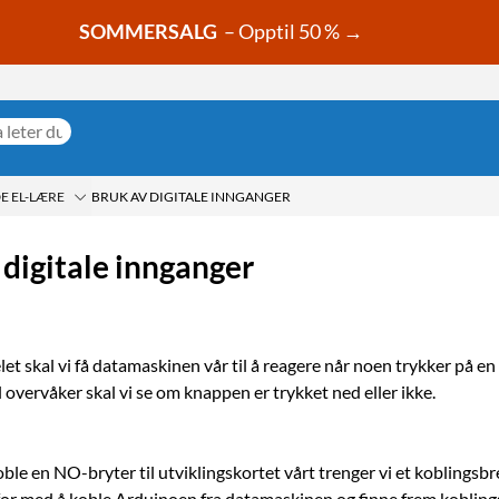
SOMMERSALG
– Opptil 50 % →
 EL-LÆRE
BRUK AV DIGITALE INNGANGER
 digitale innganger
elet skal vi få datamaskinen vår til å reagere når noen trykker på e
ll overvåker skal vi se om knappen er trykket ned eller ikke.
ble en NO-bryter til utviklingskortet vårt trenger vi et koblingsbre
or med å koble Arduinoen fra datamaskinen og finne frem kobling