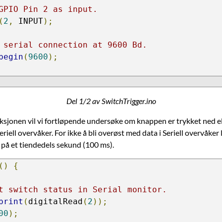
GPIO Pin 2 as input.
(
2
,
 INPUT
);
 serial connection at 9600 Bd.
begin
(
9600
);
Del 1/2 av SwitchTrigger.ino
sjonen vil vi fortløpende undersøke om knappen er trykket ned ell
eriell overvåker. For ikke å bli overøst med data i Seriell overvåker 
 på et tiendedels sekund (100 ms).
()
{
t switch status in Serial monitor.
print
(
digitalRead
(
2
));
00
);