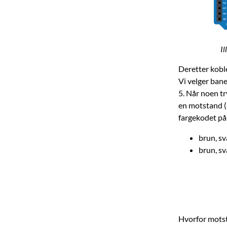
Il
Deretter koble
Vi velger bane
5. Når noen tr
en motstand (
fargekodet på
brun, sv
brun, sv
Hvorfor motst