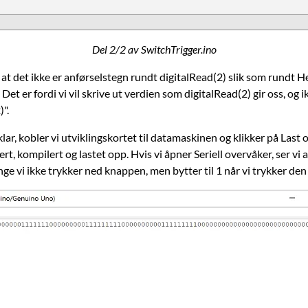
Del 2/2 av SwitchTrigger.ino
 at det ikke er anførselstegn rundt digitalRead(2) slik som rundt He
 Det er fordi vi vil skrive ut verdien som digitalRead(2) gir oss, og 
)".
lar, kobler vi utviklingskortet til datamaskinen og klikker på Last o
sert, kompilert og lastet opp. Hvis vi åpner Seriell overvåker, ser vi
enge vi ikke trykker ned knappen, men bytter til 1 når vi trykker den