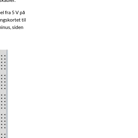
el fra 5 V på
ngskortet til
minus, siden