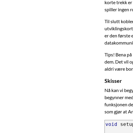
korte trekk er
spiller ingen r
Til slutt kobl
utviklingskor
er den første 
datakommunikas
Tips! Bena på
dem. Det vil 
aldri være bor
Skisser
Nå kan vi begy
begynner med å
funksjonen de
som gjør at A
void
 setu