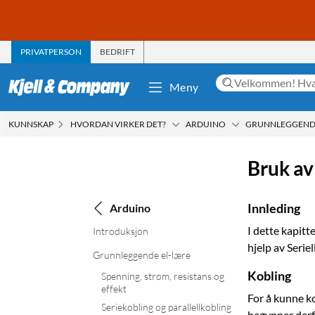
PRIVATPERSON
BEDRIFT
Meny
KUNNSKAP
HVORDAN VIRKER DET?
ARDUINO
GRUNNLEGGENDE
Bruk av
Innleding
Arduino
I dette kapitt
Introduksjon
hjelp av Serie
Grunnleggende el-lære
Kobling
Spenning, strøm, resistans og
effekt
For å kunne ko
Seriekobling og parallellkobling
begynner derf