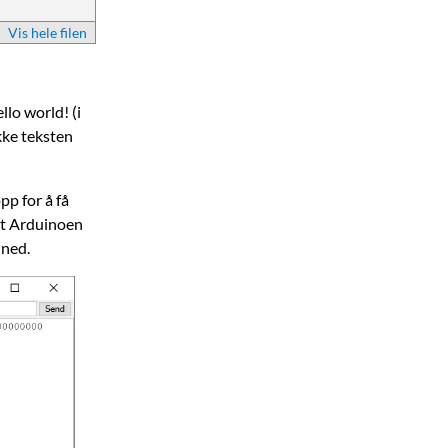
Vis hele filen
llo world! (i
ikke teksten
pp for å få
 at Arduinoen
 ned.