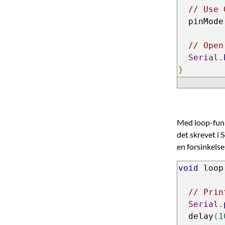
// Use 
  pinMode
// Open
Serial
.
}
Med loop-funk
det skrevet i S
en forsinkelse
void
 loop
// Prin
Serial
.
  delay
(
1