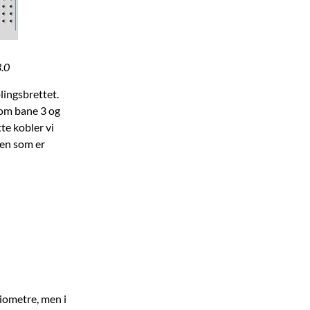
3.0
lingsbrettet.
llom bane 3 og
te kobler vi
den som er
iometre, men i