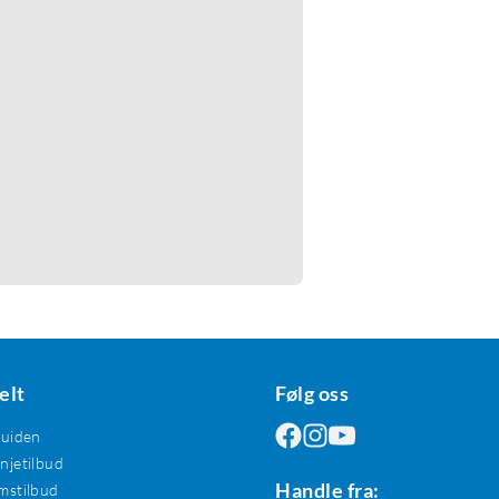
elt
Følg oss
guiden
jetilbud
Handle fra:
mstilbud