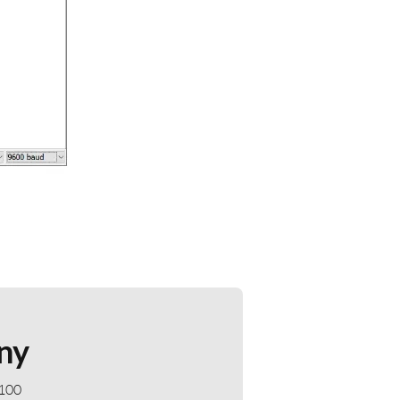
ny
 100