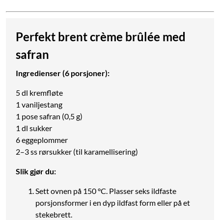
Perfekt brent crème brûlée med
safran
Ingredienser (6 porsjoner):
5 dl kremfløte
1 vaniljestang
1 pose safran (0,5 g)
1 dl sukker
6 eggeplommer
2–3 ss rørsukker (til karamellisering)
Slik gjør du:
Sett ovnen på 150 °C. Plasser seks ildfaste
porsjonsformer i en dyp ildfast form eller på et
stekebrett.