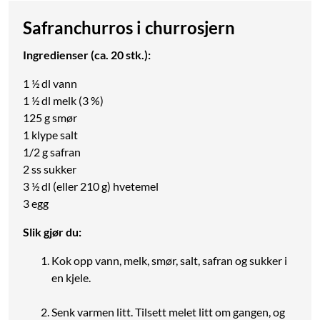
Safranchurros i churrosjern
Ingredienser (ca. 20 stk.):
1 ½ dl vann
1 ½ dl melk (3 %)
125 g smør
1 klype salt
1/2 g safran
2 ss sukker
3 ½ dl (eller 210 g) hvetemel
3 egg
Slik gjør du:
Kok opp vann, melk, smør, salt, safran og sukker i
en kjele.
Senk varmen litt. Tilsett melet litt om gangen, og