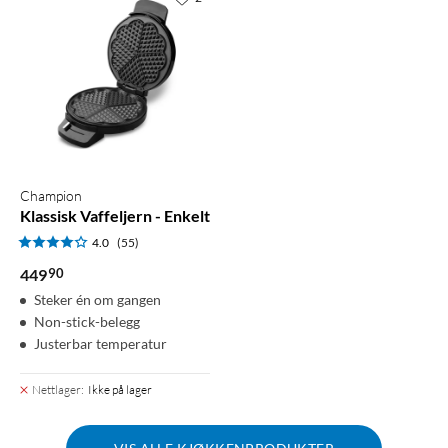
Champion
Klassisk Vaffeljern - Enkelt
4.0
(55)
90
449
Steker én om gangen
Non-stick-belegg
Justerbar temperatur
Nettlager
:
Ikke på lager