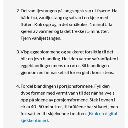
Del vaniljestangen på langs og skrap ut frøene. Ha
både frø, vaniljestang og safran i en kjele med
fløten. Kok opp og la det småkoke i 1 minutt. Ta
kjelen av varmen og la det trekke i 5 minutter.
Fjern vaniljestangen.
Visp eggeplommene og sukkeret forsiktig til det
blir en jevn blanding. Hell den varme safranfløten i
eggeblandingen mens du rører. Sil blandingen
gjennom en finmasket sil for en glatt konsistens.
Fordel blandingen i porsjonsformene. Fyll den
dype formen med varmt vann til det når halvveis
opp på sidene av porsjonsformene. Stek i ovnen i
cirka 40–50 minutter, til brûléene har stivnet, men
fortsatt er litt skjelvende i midten.
(Bruk en digital
kjøkkentimer).