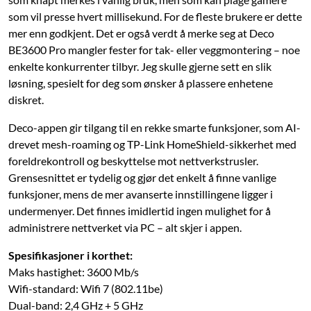
som vil presse hvert millisekund. For de fleste brukere er dette
mer enn godkjent. Det er også verdt å merke seg at Deco
BE3600 Pro mangler fester for tak- eller veggmontering – noe
enkelte konkurrenter tilbyr. Jeg skulle gjerne sett en slik
løsning, spesielt for deg som ønsker å plassere enhetene
diskret.
Deco-appen gir tilgang til en rekke smarte funksjoner, som AI-
drevet mesh-roaming og TP-Link HomeShield-sikkerhet med
foreldrekontroll og beskyttelse mot nettverkstrusler.
Grensesnittet er tydelig og gjør det enkelt å finne vanlige
funksjoner, mens de mer avanserte innstillingene ligger i
undermenyer. Det finnes imidlertid ingen mulighet for å
administrere nettverket via PC – alt skjer i appen.
Spesifikasjoner i korthet:
Maks hastighet: 3600 Mb/s
Wifi-standard: Wifi 7 (802.11be)
Dual-band: 2,4 GHz + 5 GHz