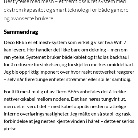
Best ytelse med mesh – et fremtidssikret system med
ekstrem kapasitet og smart teknologi for både gamere
og avanserte brukere.
Sammendrag
Deco BE65 er et mesh-system som virkelig viser hva Wifi 7
kan levere. Her handler det ikke bare om dekning – men om
ren ytelse. Systemet bruker både kablet og trådløs backhaul
for å redusere forsinkelsen, og forskjellen merkes umiddelbart.
Jeg ble oppriktig imponert over hvor raskt nettverket reagerer
– selv når flere tunge enheter strømmer eller spiller samtidig.
For å få mest mulig ut av Deco BE65 anbefales det å trekke
nettverkskabel mellom nodene. Det kan høres tungvint ut,
men det er verdt det – med kabel oppnås nesten ufattelige
interne overføringshastigheter. Jeg målte en så stabil og rask
forbindelse at jeg nesten kjente vinden i håret – dette er seriøs
ytelse.