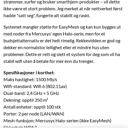
strømmer, surfer og bruker smarthjem-produkter – vil dette
ikke være et stort problem. Jeg merket at når nettverket først
hadde "satt seg", fungerte alt stabilt og raskt.
Systemet mangler støtte for EasyMesh og kan kun bygges ut
med noder fra Mercusys’ egen Halo-serie, men for et
budsjettalternativ er det helt rimelig. Rekkevidden er god og
dekker en normalstor leilighet eller et mindre hus uten
problemer. Dette er rett og slett et system for deg som vil ha
stabil wifi uten å betale for mer enn du trenger.
Spesifikasjoner i korthet:
Maks hastighet: 1500 Mb/s
Wifi-standard: Wifi 6 (802.11ax)
Dual-band: 2,4 GHz + 5 GHz
Dekning: opptil 350 m²
Antall enheter: opptil 100 stk
Porter: 2 per node (LAN/WAN)
Mesh-funksjon: Mercusys Halo-serien (ikke EasyMesh)
Sikkerhet: WPA3