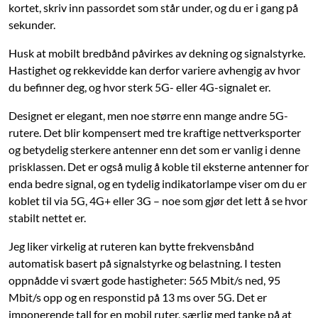
kortet, skriv inn passordet som står under, og du er i gang på
sekunder.
Husk at mobilt bredbånd påvirkes av dekning og signalstyrke.
Hastighet og rekkevidde kan derfor variere avhengig av hvor
du befinner deg, og hvor sterk 5G- eller 4G-signalet er.
Designet er elegant, men noe større enn mange andre 5G-
rutere. Det blir kompensert med tre kraftige nettverksporter
og betydelig sterkere antenner enn det som er vanlig i denne
prisklassen. Det er også mulig å koble til eksterne antenner for
enda bedre signal, og en tydelig indikatorlampe viser om du er
koblet til via 5G, 4G+ eller 3G – noe som gjør det lett å se hvor
stabilt nettet er.
Jeg liker virkelig at ruteren kan bytte frekvensbånd
automatisk basert på signalstyrke og belastning. I testen
oppnådde vi svært gode hastigheter: 565 Mbit/s ned, 95
Mbit/s opp og en responstid på 13 ms over 5G. Det er
imponerende tall for en mobil ruter, særlig med tanke på at