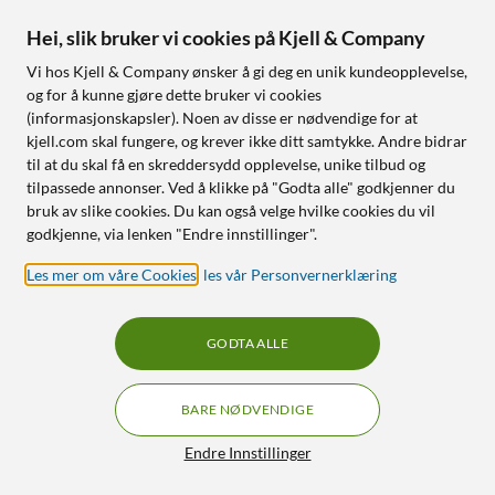
Installasjon: Appstyring (Mercusys-app)
Hei, slik bruker vi cookies på Kjell & Company
Ekstrafunksjoner: AI-optimalisering av trafikk
Vi hos Kjell & Company ønsker å gi deg en unik kundeopplevelse,
Pris ved publisering: 999 kr
og for å kunne gjøre dette bruker vi cookies
(informasjonskapsler). Noen av disse er nødvendige for at
Kundevurdering
kjell.com skal fungere, og krever ikke ditt samtykke. Andre bidrar
til at du skal få en skreddersydd opplevelse, unike tilbud og
Gjennomsnittsvurderingen blant kundene var
5 av 5 stjerner
tilpassede annonser. Ved å klikke på "Godta alle" godkjenner du
på testtidspunktet.
bruk av slike cookies. Du kan også velge hvilke cookies du vil
godkjenne, via lenken "Endre innstillinger".
Les mer om våre Cookies
,
les vår Personvernerklæring
LEGG I HANDLEKURV
GODTA ALLE
SE PRODUKTET
BARE NØDVENDIGE
Endre Innstillinger
UTFORSK RUTERE