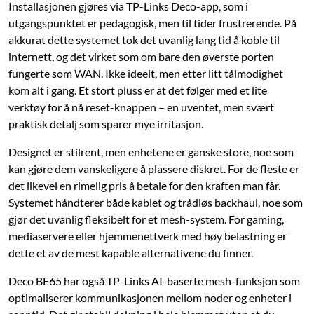
Installasjonen gjøres via TP-Links Deco-app, som i
utgangspunktet er pedagogisk, men til tider frustrerende. På
akkurat dette systemet tok det uvanlig lang tid å koble til
internett, og det virket som om bare den øverste porten
fungerte som WAN. Ikke ideelt, men etter litt tålmodighet
kom alt i gang. Et stort pluss er at det følger med et lite
verktøy for å nå reset-knappen – en uventet, men svært
praktisk detalj som sparer mye irritasjon.
Designet er stilrent, men enhetene er ganske store, noe som
kan gjøre dem vanskeligere å plassere diskret. For de fleste er
det likevel en rimelig pris å betale for den kraften man får.
Systemet håndterer både kablet og trådløs backhaul, noe som
gjør det uvanlig fleksibelt for et mesh-system. For gaming,
mediaservere eller hjemmenettverk med høy belastning er
dette et av de mest kapable alternativene du finner.
Deco BE65 har også TP-Links AI-baserte mesh-funksjon som
optimaliserer kommunikasjonen mellom noder og enheter i