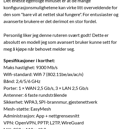
Det eneste egentlige minuset er at de mange
konfigurasjonsmulighetene kan virke litt overveldende for
den som "bare vil at nettet skal fungere". For entusiaster og
avanserte brukere er det derimot en stor fordel.
Personlig liker jeg denne ruteren svært godt! Dette er
absolutt en modell jeg som avansert bruker kunne sett for
meg å kjøpe når behovet melder seg.
Spesifikasjoner i korthet:
Maks hastighet: 9300 Mb/s
Wifi-standard: Wifi 7 (802.11be/ax/ac/n)
Bånd: 2,4/5/6 GHz
Porter: 1 × WAN 2,5 Gb/s, 3 × LAN 2,5 Gb/s
Antenner: 6 faste rundstrålende
Sikkerhet: WPA3, SPI-brannmur, gjestenettverk
Mesh-støtte: EasyMesh
Administrasjon: App + nettgrensesnitt
VPN: OpenVPN, PPTP, L2TP, WireGuard