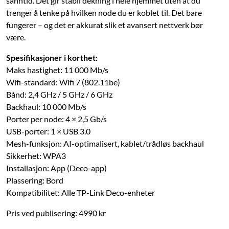
sanntid. Det gir stabil dekning i hele hjemmet uten at du
trenger å tenke på hvilken node du er koblet til. Det bare
fungerer – og det er akkurat slik et avansert nettverk bør
være.
Spesifikasjoner i korthet:
Maks hastighet: 11 000 Mb/s
Wifi-standard: Wifi 7 (802.11be)
Bånd: 2,4 GHz / 5 GHz / 6 GHz
Backhaul: 10 000 Mb/s
Porter per node: 4 × 2,5 Gb/s
USB-porter: 1 × USB 3.0
Mesh-funksjon: AI-optimalisert, kablet/trådløs backhaul
Sikkerhet: WPA3
Installasjon: App (Deco-app)
Plassering: Bord
Kompatibilitet: Alle TP-Link Deco-enheter
Pris ved publisering: 4990 kr