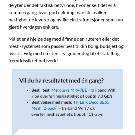
de yter der det faktisk betyr noe, hvor enkelt det er å
komme i gang, hvor god dekning man får, hvilken
hastighet de leverer og hvilke ekstrafunksjoner som kan
gjøre hverdagen enklere.
Målet er å hjelpe deg med å finne den ruteren eller det
mesh-systemet som passer best til din bolig, budsjett og
livsstil. Følg med i testen – vi guider deg til et stabilt og
fremtidssikret nettverk!
Vil du ha resultatet med én gang?
Best i test
:
Mercusys MR47BE
– tri-band Wifi
7 og overføringshastighet på opptil 9,3 Gb/s
Best ytelse med mesh:
TP-Link Deco BE65
Mesh (2-pack)
– tri-band Wifi 7 og
overføringshastighet på opptil 11 Gb/s