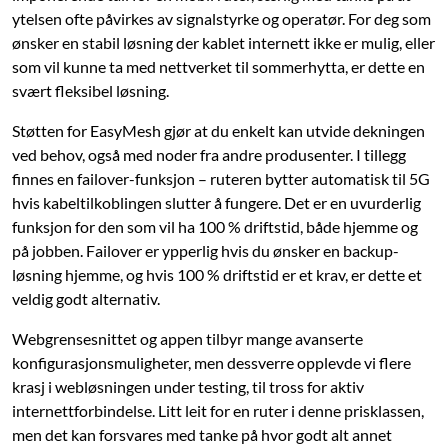
ytelsen ofte påvirkes av signalstyrke og operatør. For deg som
ønsker en stabil løsning der kablet internett ikke er mulig, eller
som vil kunne ta med nettverket til sommerhytta, er dette en
svært fleksibel løsning.
Støtten for EasyMesh gjør at du enkelt kan utvide dekningen
ved behov, også med noder fra andre produsenter. I tillegg
finnes en failover-funksjon – ruteren bytter automatisk til 5G
hvis kabeltilkoblingen slutter å fungere. Det er en uvurderlig
funksjon for den som vil ha 100 % driftstid, både hjemme og
på jobben. Failover er ypperlig hvis du ønsker en backup-
løsning hjemme, og hvis 100 % driftstid er et krav, er dette et
veldig godt alternativ.
Webgrensesnittet og appen tilbyr mange avanserte
konfigurasjonsmuligheter, men dessverre opplevde vi flere
krasj i webløsningen under testing, til tross for aktiv
internettforbindelse. Litt leit for en ruter i denne prisklassen,
men det kan forsvares med tanke på hvor godt alt annet