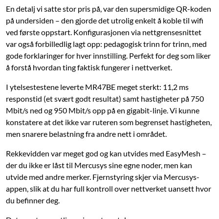
En detalj vi satte stor pris på, var den supersmidige QR-koden
på undersiden – den gjorde det utrolig enkelt å koble til wifi
ved første oppstart. Konfigurasjonen via nettgrensesnittet
var også forbilledlig lagt opp: pedagogisk trinn for trinn, med
gode forklaringer for hver innstilling. Perfekt for deg som liker
å forstå hvordan ting faktisk fungerer i nettverket.
I ytelsestestene leverte MR47BE meget sterkt: 11,2 ms
responstid (et svært godt resultat) samt hastigheter på 750
Mbit/s ned og 950 Mbit/s opp på en gigabit-linje. Vi kunne
konstatere at det ikke var ruteren som begrenset hastigheten,
men snarere belastning fra andre nett i området.
Rekkevidden var meget god og kan utvides med EasyMesh –
der du ikke er låst til Mercusys sine egne noder, men kan
utvide med andre merker. Fjernstyring skjer via Mercusys-
appen, slik at du har full kontroll over nettverket uansett hvor
du befinner deg.