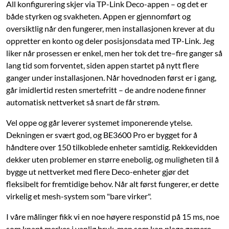
All konfigurering skjer via TP-Link Deco-appen – og det er
både styrken og svakheten. Appen er gjennomført og
oversiktlig når den fungerer, men installasjonen krever at du
oppretter en konto og deler posisjonsdata med TP-Link. Jeg
liker når prosessen er enkel, men her tok det tre–fire ganger så
lang tid som forventet, siden appen startet på nytt flere
ganger under installasjonen. Når hovednoden først er i gang,
går imidlertid resten smertefritt – de andre nodene finner
automatisk nettverket så snart de får strøm.
Vel oppe og går leverer systemet imponerende ytelse.
Dekningen er svært god, og BE3600 Pro er bygget for å
håndtere over 150 tilkoblede enheter samtidig. Rekkevidden
dekker uten problemer en større enebolig, og muligheten til å
bygge ut nettverket med flere Deco-enheter gjør det
fleksibelt for fremtidige behov. Når alt først fungerer, er dette
virkelig et mesh-system som "bare virker".
I våre målinger fikk vi en noe høyere responstid på 15 ms, noe
som knapt merkes i vanlig bruk, men som kan plage gamere