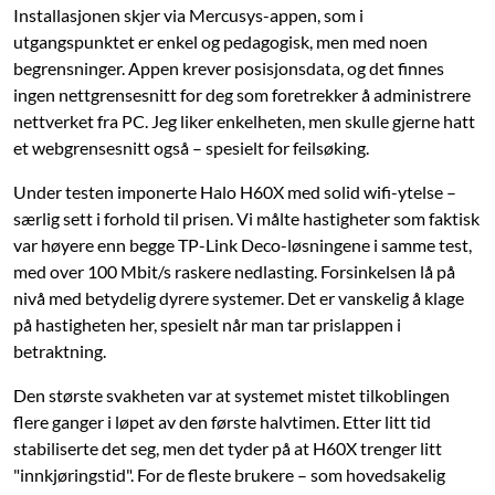
Installasjonen skjer via Mercusys-appen, som i
utgangspunktet er enkel og pedagogisk, men med noen
begrensninger. Appen krever posisjonsdata, og det finnes
ingen nettgrensesnitt for deg som foretrekker å administrere
nettverket fra PC. Jeg liker enkelheten, men skulle gjerne hatt
et webgrensesnitt også – spesielt for feilsøking.
Under testen imponerte Halo H60X med solid wifi-ytelse –
særlig sett i forhold til prisen. Vi målte hastigheter som faktisk
var høyere enn begge TP-Link Deco-løsningene i samme test,
med over 100 Mbit/s raskere nedlasting. Forsinkelsen lå på
nivå med betydelig dyrere systemer. Det er vanskelig å klage
på hastigheten her, spesielt når man tar prislappen i
betraktning.
Den største svakheten var at systemet mistet tilkoblingen
flere ganger i løpet av den første halvtimen. Etter litt tid
stabiliserte det seg, men det tyder på at H60X trenger litt
"innkjøringstid". For de fleste brukere – som hovedsakelig