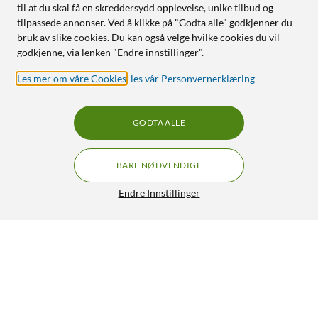
til at du skal få en skreddersydd opplevelse, unike tilbud og
tilpassede annonser. Ved å klikke på "Godta alle" godkjenner du
bruk av slike cookies. Du kan også velge hvilke cookies du vil
godkjenne, via lenken "Endre innstillinger".
Les mer om våre Cookies
,
les vår Personvernerklæring
GODTA ALLE
BARE NØDVENDIGE
Endre Innstillinger
Lyslenke 1000 LED 20 m (klar)
160,-
4.5/5
HENT