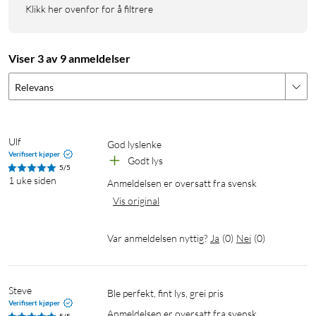
Klikk her ovenfor for å filtrere
Viser 3 av 9 anmeldelser
Relevans
Ulf
God lyslenke
Verifisert kjøper
Godt lys
5/5
1 uke siden
Anmeldelsen er oversatt fra svensk
Vis original
Var anmeldelsen nyttig?
Ja
(
0
)
Nei
(
0
)
Steve
Ble perfekt, fint lys, grei pris
Verifisert kjøper
Anmeldelsen er oversatt fra svensk