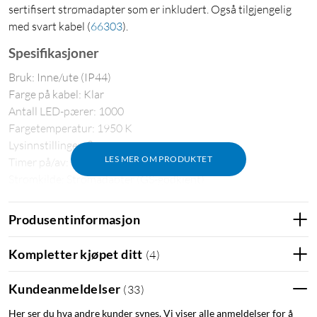
sertifisert strømadapter som er inkludert. Også tilgjengelig
med svart kabel
(
66303
)
.
Spesifikasjoner
Bruk: Inne/ute (IP44)
Farge på kabel: Klar
Antall LED-pærer: 1000
Fargetemperatur: 1950 K
Lysinnstillinger: 8
LES MER OM PRODUKTET
Timer på/av: 8/16 t
Strømkilde: Strømadapter (GS-godkjent)
Spenning: 31 V DC
Effektforbruk: 6 W
Produsentinformasjon
Lengde inkludert lyspærer: 20 m
Tilkoblingskabel til adapter: 3 m
Kompletter kjøpet ditt
(
4
)
Total lengde: ca. 23 m
Avstand mellom lyspærene: 2 cm
Kundeanmeldelser
(
33
)
Her ser du hva andre kunder synes. Vi viser alle anmeldelser for å
I pakken