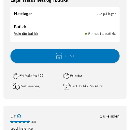
Nettlager
Ikke på lager
Butikk
Velg din butikk
Finnes i 1 butikk.
HENT
Fri frakt fra 599,-
Fri retur
Rask levering
Hent i butikk, GRATIS!
Ulf
1 uke siden
5/5
God lyslenke