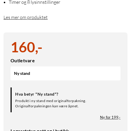
Timer og 8 lysinnstillinger
Les mer om produktet
160
,
-
Outletvare
Ny stand
Hva betyr "Ny stand"?
Produkt i ny stand med originalforpakning.
Originalforpakningen kan være åpnet.
Ny for 199,-
Lagerstatus nett og i butikk