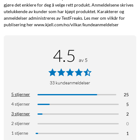
gjøre det enklere for deg å velge rett produkt. Anmeldelsene skrives
Lyslenke
utelukkende av kunder som har kjøpt produktet. Karakterer og
Strømadapter
anmeldelser administreres av TestFreaks. Les mer om vilkår for
Bruksanvisning
publisering her www.kjell.com/no/vilkar/kundeanmeldelser
Utendørsbelysning
Julebelysning
Lyslenke
4.5
Lyslenke med timer
av 5
33
kundeanmeldelser
5 stjerner
25
4 stjerner
5
3 stjerner
2
2 stjerner
0
1 stjerne
1