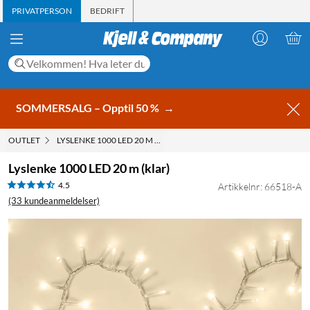
PRIVATPERSON
BEDRIFT
SOMMERSALG – Opptil 50 %
→
OUTLET
LYSLENKE 1000 LED 20 M (KLAR)
Lyslenke 1000 LED 20 m (klar)
4.5
Artikkelnr: 66518-A
(33 kundeanmeldelser)