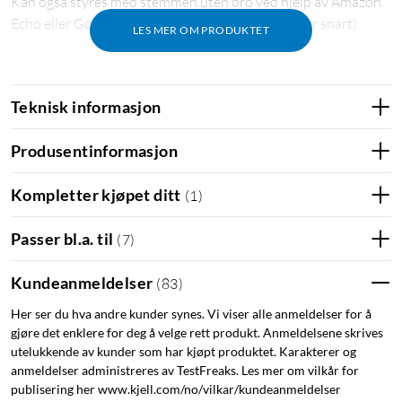
Kan også styres med stemmen uten bro ved hjelp av Amazon
Echo eller Google Home Assistant (støtte kommer snart).
LES MER OM PRODUKTET
Philips Hue-bro
(
50840
)
kreves hvis du vil ha full
funksjonalitet, som fjernstyring utenfor hjemmet, talestyring
Teknisk informasjon
på mobilen, wake up-light, tidsplaner, styring av flere rom og
bruk av opptil 50 lyspærer/lamper. Effekt: 5,7 W (tilsvarer ca.
Produsentinformasjon
40 W). Fargetemperatur: 2700 K. CRI: 80. Lysfluks: 470 lm.
Sokkel: E14. Energiklasse: G. Spenning: 230 V. Levetid: 25 000
Kompletter kjøpet ditt
(
1
)
t. Mål: Ø45x77 mm.
Passer bl.a. til
(
7
)
Kundeanmeldelser
(
83
)
Her ser du hva andre kunder synes. Vi viser alle anmeldelser for å
gjøre det enklere for deg å velge rett produkt. Anmeldelsene skrives
utelukkende av kunder som har kjøpt produktet. Karakterer og
anmeldelser administreres av TestFreaks. Les mer om vilkår for
publisering her www.kjell.com/no/vilkar/kundeanmeldelser