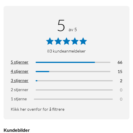
5
av 5
83
kundeanmeldelser
5 stjerner
66
4 stjerner
15
3 stjerner
2
2 stjerner
0
1 stjerne
0
Klikk her ovenfor for å filtrere
Kundebilder