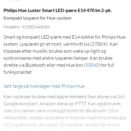
Philips Hue Luster Smart LED-pære E14 470 lm 2-pk.
Kompakt lyspære for Hue-system
Modellnr: 929002440604
Smart og kompakt LED-pære med E14-sokkel for Philips Hue-
system. Lyspæren gir et mykt, varmhvitt lys (2700 K). Kan
tilpasses etter musikk, brukes som wake up-light og
synkroniseres med andre lyspærer/lamper. Kan brukes
direkte via Bluetooth eller med Hue-bro
(
50840
)
for full
funksjonalitet.
Sett farge på hverdagen med Philips Hue
Kan via broen brukes med Apple Homekit (kan styres via Siri),
Google Assistant, Amazon Alexa og IFTTT. Kan også brukes
uten bro takket være innebygd støtte for Bluetooth (10 m
rekkevidde). Kobles da direkte til mobilen med tilhørende app
(iOS og Android), der opptil 10 lyspærer/lamper kan styres.