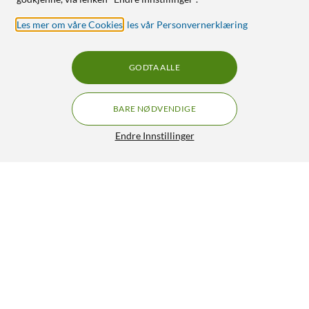
Les mer om våre Cookies
,
les vår Personvernerklæring
GODTA ALLE
BARE NØDVENDIGE
Endre Innstillinger
Philips Hue Luster Smart LED-pære E14 470 lm 2-pk.
349,-
5/5
HENT
LEGG I HANDLEKURV