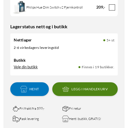
209
,
-
Philips Hue Dim Switch v2 Fjernkontroll
Lagerstatus nett og i butikk
Nettlager
5+ st
2-6 virkedagers leveringstid
Butikk
Velg din butikk
Finnes i 19 butikker.
HENT
LEGG I HANDLEKURV
Fri frakt fra 599,-
Fri retur
Rask levering
Hent i butikk, GRATIS!