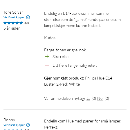
Tore Solvar
Endelig en E14-pære som har samme 
Verifisert kjøper
størrelse som de "gamle" runde pærene som 
5/5
lampettskjermene kunne festes til.

5 år siden
Kudos!

Farge-tonen er grei nok.
Størrelse
Litt flere fargemuligheter.
Gjennomgått produkt:
Philips Hue E14 
Luster 2-Pack White
Var anmeldelsen nyttig?
Ja
(
0
)
Nei
(
0
)
Ronny
Endelig kom Hue med pærer for små lamper. 
Verifisert kjøper
Perfekt! 