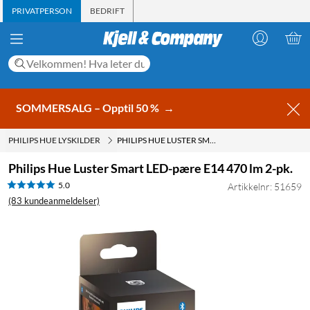
PRIVATPERSON
BEDRIFT
SOMMERSALG – Opptil 50 %
→
PHILIPS HUE LYSKILDER
PHILIPS HUE LUSTER SMART LED-PÆRE E14 470 LM 2-PK.
Philips Hue Luster Smart LED-pære E14 470 lm 2-pk.
5.0
Artikkelnr: 51659
(83 kundeanmeldelser)