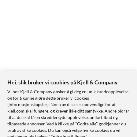
Hei, slik bruker vi cookies på Kjell & Company
Vi hos Kjell & Company ønsker å gi deg en unik kundeopplevelse,
og for å kunne gjøre dette bruker vi cookies
(informasjonskapsler). Noen av disse er nødvendige for at
kjell.com skal fungere, og krever ikke ditt samtykke. Andre bidrar
til at du skal få en skreddersydd opplevelse, unike tilbud og
tilpassede annonser. Ved å klikke på "Godta alle" godkjenner du
bruk av slike cookies. Du kan også velge hvilke cookies du vil
godkjenne, via lenken "Endre innstillinger".