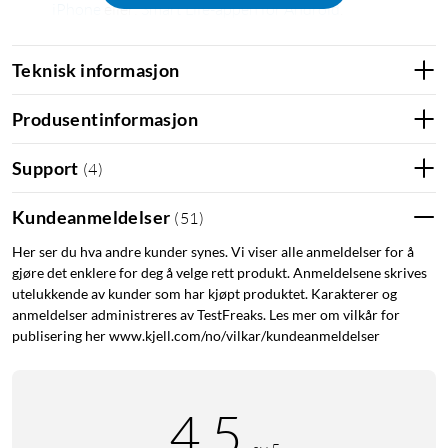
iPhone
eller:
Smart Life-appen for Android
.
Kan også styres uten mobilen via f.eks. en Google Nest
Mini.
Teknisk informasjon
Talestyring og automatisering med Google Assistant og
Alexa.
Produsentinformasjon
Kan også styres utenfor hjemmet og har støtte for
tidsinnstilling.
Support
(
4
)
Kundeanmeldelser
(
51
)
Fargetemperatur: 1800 – 6500 K. Effekt: 5,5 W (tilsvarer ca.
Her ser du hva andre kunder synes. Vi viser alle anmeldelser for å
40 W). Lysfluks: 280 lm (1800 K), 380 lm (6500 K). Sokkel: E27.
gjøre det enklere for deg å velge rett produkt. Anmeldelsene skrives
Levetid: 25 000 t.
utelukkende av kunder som har kjøpt produktet. Karakterer og
anmeldelser administreres av TestFreaks. Les mer om vilkår for
publisering her www.kjell.com/no/vilkar/kundeanmeldelser
4.5