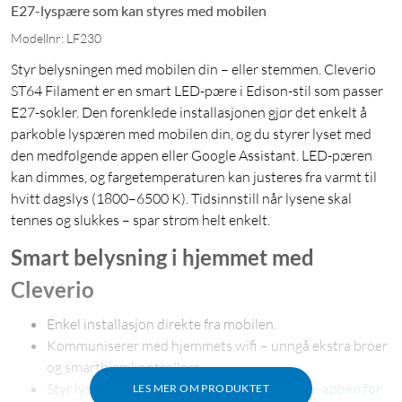
E27-lyspære som kan styres med mobilen
Modellnr: LF230
Styr belysningen med mobilen din – eller stemmen. Cleverio
ST64 Filament er en smart LED-pære i Edison-stil som passer
E27-sokler. Den forenklede installasjonen gjør det enkelt å
parkoble lyspæren med mobilen din, og du styrer lyset med
den medfølgende appen eller Google Assistant. LED-pæren
kan dimmes, og fargetemperaturen kan justeres fra varmt til
hvitt dagslys (1800–6500 K). Tidsinnstill når lysene skal
tennes og slukkes – spar strøm helt enkelt.
Smart belysning i hjemmet med
Cleverio
Enkel installasjon direkte fra mobilen.
Kommuniserer med hjemmets wifi – unngå ekstra broer
og smarthjemkontrollere.
Styr lyset direkte fra mobilen med
Smart Life-appen for
LES MER OM PRODUKTET