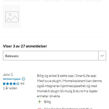
Viser 3 av 27 anmeldelser
Relevans
John S
Billig og enkel å sette opp i SmartLife-app. 
Verifisert kjøper
Med tuya-plugin i HomeAssistant kan denne 
4/5
også integreres hjemmeoppsettet og med 
1 år siden
Homekit-plugin bli mulig å styre fra Apple-
enheter direkte. 
Billig
Ikke like bra fargetoner som Hue