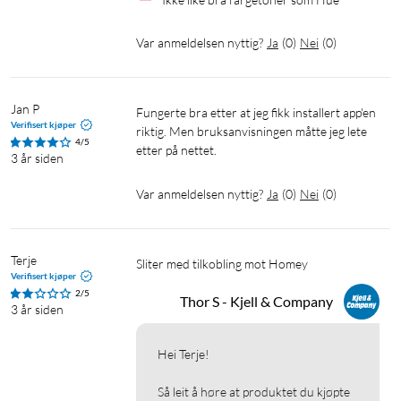
Var anmeldelsen nyttig?
Ja
(
0
)
Nei
(
0
)
Jan P
Fungerte bra etter at jeg fikk installert app'en 
Verifisert kjøper
riktig. Men bruksanvisningen måtte jeg lete 
4/5
etter på nettet. 
3 år siden
Var anmeldelsen nyttig?
Ja
(
0
)
Nei
(
0
)
Terje
Sliter med tilkobling mot Homey
Verifisert kjøper
2/5
Thor S - Kjell & Company
3 år siden
Hei Terje!

Så leit å høre at produktet du kjøpte 