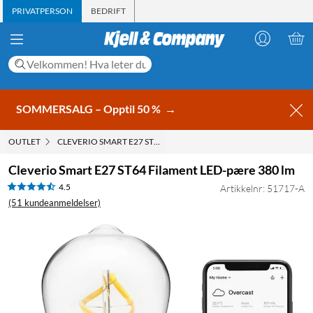
PRIVATPERSON
BEDRIFT
SOMMERSALG – Opptil 50 %
→
OUTLET
CLEVERIO SMART E27 ST64 FILAMENT LED-PÆRE 380 LM
Cleverio Smart E27 ST64 Filament LED-pære 380 lm
4.5
Artikkelnr: 51717-A
(51 kundeanmeldelser)