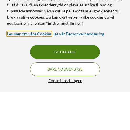
til at du skal få en skreddersydd opplevelse, unike tilbud og
tilpassede annonser. Ved å klikke på "Godta alle" godkjenner du
bruk av slike cookies. Du kan også velge hvilke cookies du vil
godkjenne, via lenken "Endre innstillinger".
Les mer om våre Cookies
,
les vår Personvernerklæring
GODTA ALLE
BARE NØDVENDIGE
Endre Innstillinger
Cleverio Smart E27 ST64 Filament LED-pære 380 lm
80,-
4.5/5
HENT