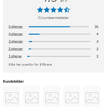
av 5
51
kundeanmeldelser
5 stjerner
35
4 stjerner
9
3 stjerner
3
2 stjerner
2
1 stjerne
2
Klikk her ovenfor for å filtrere
Kundebilder