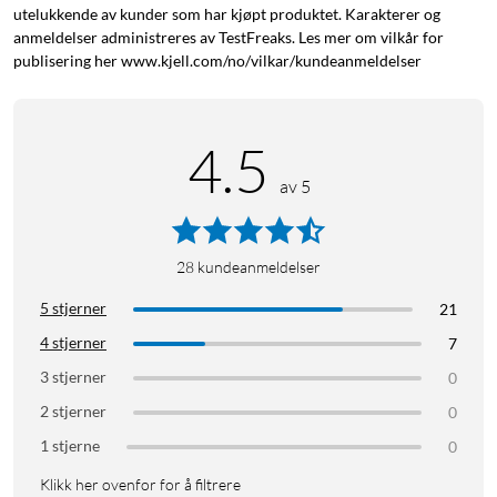
utelukkende av kunder som har kjøpt produktet. Karakterer og
anmeldelser administreres av TestFreaks. Les mer om vilkår for
publisering her www.kjell.com/no/vilkar/kundeanmeldelser
4.5
av 5
28
kundeanmeldelser
5 stjerner
21
4 stjerner
7
3 stjerner
0
2 stjerner
0
1 stjerne
0
Klikk her ovenfor for å filtrere