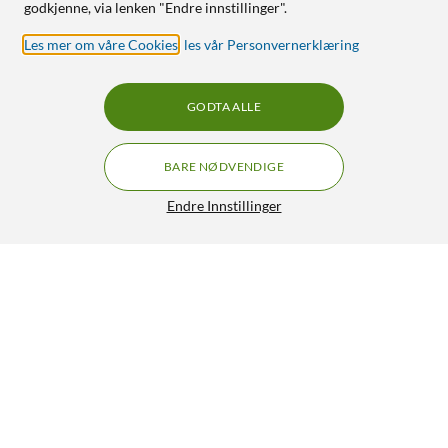
godkjenne, via lenken "Endre innstillinger".
Les mer om våre Cookies
,
les vår Personvernerklæring
GODTA ALLE
BARE NØDVENDIGE
Endre Innstillinger
Telys LED store 2-pk.
80,-
4.5/5
HENT