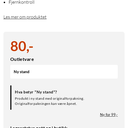
Fjernkontroll
Les mer om produktet
80
,
-
Outletvare
Ny stand
Hva betyr "Ny stand"?
Produkt i ny stand med originalforpakning.
Originalforpakningen kan være åpnet.
Ny for 99,-
Lagerstatus nett og i butikk