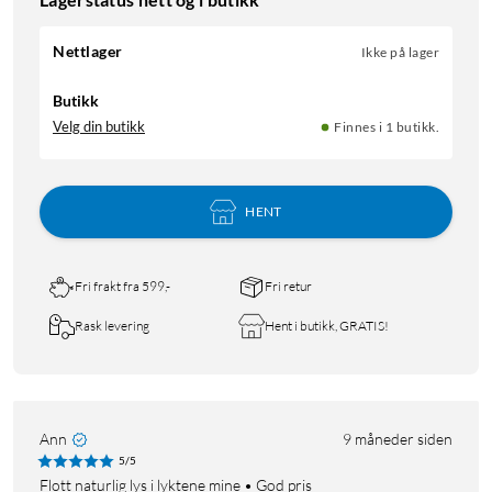
Nettlager
Ikke på lager
Butikk
Velg din butikk
Finnes i 1 butikk.
HENT
Fri frakt fra 599,-
Fri retur
Rask levering
Hent i butikk, GRATIS!
Ann
9 måneder siden
5/5
Flott naturlig lys i lyktene mine • God pris