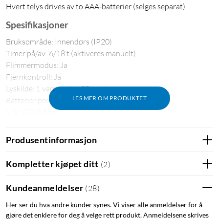
Hvert telys drives av to AAA-batterier (selges separat).
Spesifikasjoner
Bruksområde: Innendørs (IP20)
Timer på/av: 6/18 t (aktiveres manuelt)
Flimmermodus: Ja
Fjernkontroll: Ja
Lyskilde: 1 varmhvitt LED per lys
LES MER OM PRODUKTET
Batterier per telys: 2x AAA (selges separat)
Mål: Ø7x3,5 cm
I pakken
Produsentinformasjon
2x LED-telys
Fjernkontroll
Kompletter kjøpet ditt
(
2
)
CR2025-batteri til fjernkontroll
Bruksanvisning
Kundeanmeldelser
(
28
)
Her ser du hva andre kunder synes. Vi viser alle anmeldelser for å
Telys
Kubbelys
Kronelys
Batteridrevet LED-lys
gjøre det enklere for deg å velge rett produkt. Anmeldelsene skrives