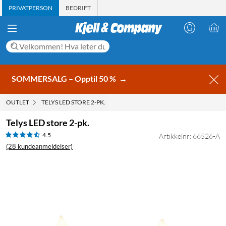
PRIVATPERSON
BEDRIFT
SOMMERSALG – Opptil 50 %
→
OUTLET
TELYS LED STORE 2-PK.
Telys LED store 2-pk.
4.5
Artikkelnr: 66526-A
(28 kundeanmeldelser)