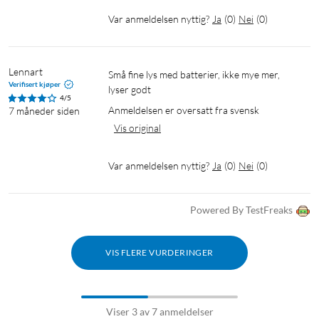
Var anmeldelsen nyttig?
Ja
(
0
)
Nei
(
0
)
Lennart
Små fine lys med batterier, ikke mye mer, 
Verifisert kjøper
lyser godt
4/5
Anmeldelsen er oversatt fra svensk
7 måneder siden
Vis original
Var anmeldelsen nyttig?
Ja
(
0
)
Nei
(
0
)
Powered By TestFreaks
VIS FLERE VURDERINGER
Viser 3 av 7 anmeldelser