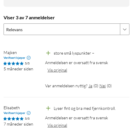
Viser 3 av 7 anmeldelser
Relevans
Majken
store små lyspunkter –
Verifisert kjøper
Anmeldelsen er oversatt fra svensk
5/5
5 måneder siden
Vis original
Var anmeldelsen nyttig?
Ja
(
0
)
Nei
(
0
)
Elisabeth
Lyser fint og bra med fjernkontroll.
Verifisert kjøper
Anmeldelsen er oversatt fra svensk
5/5
7 måneder siden
Vis original