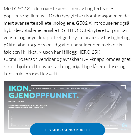
Med G502 X – den nyeste versjonen av Logitechs mest
populære spillemus – får du høy ytelse i kombinasjon med de
mest avanserte spilleteknologiene. G502 X introduserer også
hybride optisk-mekaniske LIGHTFORCE-brytere for primær
venstre og høyre knapp. Det gir høyere nivåer av hastighet og
pålitelighet og gjør samtidig at du beholder den mekaniske
følelsen i klikket. Musen har i tillegg HERO 25K-
submikrosensor, vendbar og avtakbar DPI-knapp, omdesignet
scrollehjul med to hyperraske og nøyaktige låsemoduser og
konstruksjon med lav vekt.
LES MER OM PRODUKTET