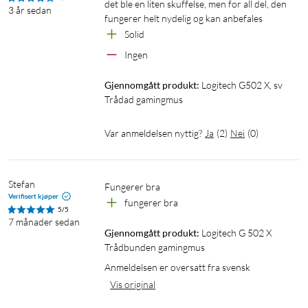
det ble en liten skuffelse, men for all del, den 
3 år sedan
fungerer helt nydelig og kan anbefales
Solid
Ingen
Gjennomgått produkt:
Logitech G502 X, sv 
Trådad gamingmus
Var anmeldelsen nyttig?
Ja
(
2
)
Nei
(
0
)
Stefan
fungerer bra
Verifisert kjøper
fungerer bra
5/5
7 månader sedan
Gjennomgått produkt:
Logitech G 502 X 
Trådbunden gamingmus
Anmeldelsen er oversatt fra svensk
Vis original