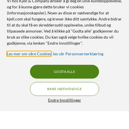
Vi hos Kjell & Company ønsker å gi deg en unik kundeopplevelse,
og for å kunne gjøre dette bruker vi cookies
(informasjonskapsler). Noen av disse er nødvendige for at
kjell.com skal fungere, og krever ikke ditt samtykke. Andre bidrar
til at du skal få en skreddersydd opplevelse, unike tilbud og
tilpassede annonser. Ved å klikke på "Godta alle" godkjenner du
bruk av slike cookies. Du kan også velge hvilke cookies du vil
godkjenne, via lenken "Endre innstillinger".
Les mer om våre Cookies
,
les vår Personvernerklæring
GODTA ALLE
BARE NØDVENDIGE
Endre Innstillinger
Logitech G 502 X Kablet gamingmus Hvit
855,-
4.5/5