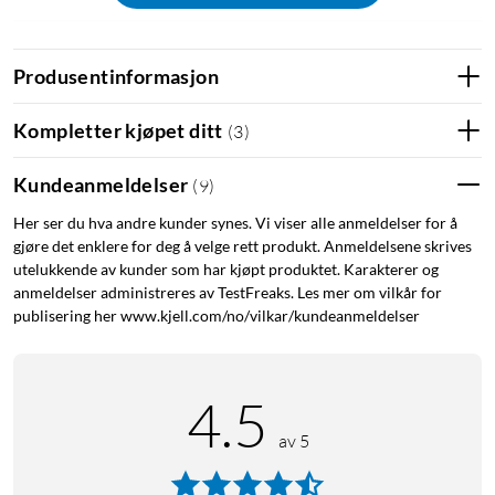
Produsentinformasjon
Kompletter kjøpet ditt
(
3
)
Kundeanmeldelser
(
9
)
Her ser du hva andre kunder synes. Vi viser alle anmeldelser for å
gjøre det enklere for deg å velge rett produkt. Anmeldelsene skrives
utelukkende av kunder som har kjøpt produktet. Karakterer og
anmeldelser administreres av TestFreaks. Les mer om vilkår for
publisering her www.kjell.com/no/vilkar/kundeanmeldelser
G502 X
Spillemusen G502 er verdens mest populære spillemus. G502
X har fått ny design med de siste innovasjonene innen
4.5
spilleteknologi, og har nå den helt nye optisk-mekaniske
av 5
teknologien for brytere: LIGHTFORCE. Nå får du utrolig
hastighet og pålitelighet samt en nøyaktig klikkefølelse i en og