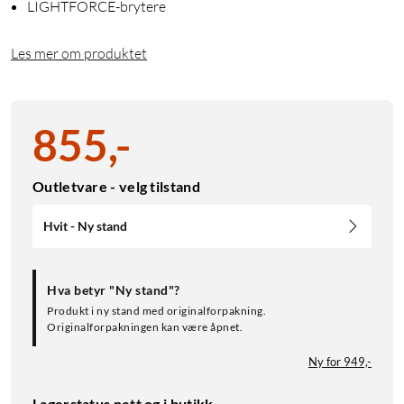
LIGHTFORCE-brytere
Les mer om produktet
855
,
-
Outletvare - velg tilstand
Hvit - Ny stand
Hva betyr "Ny stand"?
Produkt i ny stand med originalforpakning.
Originalforpakningen kan være åpnet.
Ny for 949,-
Lagerstatus nett og i butikk