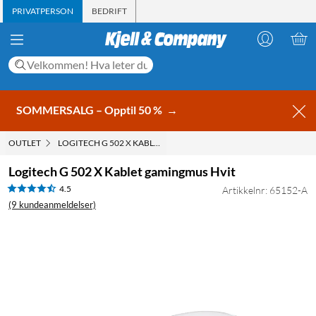
PRIVATPERSON
BEDRIFT
SOMMERSALG – Opptil 50 %
→
OUTLET
LOGITECH G 502 X KABLET GAMINGMUS HVIT
Logitech G 502 X Kablet gamingmus Hvit
4.5
Artikkelnr: 65152-A
(9 kundeanmeldelser)