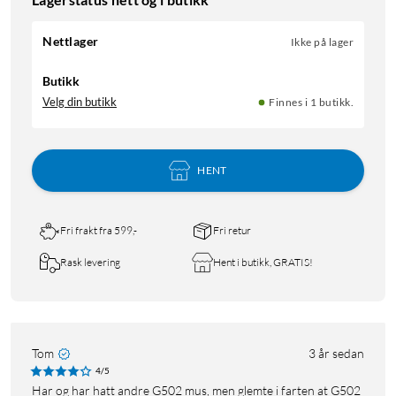
Nettlager
Ikke på lager
Butikk
Velg din butikk
Finnes i 1 butikk.
HENT
Fri frakt fra 599,-
Fri retur
Rask levering
Hent i butikk, GRATIS!
Tom
3 år sedan
4/5
Har og har hatt andre G502 mus, men glemte i farten at G502