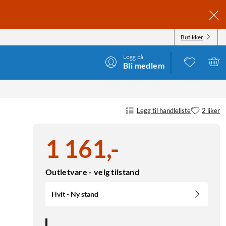
Butikker
Logg på
Bli medlem
Legg til handleliste
2 liker
1 161
,
-
Outletvare - velg tilstand
Hvit - Ny stand