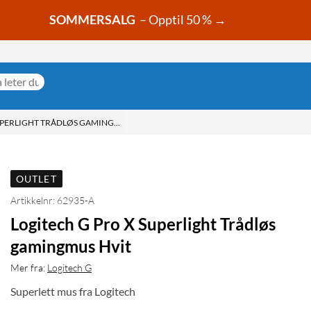
SOMMERSALG
– Opptil 50 % →
UPERLIGHT TRÅDLØS GAMINGMUS HVIT
OUTLET
Artikkelnr: 62935-A
Logitech G Pro X Superlight Trådløs
gamingmus Hvit
Mer fra:
Logitech G
Superlett mus fra Logitech