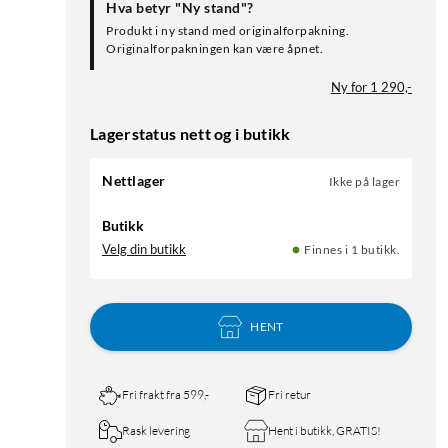
Hva betyr "Ny stand"?
Produkt i ny stand med originalforpakning.
Originalforpakningen kan være åpnet.
Ny for 1 290,-
Lagerstatus nett og i butikk
Nettlager
Ikke på lager
Butikk
Velg din butikk
Finnes i 1 butikk.
HENT
Fri frakt fra 599,-
Fri retur
Rask levering
Hent i butikk, GRATIS!