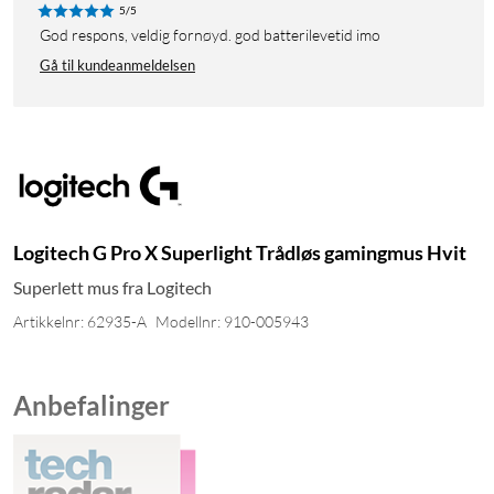
5/5
God respons, veldig fornøyd. god batterilevetid imo
Gå til kundeanmeldelsen
Logitech G Pro X Superlight Trådløs gamingmus Hvit
Superlett mus fra Logitech
Artikkelnr: 62935-A
Modellnr: 910-005943
Anbefalinger