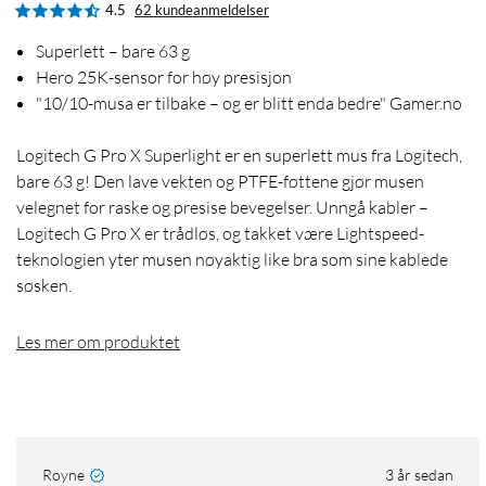
4.5
62 kundeanmeldelser
Superlett – bare 63 g
Hero 25K-sensor for høy presisjon
"10/10-musa er tilbake – og er blitt enda bedre" Gamer.no
Logitech G Pro X Superlight er en superlett mus fra Logitech,
bare 63 g! Den lave vekten og PTFE-føttene gjør musen
velegnet for raske og presise bevegelser. Unngå kabler –
Logitech G Pro X er trådløs, og takket være Lightspeed-
teknologien yter musen nøyaktig like bra som sine kablede
søsken.
Les mer om produktet
Royne
3 år sedan