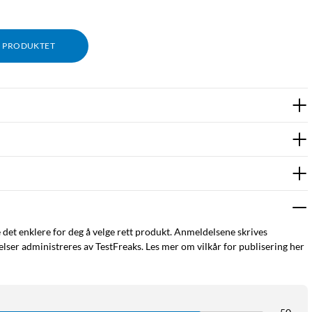
M PRODUKTET
sor med avansert presisjon og oppløsning på 25 600 DPI og 400
e på bare 1 ms, perfekt for raske trykk og bevegelser.
ptil 5 profiler.
e det enklere for deg å velge rett produkt. Anmeldelsene skrives
ser administreres av TestFreaks. Les mer om vilkår for publisering her
s på 1000 Hz. Utstyrt med knapp for å endre DPI. USB-
varing. Konfigureres med Logitechs nedlastbare programvare G-
 nyere. Lades med medfølgende Micro-USB-kabel. Mål: