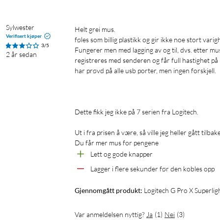
Sylwester
Helt grei mus. 

Verifisert kjøper
føles som billig plastikk og gir ikke noe stort varighe
3/5
Fungerer men med lagging av og til, dvs. etter muse
2 år sedan
registreres med senderen og får full hastighet på D
har prøvd på alle usb porter, men ingen forskjell. 

Logitech
Dette fikk jeg ikke på 7 serien fra Logitech. 

Ut i fra prisen å være, så ville jeg heller gått tilbake t
Du får mer mus for pengene 
Lett og gode knapper
Lagger i flere sekunder før den kobles opp
Gjennomgått produkt:
Logitech G Pro X Superli
Var anmeldelsen nyttig?
Ja
(
1
)
Nei
(
3
)