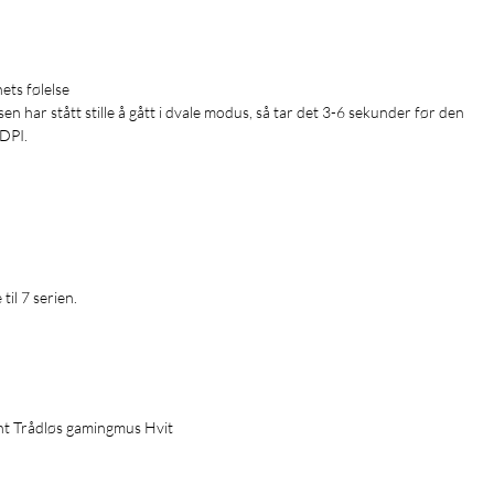
ts følelse 

n har stått stille å gått i dvale modus, så tar det 3-6 sekunder før den 
PI.

il 7 serien.

ght Trådløs gamingmus Hvit