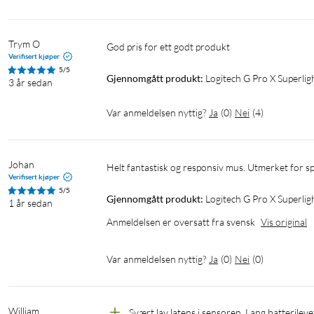
Trym O
God pris for ett godt produkt
Verifisert kjøper
5/5
Gjennomgått produkt:
Logitech G Pro X Superli
3 år sedan
Var anmeldelsen nyttig?
Ja
(
0
)
Nei
(
4
)
Johan
Helt fantastisk og responsiv mus. Utmerket for spi
Verifisert kjøper
5/5
Gjennomgått produkt:
Logitech G Pro X Superlig
1 år sedan
Anmeldelsen er oversatt fra svensk
Vis original
Var anmeldelsen nyttig?
Ja
(
0
)
Nei
(
0
)
William
Svært lav latens i sensoren, Lang batterileve