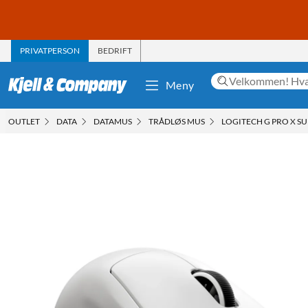
PRIVATPERSON
BEDRIFT
Meny
OUTLET
DATA
DATAMUS
TRÅDLØS MUS
LOGITECH G PRO X S