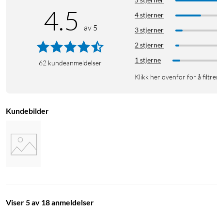
4.5
125x63,5x40 mm. Vekt: < 63 g.
4 stjerner
av 5
3 stjerner
2 stjerner
1 stjerne
62
kundeanmeldelser
Klikk her ovenfor for å filtre
Kundebilder
Viser 5 av 18 anmeldelser