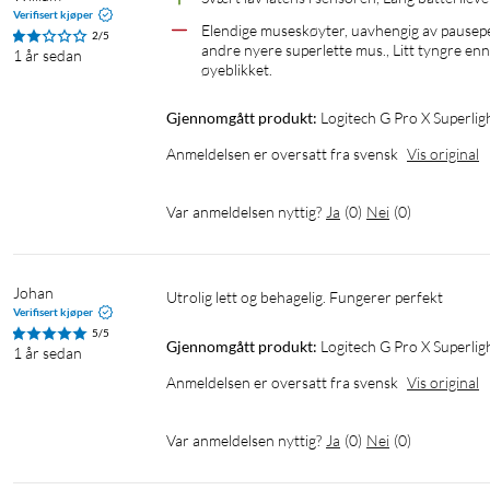
Verifisert kjøper
Elendige museskøyter, uavhengig av pausep
2/5
andre nyere superlette mus., Litt tyngre enn 
1 år sedan
øyeblikket.
Gjennomgått produkt:
Logitech G Pro X Superli
Anmeldelsen er oversatt fra svensk
Vis original
Var anmeldelsen nyttig?
Ja
(
0
)
Nei
(
0
)
Johan
Utrolig lett og behagelig. Fungerer perfekt 
Verifisert kjøper
5/5
Gjennomgått produkt:
Logitech G Pro X Superli
1 år sedan
Anmeldelsen er oversatt fra svensk
Vis original
Var anmeldelsen nyttig?
Ja
(
0
)
Nei
(
0
)