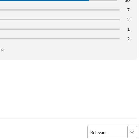
50
7
2
1
2
re
Relevans