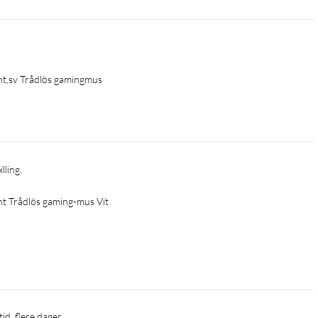
ght,sv Trådlös gamingmus
lling.
ht Trådlös gaming-mus Vit
tid, flere dager