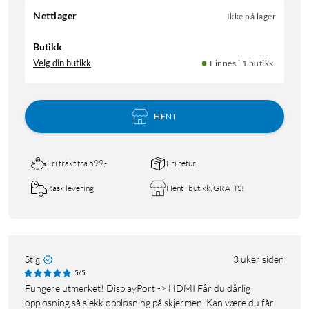
Nettlager
Ikke på lager
Butikk
Velg din butikk
Finnes i 1 butikk.
HENT
Fri frakt fra 599,-
Fri retur
Rask levering
Hent i butikk, GRATIS!
Stig
3 uker siden
5/5
Fungere utmerket! DisplayPort -> HDMI Får du dårlig
oppløsning så sjekk oppløsning på skjermen. Kan være du får