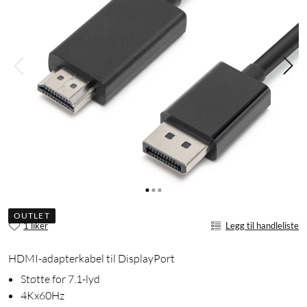
OUTLET
1 liker
Legg til handleliste
HDMI-adapterkabel til DisplayPort
Støtte for 7.1-lyd
4Kx60Hz