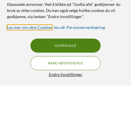
tilpassede annonser. Ved å klikke på "Godta alle" godkjenner du
bruk av slike cookies. Du kan også velge hvilke cookies du vil
godkjenne, via lenken "Endre innstillinger".
Les mer om våre Cookies
,
les vår Personvernerklæring
GODTA ALLE
BARE NØDVENDIGE
Endre Innstillinger
Luxorparts Adapterkabel DisplayPort til HDMI 2 m
280,-
4.5/5
HENT