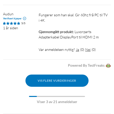
Audun
Fungerer som han skal. Gir 60hz frå PC til TV 
Verifisert kjøper
i 4K.
5/5
1 år siden
Gjennomgått produkt:
Luxorparts 
Adapterkabel DisplayPort til HDMI 2 m
Var anmeldelsen nyttig?
Ja
(
0
)
Nei
(
0
)
Powered By TestFreaks
VIS FLERE VURDERINGER
Viser 3 av 21 anmeldelser