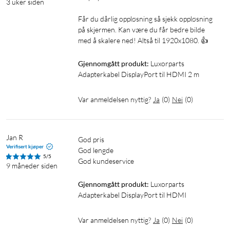
3 uker siden
Får du dårlig oppløsning så sjekk oppløsning 
på skjermen. Kan være du får bedre bilde 
med å skalere ned! Altså til 1920x1080. 👍
Gjennomgått produkt:
Luxorparts 
Adapterkabel DisplayPort til HDMI 2 m
Var anmeldelsen nyttig?
Ja
(
0
)
Nei
(
0
)
Jan R
God pris

Verifisert kjøper
God lengde

5/5
God kundeservice
9 måneder siden
Gjennomgått produkt:
Luxorparts 
Adapterkabel DisplayPort til HDMI
Var anmeldelsen nyttig?
Ja
(
0
)
Nei
(
0
)