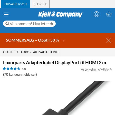
PRIVATPERSON
BEDRIFT
SOMMERSALG – Opptil 50 %
→
OUTLET
LUXORPARTS ADAPTERKABEL DISPLAYPORT TIL HDMI 2 M
Luxorparts Adapterkabel DisplayPort til HDMI 2 m
4.5
Artikkelnr: 69488-A
(70 kundeanmeldelser)