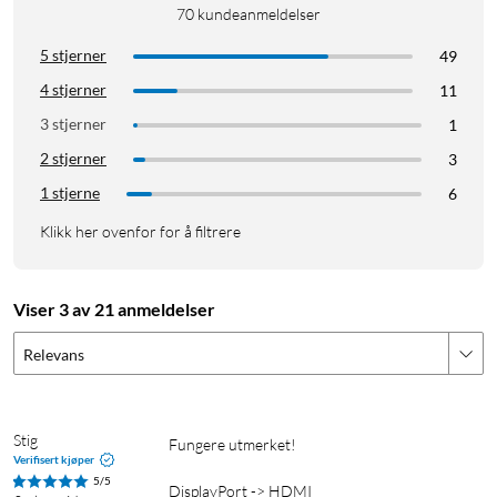
70
kundeanmeldelser
5 stjerner
49
4 stjerner
11
3 stjerner
1
2 stjerner
3
1 stjerne
6
Klikk her ovenfor for å filtrere
Viser 3 av 21 anmeldelser
Relevans
Stig
Fungere utmerket!

Verifisert kjøper
5/5
DisplayPort -> HDMI
