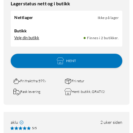
Lagerstatus nett og i butikk
Nettlager
Ikke på lager
Butikk
Velg din butikk
Finnes i 2 butikker.
HENT
Fri frakt fra 599,-
Fri retur
Rask levering
Hent i butikk, GRATIS!
aklu
2 uker siden
5/5