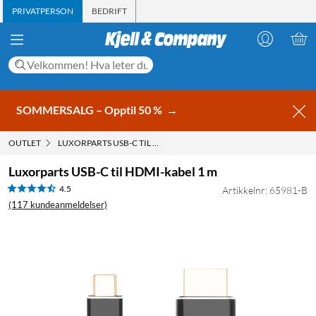
PRIVATPERSON
BEDRIFT
SOMMERSALG – Opptil 50 %
→
OUTLET
LUXORPARTS USB-C TIL HDMI-KABEL 1 M
Luxorparts USB-C til HDMI-kabel 1 m
4.5
Artikkelnr: 65981-B
(117 kundeanmeldelser)