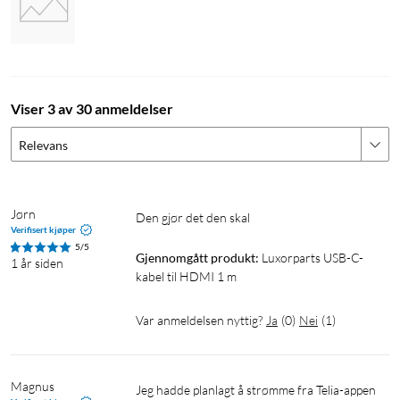
Viser 3 av 30 anmeldelser
Relevans
Jørn
Den gjør det den skal
Verifisert kjøper
5/5
Gjennomgått produkt:
Luxorparts USB-C-
1 år siden
kabel til HDMI 1 m
Var anmeldelsen nyttig?
Ja
(
0
)
Nei
(
1
)
Magnus
Jeg hadde planlagt å strømme fra Telia-appen 