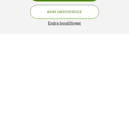
BARE NØDVENDIGE
Endre Innstillinger
Luxorparts USB-C til HDMI-kabel 1 m
300,-
4.5/5
HENT
Lignende produkter