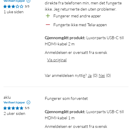
Verifisert kjøper
direkte fra telefonen min, men det fungerte 
3/5
ikke. Jeg returnerte den uten problemer.
1 uke siden
Fungerer med andre apper
Fungerte ikke med Telia-appen
Gjennomgått produkt:
Luxorparts USB-C till 
HDMI-kabel 2 m
Anmeldelsen er oversatt fra svensk
Vis original
Var anmeldelsen nyttig?
Ja
(
0
)
Nei
(
0
)
aklu
Fungerer som forventet
Verifisert kjøper
5/5
Gjennomgått produkt:
Luxorparts USB-C till 
2 uker siden
HDMI-kabel 1 m
Anmeldelsen er oversatt fra svensk