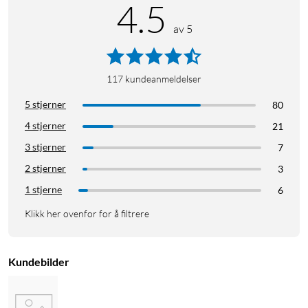
4.5
av 5
117
kundeanmeldelser
5 stjerner
80
4 stjerner
21
3 stjerner
7
2 stjerner
3
1 stjerne
6
Klikk her ovenfor for å filtrere
Kundebilder