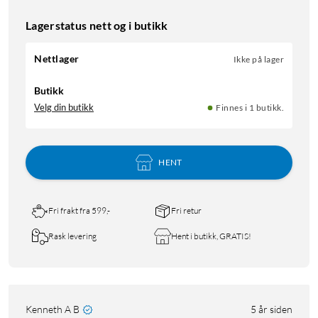
Lagerstatus nett og i butikk
Nettlager
Ikke på lager
Butikk
Velg din butikk
Finnes i 1 butikk.
HENT
Fri frakt fra 599,-
Fri retur
Rask levering
Hent i butikk, GRATIS!
Kenneth A B
5 år siden