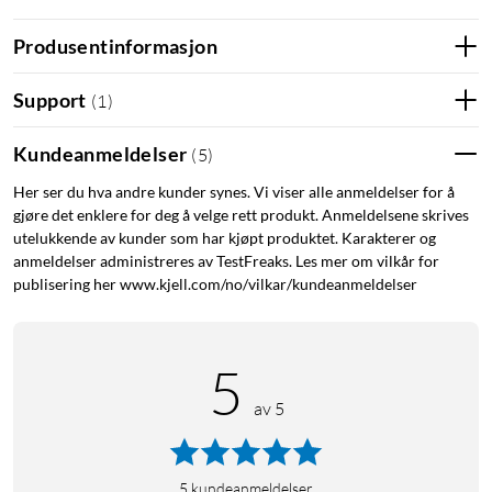
Produsentinformasjon
Support
Inkluderer 5 års garanti med gratis datanullstilling hvis
(
1
)
ulykken skulle være ute. Inkluderer også 1 måneds
Kundeanmeldelser
abonnement på Adobe Creative Cloud. Forhåndsformatert
(
5
)
med ExFAT. Enkel omformatering via installasjonsprogram
Her ser du hva andre kunder synes. Vi viser alle anmeldelser for å
(kan omformateres manuelt). Kompatibel med Windows 7, 8
gjøre det enklere for deg å velge rett produkt. Anmeldelsene skrives
og 10 samt Mac OS 10.9 og nyere. Leveres med USB-C- til
utelukkende av kunder som har kjøpt produktet. Karakterer og
USB-C-kabel. Mål: 98x65x17 mm. Vekt: 100 g.
anmeldelser administreres av TestFreaks. Les mer om vilkår for
publisering her www.kjell.com/no/vilkar/kundeanmeldelser
5
av 5
5
kundeanmeldelser