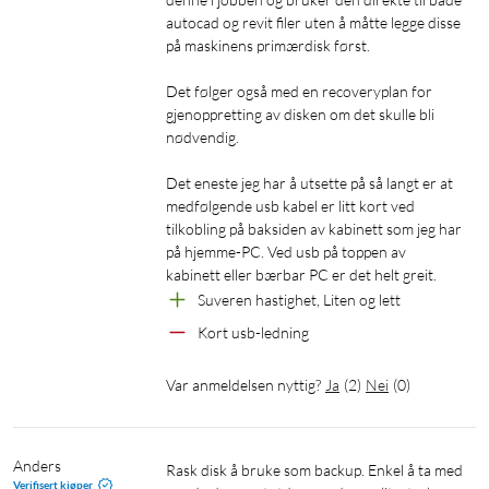
autocad og revit filer uten å måtte legge disse 
på maskinens primærdisk først.

Det følger også med en recoveryplan for 
gjenoppretting av disken om det skulle bli 
nødvendig. 

Det eneste jeg har å utsette på så langt er at 
medfølgende usb kabel er litt kort ved 
tilkobling på baksiden av kabinett som jeg har 
på hjemme-PC. Ved usb på toppen av 
kabinett eller bærbar PC er det helt greit.
Suveren hastighet, Liten og lett
Kort usb-ledning
Var anmeldelsen nyttig?
Ja
(
2
)
Nei
(
0
)
Anders
Rask disk å bruke som backup. Enkel å ta med 
Verifisert kjøper