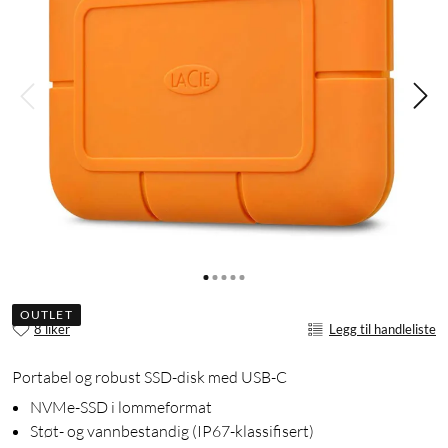
OUTLET
8 liker
Legg til handleliste
Portabel og robust SSD-disk med USB-C
NVMe-SSD i lommeformat
Støt- og vannbestandig (IP67-klassifisert)