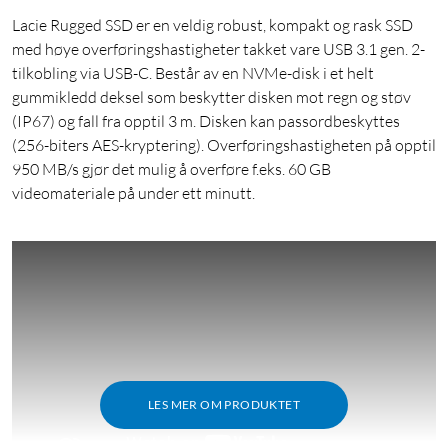
Lacie Rugged SSD er en veldig robust, kompakt og rask SSD
med høye overføringshastigheter takket vare USB 3.1 gen. 2-
tilkobling via USB-C. Består av en NVMe-disk i et helt
gummikledd deksel som beskytter disken mot regn og støv
(IP67) og fall fra opptil 3 m. Disken kan passordbeskyttes
(256-biters AES-kryptering). Overføringshastigheten på opptil
950 MB/s gjør det mulig å overføre f.eks. 60 GB
videomateriale på under ett minutt.
LES MER OM PRODUKTET