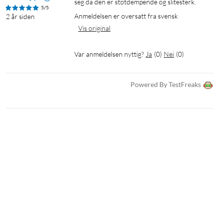
seg da den er støtdempende og slitesterk.
5/5
Anmeldelsen er oversatt fra svensk
2 år siden
Vis original
Var anmeldelsen nyttig?
Ja
(
0
)
Nei
(
0
)
Powered By TestFreaks