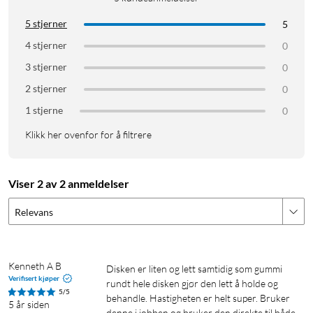
5 stjerner
5
4 stjerner
0
3 stjerner
0
2 stjerner
0
1 stjerne
0
Klikk her ovenfor for å filtrere
Viser 2 av 2 anmeldelser
Relevans
Kenneth A B
Disken er liten og lett samtidig som gummi 
Verifisert kjøper
rundt hele disken gjør den lett å holde og 
5/5
behandle. Hastigheten er helt super. Bruker 
5 år siden
denne i jobben og bruker den direkte til både 