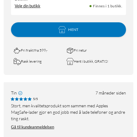
Velg din butikk
Finnes i 1 butikk.
HENT
Fri frakt fra 599,-
Fri retur
Rask levering
Hent i butikk, GRATIS!
Tin
7 måneder siden
5/5
Stort, men kvalitetsprodukt som sammen med Apples
MagSafe-lader gjør en god jobb med å lade telefoner og andre
ting raskt.
Gå til kundeanmeldelsen