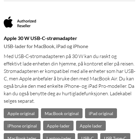
Apple 30 W USB-C-strømadapter
USB-lader for MacBook, iPad og iPhone
Med USB-C-strømadapteren på 30 W kan du raskt og
effektivt lade enheten din hjemme, på kontoret eller på reisen.
Strømadapteren er kompatibel med alle enheter som har USB-
C, men Apple anbefaler å bruke den med MacBook Air. Du kan
også bruke den med enkelte iPhone- og iPad Pro-modeller. Da
kan du også benytte deg av hurtigladefunksjonen. Ladekabel
selges separat.
Apple original
MacBook original
iPad original
iPhone original
Apple-lader
Apple lader
MacBook lader
Laptop-lader
USB-C
USB Type-C