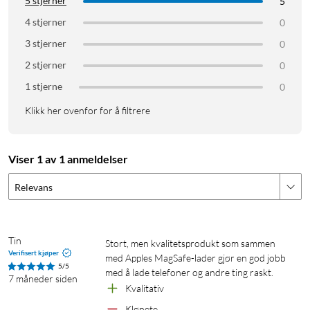
5 stjerner
5
4 stjerner
0
3 stjerner
0
2 stjerner
0
1 stjerne
0
Klikk her ovenfor for å filtrere
Viser 1 av 1 anmeldelser
Relevans
Tin
Stort, men kvalitetsprodukt som sammen 
Verifisert kjøper
med Apples MagSafe-lader gjør en god jobb 
5/5
med å lade telefoner og andre ting raskt.
7 måneder siden
Kvalitativ
Klønete