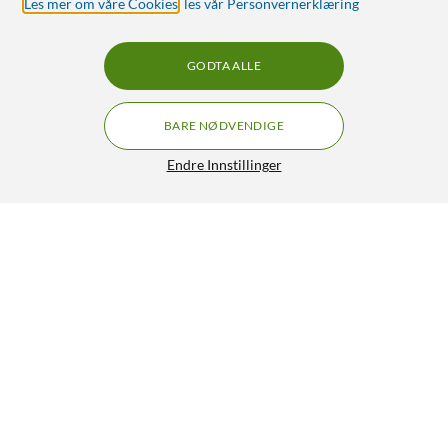
Les mer om våre Cookies
,
les vår Personvernerklæring
GODTA ALLE
BARE NØDVENDIGE
Endre Innstillinger
Plexgear Multiadapter for USB-C med 13 tilkoblinger
750,-
4/5
HENT