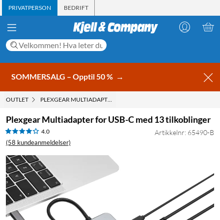
PRIVATPERSON
BEDRIFT
SOMMERSALG – Opptil 50 %
→
OUTLET
PLEXGEAR MULTIADAPTER FOR USB-C MED 13 TILKOBLINGER
Plexgear Multiadapter for USB-C med 13 tilkoblinger
4.0
Artikkelnr: 65490-B
(58 kundeanmeldelser)