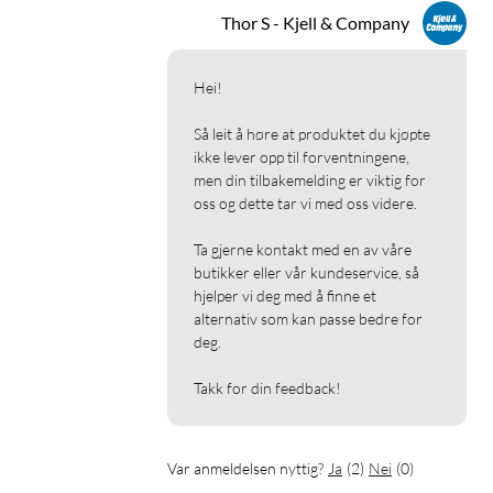
1x 3,5 mm AUX (støtte for lyd og mikrofon)
Thor S - Kjell & Company
Kobles til med den integrerte USB-C-kabelen (20 cm).
1
Kompatibel med Windows, macOS
, ChromeOS og Linux.
Hei!

1
Så leit å høre at produktet du kjøpte 
For å koble til to eller flere eksterne skjermer til
ikke lever opp til forventningene, 
multiadapteren og koble flere skjermer til samme displayport
men din tilbakemelding er viktig for 
(også kjent som "daisy-chaining"), må datamaskinen ha støtte
oss og dette tar vi med oss videre.

for MST (Multi-stream transport). Apples macOS har ikke
støtte for MST.
Ta gjerne kontakt med en av våre 
butikker eller vår kundeservice, så 
hjelper vi deg med å finne et 
USB-C
USB-C-hub
HDMI
RJ45
alternativ som kan passe bedre for 
deg.

Minnekortleser
Teams-møte
Takk for din feedback!
Var anmeldelsen nyttig?
Ja
(
2
)
Nei
(
0
)