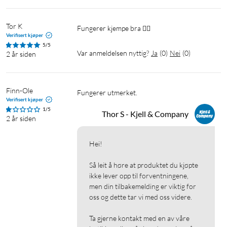
Tor K
Fungerer kjempe bra 👍🏻
Verifisert kjøper
5/5
Var anmeldelsen nyttig?
Ja
(
0
)
Nei
(
0
)
2 år siden
Finn-Ole
Fungerer utmerket.
Verifisert kjøper
1/5
Thor S - Kjell & Company
2 år siden
Hei!

Så leit å høre at produktet du kjøpte 
ikke lever opp til forventningene, 
men din tilbakemelding er viktig for 
oss og dette tar vi med oss videre.

Ta gjerne kontakt med en av våre 