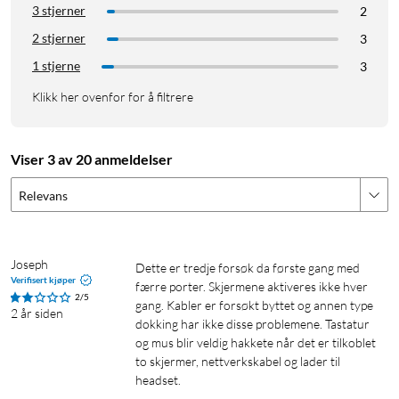
3 stjerner
2
2 stjerner
3
1 stjerne
3
Klikk her ovenfor for å filtrere
Viser 3 av 20 anmeldelser
Relevans
Porter
1x HDMI, 4K/30 Hz
1x HDMI 4K/60 Hz
Joseph
Dette er tredje forsøk da første gang med 
1x Displayport 4K/60 Hz
Verifisert kjøper
færre porter. Skjermene aktiveres ikke hver 
1x USB-A 3.1 gen 2 (10 Gb/s)
2/5
gang. Kabler er forsøkt byttet og annen type 
2 år siden
3x USB-A 3.0 (5 Gb/s)
dokking har ikke disse problemene. Tastatur 
2x USB-A 2.0 (480 Mb/s)
og mus blir veldig hakkete når det er tilkoblet 
2x USB-C 3.0 PD for opptil 100 W-lading (20 V/5 A), 10 Gb/s
to skjermer, nettverkskabel og lader til 
headset. 
1x RJ45 (1 Gb/s)