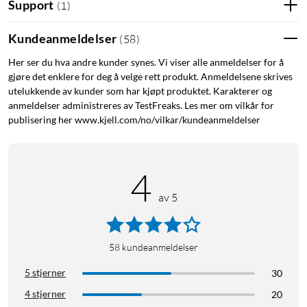
Support
(
1
)
Kundeanmeldelser
(
58
)
Her ser du hva andre kunder synes. Vi viser alle anmeldelser for å
gjøre det enklere for deg å velge rett produkt. Anmeldelsene skrives
utelukkende av kunder som har kjøpt produktet. Karakterer og
anmeldelser administreres av TestFreaks. Les mer om vilkår for
publisering her www.kjell.com/no/vilkar/kundeanmeldelser
4
av 5
58
kundeanmeldelser
5 stjerner
30
4 stjerner
20