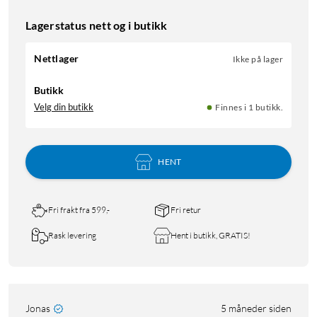
Lagerstatus nett og i butikk
Nettlager
Ikke på lager
Butikk
Velg din butikk
Finnes i 1 butikk.
HENT
Fri frakt fra 599,-
Fri retur
Rask levering
Hent i butikk, GRATIS!
Jonas
5 måneder siden