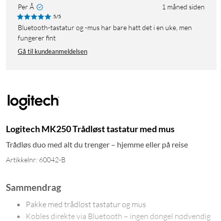
Per Å
1 måned siden
5/5
Bluetooth-tastatur og -mus har bare hatt det i en uke, men
fungerer fint
Gå til kundeanmeldelsen
Logitech MK250 Trådløst tastatur med mus
Trådløs duo med alt du trenger – hjemme eller på reise
Artikkelnr: 60042-B
Sammendrag
Pakke med trådløst tastatur og mus
Kobles direkte via Bluetooth – ingen dongel nødvendig