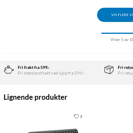
Trådløst tastatur med 2x AAA-batterier
Trådløs mus med 1x AA-batteri
VIS FLERE 
Bruksanvisning
Viser 5 av 1
Fri frakt fra 599,-
Fri retu
Fri standardfrakt ved kjøp fra 599,-
Fri retu
Lignende produkter
2