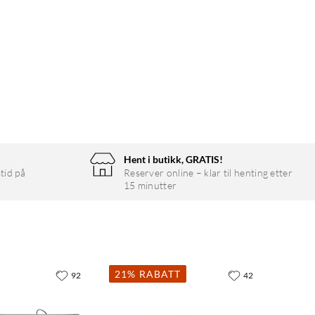
Hent i butikk, GRATIS!
tid på
Reserver online – klar til henting etter
15 minutter
21% RABATT
92
42