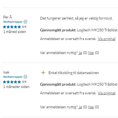
Antall batterier: 2x AAA
Batteritid: Opptil 12 måneder
Per Å
Det fungerer perfekt, så jeg er veldig fornøyd.
Mus
Verifisert kjøper
5/5
Batteritype: Alkalisk batteri (inkludert)
Gjennomgått produkt:
Logitech MK250 Trådlös
1 måned siden
Antall batterier: 1x AA
Anmeldelsen er oversatt fra svensk
Vis original
Batteritid: Opptil 12 måneder
Var anmeldelsen nyttig?
Ja
(
0
)
Nei
(
0
)
Tastatur – øvrig
Kompakt layout med numerisk tastatur
Justerbare føtter for 7° skrivevinkel
Isak
Enkel tilkobling til datamaskinen
Strømbryter (på/av)
Verifisert kjøper
Tilkoblingsindikator (LED)
5/5
Gjennomgått produkt:
Logitech MK250 Trådlös
1 måneder siden
Layout for flere operativsystemer
Anmeldelsen er oversatt fra svensk
Vis original
Mus – øvrig
Var anmeldelsen nyttig?
Ja
(
0
)
Nei
(
0
)
Trinnvis rulling
Rullehjul: 2D, mekanisk