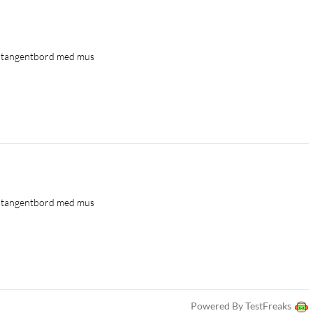
t tangentbord med mus
t tangentbord med mus
, iOS 15 eller nyere, iPadOS 15 eller nyere, Android 12 eller
oogles kompatibilitetsstandarder. Chromebook og Works With
Powered By TestFreaks