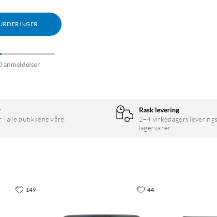
VURDERINGER
0 anmeldelser
r
Rask levering
r i alle butikkene våre.
2–4 virkedagers leverings
lagervarer
149
44