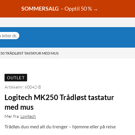
SOMMERSALG
– Opptil 50 % →
50 TRÅDLØST TASTATUR MED MUS
OUTLET
Artikkelnr: 60042-B
Logitech MK250 Trådløst tastatur
med mus
Mer fra:
Logitech
Trådløs duo med alt du trenger – hjemme eller på reise