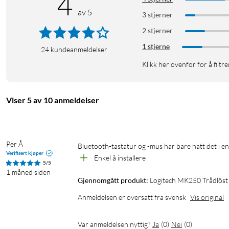
4
av 5
Den trådløse musen har en kompakt form som passer både høyre o
3 stjerner
bruke hele dagen. Musen har lavt strømforbruk og opptil 12 måned
2 stjerner
bærbar eller stasjonær PC, hjemme eller på jobb.
1 stjerne
24
kundeanmeldelser
Spesifikasjoner
Klikk her ovenfor for å filtre
Mål og vekt
Tastatur
Viser 5 av 10 anmeldelser
Mål (LxBxH): 369,9x136,9x22,8 mm
Vekt (med batterier): 380 g
Per Å
Mus
Bluetooth-tastatur og -mus har bare hatt det i e
Verifisert kjøper
Mål (LxBxH): 100x60x38 mm
Enkel å installere
5/5
Vekt (med batteri): 76 g
1 måned siden
Gjennomgått produkt:
Logitech MK250 Trådlös
Batteri og strømforsyning
Anmeldelsen er oversatt fra svensk
Vis original
Tastatur
Batteritype: Alkaliske batterier (inkludert)
Var anmeldelsen nyttig?
Ja
(
0
)
Nei
(
0
)