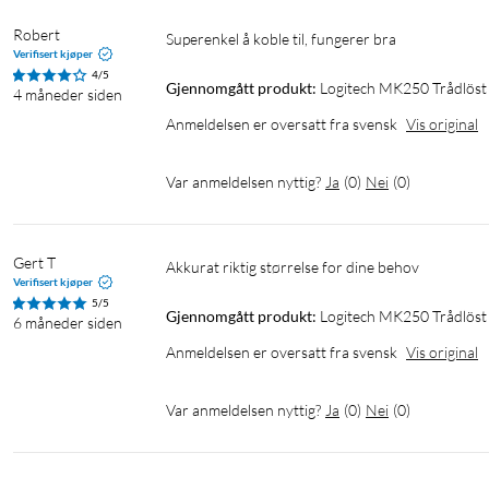
Strømbryter (på/av)
Robert
Superenkel å koble til, fungerer bra
Tilkoblingsindikator (LED)
Verifisert kjøper
Antall knapper: 3 (venstre-/høyreklikk, klikkbart rullehjul)
4/5
Gjennomgått produkt:
Logitech MK250 Trådlös
Sensorteknologi: Optisk sporing med høy presisjon (1 000 DPI)
4 måneder siden
Anmeldelsen er oversatt fra svensk
Vis original
Tilkobling
Bluetooth® Low Energy
Var anmeldelsen nyttig?
Ja
(
0
)
Nei
(
0
)
Rekkevidde: Opptil 10 meter
Sammenkobling via langt trykk på strømbryteren
Gert T
Akkurat riktig størrelse for dine behov
Systemkrav
Verifisert kjøper
5/5
Gjennomgått produkt:
Logitech MK250 Trådlös
Krav: Trådløs Bluetooth®-lavenergiteknologi
6 måneder siden
Kompatibilitet: Windows 10, 11 eller nyere, macOS 12 eller nyere
Anmeldelsen er oversatt fra svensk
Vis original
nyere
Sertifisert for: Dette produktet er sertifisert i henhold til G
Var anmeldelsen nyttig?
Ja
(
0
)
Nei
(
0
)
Chromebook-merket er varemerker som tilhører Google LLC.
I pakken