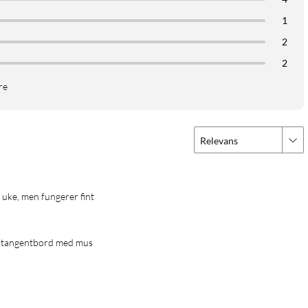
g venstre hånd. Den er lett å ta med i vesken og behagelig å
1
ers batteritid – perfekt for deg som ønsker en pålitelig mus til
2
2
re
Relevans
n uke, men fungerer fint
t tangentbord med mus