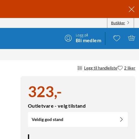
Butikker
Logg på
Bli medlem
Legg til handleliste
2 liker
323
,
-
Outletvare - velg tilstand
Veldig god stand