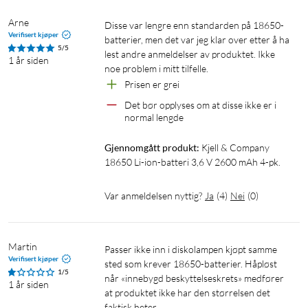
Arne
Disse var lengre enn standarden på 18650-
Verifisert kjøper
batterier, men det var jeg klar over etter å ha 
5/5
lest andre anmeldelser av produktet. Ikke 
1 år siden
noe problem i mitt tilfelle.
Prisen er grei
Det bør opplyses om at disse ikke er i 
normal lengde
Gjennomgått produkt:
Kjell & Company 
18650 Li-ion-batteri 3,6 V 2600 mAh 4-pk.
Var anmeldelsen nyttig?
Ja
(
4
)
Nei
(
0
)
Martin
Passer ikke inn i diskolampen kjøpt samme 
Verifisert kjøper
sted som krever 18650-batterier. Håpløst 
1/5
når «innebygd beskyttelseskrets» medfører 
1 år siden
at produktet ikke har den størrelsen det 
faktisk heter. 