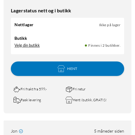
Lagerstatus nett og i butikk
Nettlager
Ikke på lager
Butikk
Velg din butikk
Finnes i 2 butikker.
HENT
Fri frakt fra 599,-
Fri retur
Rask levering
Hent i butikk, GRATIS!
Jon
5 måneder siden