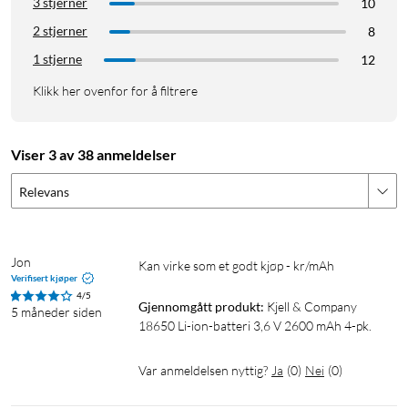
3 stjerner
10
2 stjerner
8
1 stjerne
12
Klikk her ovenfor for å filtrere
Viser 3 av 38 anmeldelser
Relevans
Jon
Kan virke som et godt kjøp - kr/mAh
Verifisert kjøper
4/5
Gjennomgått produkt:
Kjell & Company 
5 måneder siden
18650 Li-ion-batteri 3,6 V 2600 mAh 4-pk.
Var anmeldelsen nyttig?
Ja
(
0
)
Nei
(
0
)