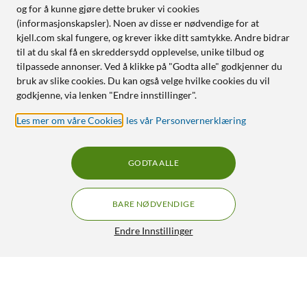
og for å kunne gjøre dette bruker vi cookies
(informasjonskapsler). Noen av disse er nødvendige for at
kjell.com skal fungere, og krever ikke ditt samtykke. Andre bidrar
til at du skal få en skreddersydd opplevelse, unike tilbud og
tilpassede annonser. Ved å klikke på "Godta alle" godkjenner du
bruk av slike cookies. Du kan også velge hvilke cookies du vil
godkjenne, via lenken "Endre innstillinger".
Les mer om våre Cookies
,
les vår Personvernerklæring
GODTA ALLE
BARE NØDVENDIGE
Endre Innstillinger
Kjell & Company 18650 Li-ion-batteri 3,6 V 2600 mAh 4-
pk.
266,-
4/5