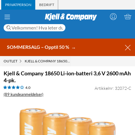
PRIVATPERSON
BEDRIFT
SOMMERSALG – Opptil 50 %
→
OUTLET
KJELL & COMPANY 18650 LI-ION-BATTERI 3,6 V 2600 MAH 4-PK.
Kjell & Company 18650 Li-ion-batteri 3,6 V 2600 mAh
4-pk.
4.0
Artikkelnr: 32072-C
(89 kundeanmeldelser)