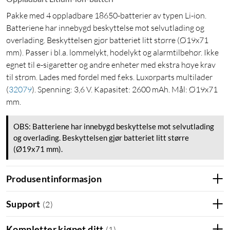
Pakke med 4 oppladbare 18650-batterier av typen Li-ion.
Batteriene har innebygd beskyttelse mot selvutlading og
overlading. Beskyttelsen gjør batteriet litt større (Ø19x71
mm). Passer i bl.a. lommelykt, hodelykt og alarmtilbehør. Ikke
egnet til e-sigaretter og andre enheter med ekstra høye krav
til strøm. Lades med fordel med f.eks. Luxorparts multilader
(
32079
)
. Spenning: 3,6 V. Kapasitet: 2600 mAh. Mål: Ø19x71
mm.
OBS: Batteriene har innebygd beskyttelse mot selvutlading
og overlading. Beskyttelsen gjør batteriet litt større
(Ø19x71 mm).
Produsentinformasjon
Support
(
2
)
Kompletter kjøpet ditt
(
1
)