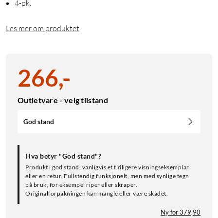
4-pk.
Les mer om produktet
266
,
-
Outletvare - velg tilstand
God stand
Hva betyr "God stand"?
Produkt i god stand, vanligvis et tidligere visningseksemplar
eller en retur. Fullstendig funksjonelt, men med synlige tegn
på bruk, for eksempel riper eller skraper.
Originalforpakningen kan mangle eller være skadet.
Ny for 379,90