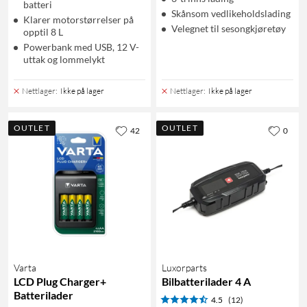
batteri
Skånsom vedlikeholdslading
Klarer motorstørrelser på
Velegnet til sesongkjøretøy
opptil 8 L
Powerbank med USB, 12 V-
uttak og lommelykt
Nettlager
:
Ikke på lager
Nettlager
:
Ikke på lager
OUTLET
OUTLET
42
0
Varta
Luxorparts
LCD Plug Charger+
Bilbatterilader 4 A
Batterilader
4.5
(12)