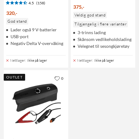
4.5
(158)
375
,
-
320
,
-
Veldig god stand
God stand
Tilgjengelig i flere varianter
Lader også 9 V-batterier
3-trinns lading
USB-port
Skånsom vedlikeholdslading
Negativ Delta V-overvåking
Velegnet til sesongkjøretøy
Nettlager
:
Ikke på lager
Nettlager
:
Ikke på lager
OUTLET
0