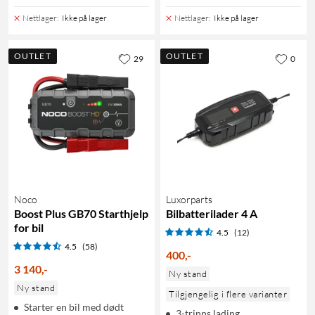
Nettlager
:
Ikke på lager
Nettlager
:
Ikke på lager
OUTLET
OUTLET
29
0
Noco
Luxorparts
Boost Plus GB70 Starthjelp
Bilbatterilader 4 A
for bil
4.5
(12)
4.5
(58)
400
,
-
3 140
,
-
Ny stand
Ny stand
Tilgjengelig i flere varianter
Starter en bil med dødt
3-trinns lading