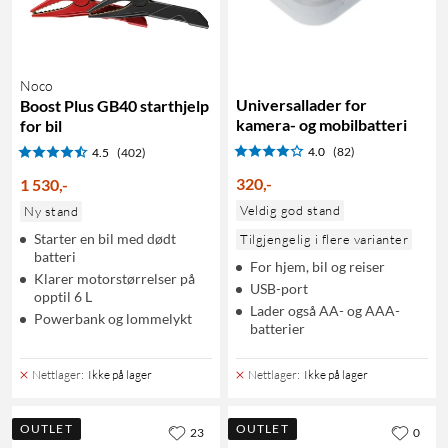
Noco
Universallader for
Boost Plus GB40 starthjelp
kamera- og mobilbatteri
for bil
4.0
(82)
4.5
(402)
320
,
-
1 530
,
-
Veldig god stand
Ny stand
Starter en bil med dødt
Tilgjengelig i flere varianter
batteri
For hjem, bil og reiser
Klarer motorstørrelser på
USB-port
opptil 6 L
Lader også AA- og AAA-
Powerbank og lommelykt
batterier
Nettlager
:
Ikke på lager
Nettlager
:
Ikke på lager
OUTLET
OUTLET
23
0