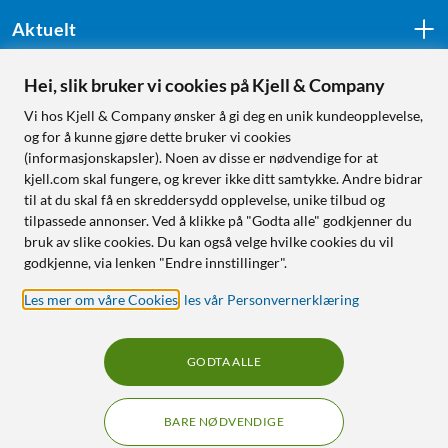
Aktuelt
Hei, slik bruker vi cookies på Kjell & Company
Følg oss
Vi hos Kjell & Company ønsker å gi deg en unik kundeopplevelse,
og for å kunne gjøre dette bruker vi cookies
(informasjonskapsler). Noen av disse er nødvendige for at
kjell.com skal fungere, og krever ikke ditt samtykke. Andre bidrar
Handle fra:
til at du skal få en skreddersydd opplevelse, unike tilbud og
tilpassede annonser. Ved å klikke på "Godta alle" godkjenner du
Sverige
bruk av slike cookies. Du kan også velge hvilke cookies du vil
Norge
godkjenne, via lenken "Endre innstillinger".
Les mer om våre Cookies
,
les vår Personvernerklæring
GODTA ALLE
BARE NØDVENDIGE
RÅD OG TILBEHØR TIL