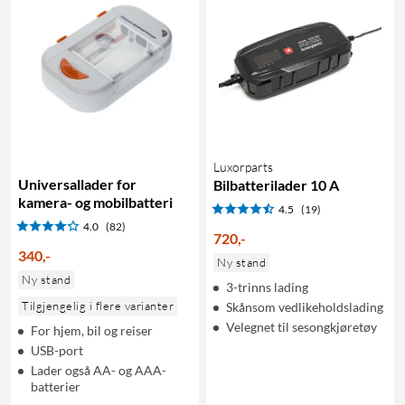
Luxorparts
Universallader for
Bilbatterilader 10 A
kamera- og mobilbatteri
4.5
(19)
4.0
(82)
720
,
-
340
,
-
Ny stand
Ny stand
3-trinns lading
Tilgjengelig i flere varianter
Skånsom vedlikeholdslading
Velegnet til sesongkjøretøy
For hjem, bil og reiser
USB-port
Lader også AA- og AAA-
batterier