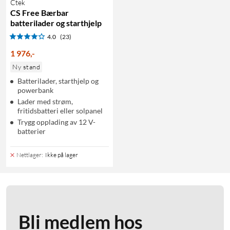
Ctek
CS Free Bærbar
batterilader og starthjelp
4.0
(23)
1 976
,
-
Ny stand
Batterilader, starthjelp og
powerbank
Lader med strøm,
fritidsbatteri eller solpanel
Trygg opplading av 12 V-
batterier
Nettlager
:
Ikke på lager
Bli medlem hos