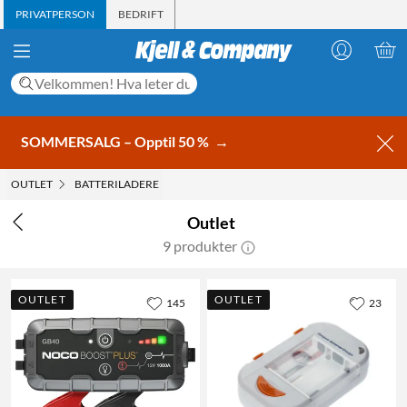
PRIVATPERSON
BEDRIFT
SOMMERSALG – Opptil 50 %
→
OUTLET
BATTERILADERE
Outlet
9 produkter
OUTLET
OUTLET
145
23