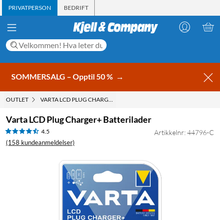
PRIVATPERSON
BEDRIFT
SOMMERSALG – Opptil 50 %
→
OUTLET
VARTA LCD PLUG CHARGER+ BATTERILADER
Varta LCD Plug Charger+ Batterilader
4.5
Artikkelnr: 44796-C
(158 kundeanmeldelser)