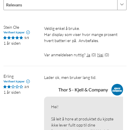
Relevans
Stein Ole
Veldig enkel å bruke.

Verifisert kjøper
Har display som viser hvor mange prosent 
5/5
hvert batteri er på.  Anvbefales. 
1 år siden
Var anmeldelsen nyttig?
Ja
(
0
)
Nei
(
0
)
Erling
Lader ok, men bruker lang tid.
Verifisert kjøper
2/5
Thor S - Kjell & Company
1 år siden
Hei!

Så leit å høre at produktet du kjøpte 
ikke lever fullt opp til dine 