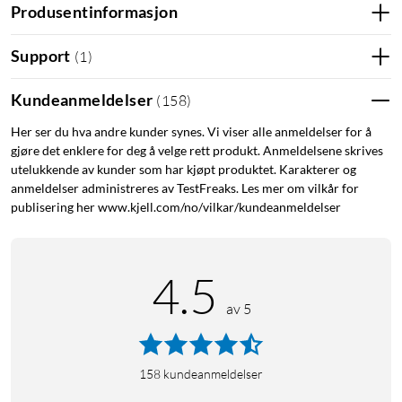
Produsentinformasjon
Lader for AA
Lader for AAA
Lader for 9 V
Support
(
1
)
Kundeanmeldelser
(
158
)
Her ser du hva andre kunder synes. Vi viser alle anmeldelser for å
gjøre det enklere for deg å velge rett produkt. Anmeldelsene skrives
utelukkende av kunder som har kjøpt produktet. Karakterer og
anmeldelser administreres av TestFreaks. Les mer om vilkår for
publisering her www.kjell.com/no/vilkar/kundeanmeldelser
4.5
av 5
158
kundeanmeldelser