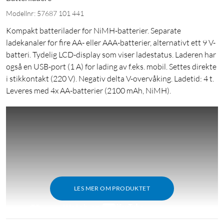
Modellnr: 57687 101 441
Kompakt batterilader for NiMH-batterier. Separate
ladekanaler for fire AA- eller AAA-batterier, alternativt ett 9 V-
batteri. Tydelig LCD-display som viser ladestatus. Laderen har
også en USB-port (1 A) for lading av f.eks. mobil. Settes direkte
i stikkontakt (220 V). Negativ delta V-overvåking. Ladetid: 4 t.
Leveres med 4x AA-batterier (2100 mAh, NiMH).
LES MER OM PRODUKTET