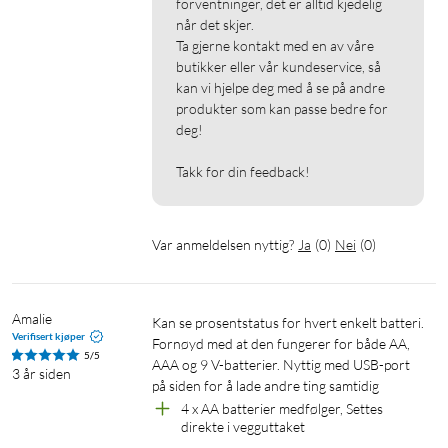
forventninger, det er alltid kjedelig 
når det skjer.

Ta gjerne kontakt med en av våre 
butikker eller vår kundeservice, så 
kan vi hjelpe deg med å se på andre 
produkter som kan passe bedre for 
deg!

Takk for din feedback!
Var anmeldelsen nyttig?
Ja
(
0
)
Nei
(
0
)
Amalie
Kan se prosentstatus for hvert enkelt batteri. 
Verifisert kjøper
Fornøyd med at den fungerer for både AA, 
5/5
AAA og 9 V-batterier. Nyttig med USB-port 
3 år siden
på siden for å lade andre ting samtidig
4 x AA batterier medfølger, Settes 
direkte i vegguttaket