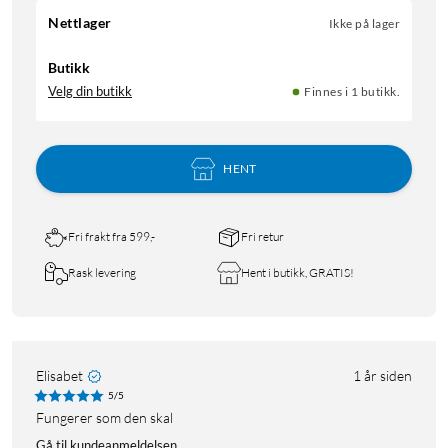
Nettlager
Ikke på lager
Butikk
Velg din butikk
Finnes i 1 butikk.
HENT
Fri frakt fra 599,-
Fri retur
Rask levering
Hent i butikk, GRATIS!
Elisabet
1 år siden
5/5
Fungerer som den skal
Gå til kundeanmeldelsen