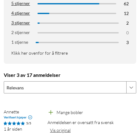
5 stjerner
62
4 stjerner
12
3 stjerner
2
2 stjerner
0
1 stjerne
3
Klikk her ovenfor for å filtrere
Viser 3 av 17 anmeldelser
Relevans
Annette
Mange bobler
Verifisert kjøper
Anmeldelsen er oversatt fra svensk
5/5
1 år siden
Vis original