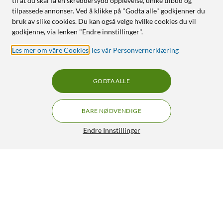
til at du skal få en skreddersydd opplevelse, unike tilbud og
tilpassede annonser. Ved å klikke på "Godta alle" godkjenner du
bruk av slike cookies. Du kan også velge hvilke cookies du vil
godkjenne, via lenken "Endre innstillinger".
Les mer om våre Cookies
,
les vår Personvernerklæring
GODTA ALLE
BARE NØDVENDIGE
Endre Innstillinger
Sodastream Kullsyrepatron
297,-
4.5/5
HENT