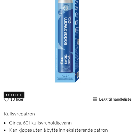
OUTLET
10 liker
Legg til handleliste
Kullsyrepatron
Gir ca. 60 l kullsyreholdig vann
Kan kjøpes uten å bytte inn eksisterende patron