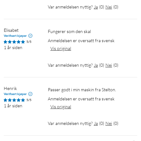
Var anmeldelsen nyttig?
Ja
(
0
)
Nei
(
0
)
Elisabet
Fungerer som den skal
Verifisert kjøper
Anmeldelsen er oversatt fra svensk
5/5
1 år siden
Vis original
Var anmeldelsen nyttig?
Ja
(
0
)
Nei
(
0
)
Henrik
Passer godt i min maskin fra Stelton. 
Verifisert kjøper
Anmeldelsen er oversatt fra svensk
5/5
1 år siden
Vis original
Var anmeldelsen nyttig?
Ja
(
0
)
Nei
(
0
)