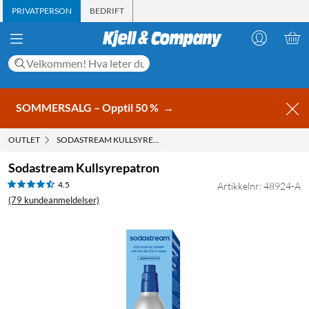
PRIVATPERSON
BEDRIFT
SOMMERSALG – Opptil 50 %
→
OUTLET
SODASTREAM KULLSYREPATRON
Sodastream Kullsyrepatron
4.5
Artikkelnr: 48924-A
(79 kundeanmeldelser)