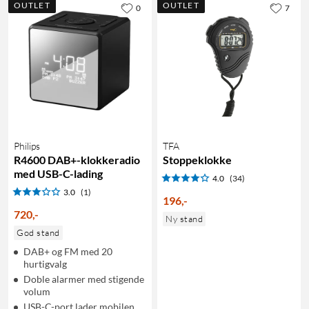
OUTLET
OUTLET
0
7
Philips
TFA
R4600 DAB+-klokkeradio
Stoppeklokke
med USB-C-lading
4.0
(34)
3.0
(1)
196
,
-
720
,
-
Ny stand
God stand
DAB+ og FM med 20
hurtigvalg
Doble alarmer med stigende
volum
USB-C-port lader mobilen