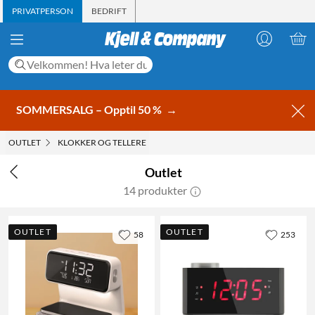
PRIVATPERSON
BEDRIFT
SOMMERSALG – Opptil 50 %
→
OUTLET
KLOKKER OG TELLERE
Outlet
14 produkter
OUTLET
OUTLET
58
253