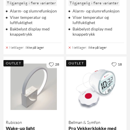
Tilgjengelig i flere varianter
Tilgjengelig i flere varianter
Alarm- og slumrefunksjon
Alarm- og slumrefunksjon
Viser temperatur og
Viser temperatur og
luftfuktighet
luftfuktighet
Bakbelyst display med
Bakbelyst display med
knappetrykk
knappetrykk
Nettlager
:
Ikke på lager
Nettlager
:
Ikke på lager
OUTLET
OUTLET
28
18
Rubicson
Bellman & Symfon
Wake-up light
Pro Vekkerklokke med