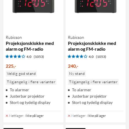
Rubicson
Rubicson
Projeksjonsklokke med
Projeksjonsklokke med
alarm og FM-radio
alarm og FM-radio
4.0
(1053)
4.0
(1053)
225
,
-
240
,
-
Veldig god stand
Ny stand
Tilgjengelig i flere varianter
Tilgjengelig i flere varianter
To alarmer
To alarmer
Justerbar projektor
Justerbar projektor
Stort og tydelig display
Stort og tydelig display
Nettlager
:
Ikke på lager
Nettlager
:
Ikke på lager