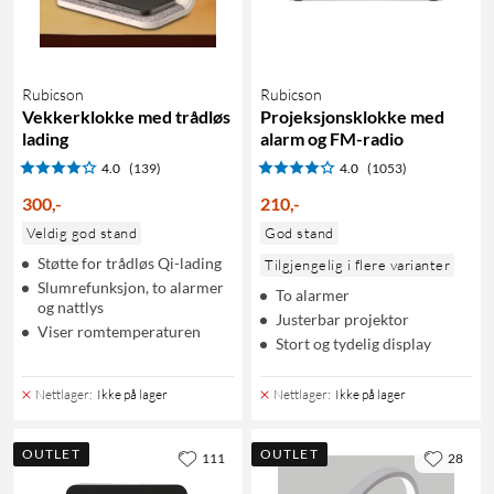
Rubicson
Rubicson
Vekkerklokke med trådløs
Projeksjonsklokke med
lading
alarm og FM-radio
4.0
(139)
4.0
(1053)
300
,
-
210
,
-
Veldig god stand
God stand
Støtte for trådløs Qi-lading
Tilgjengelig i flere varianter
Slumrefunksjon, to alarmer
To alarmer
og nattlys
Justerbar projektor
Viser romtemperaturen
Stort og tydelig display
Nettlager
:
Ikke på lager
Nettlager
:
Ikke på lager
OUTLET
OUTLET
111
28