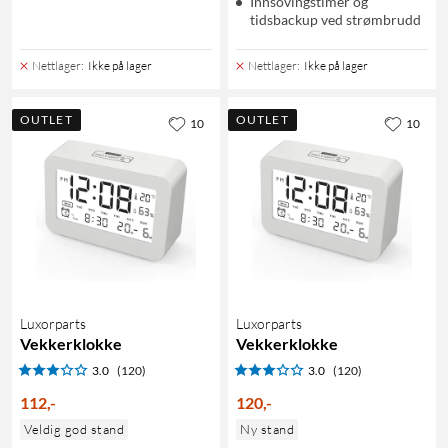
Innsovingstimer og
tidsbackup ved strømbrudd
Nettlager
:
Ikke på lager
Nettlager
:
Ikke på lager
OUTLET
OUTLET
10
10
Luxorparts
Luxorparts
Vekkerklokke
Vekkerklokke
3.0
(120)
3.0
(120)
112
,
-
120
,
-
Veldig god stand
Ny stand