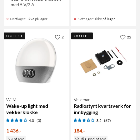
med 5 V/2 A
Nettlager
:
Ikke på lager
Nettlager
:
Ikke på lager
OUTLET
OUTLET
2
22
WiiM
Velleman
Wake-up light med
Radiostyrt kvartsverk for
vekkerklokke
innbygging
4.0
(3)
3.5
(67)
1 436
,
-
184
,
-
Ny stand
Veldig god stand