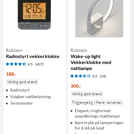
Rubicson
Rubicson
Radiostyrt vekkerklokke
Wake-up light
Vekkerklokke med
4.5
(407)
nattlampe
188
,
-
3.5
(24)
Veldig god stand
300
,
-
Radiostyrt
Veldig god stand
Valgbar nattbelysning
Tilgjengelig i flere varianter
Termometer
Elegant, ringformet
oppvåknings-/nattlampe
Bare trykk på lamperingen
for å slå på lyset