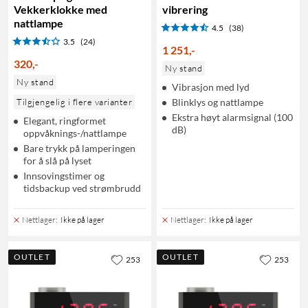
Vekkerklokke med
vibrering
nattlampe
4.5
(38)
3.5
(24)
1 251
,
-
320
,
-
Ny stand
Ny stand
Vibrasjon med lyd
Tilgjengelig i flere varianter
Blinklys og nattlampe
Ekstra høyt alarmsignal (100
Elegant, ringformet
dB)
oppvåknings-/nattlampe
Bare trykk på lamperingen
for å slå på lyset
Innsovingstimer og
tidsbackup ved strømbrudd
Nettlager
:
Ikke på lager
Nettlager
:
Ikke på lager
OUTLET
OUTLET
253
253