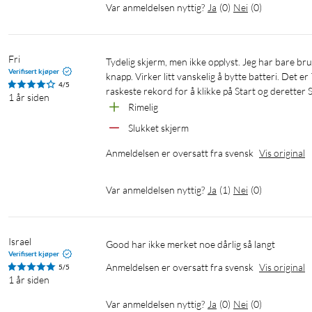
Var anmeldelsen nyttig?
Ja
(
0
)
Nei
(
0
)
Fri
Tydelig skjerm, men ikke opplyst. Jeg har bare brukt den utendørs, og den fungerer bra. Jeg har ikke funnet noen av/på-
Verifisert kjøper
knapp. Virker litt vanskelig å bytte batteri. Det e
4/5
raskeste rekord for å klikke på Start og deretter
1 år siden
Rimelig
Slukket skjerm
Anmeldelsen er oversatt fra svensk
Vis original
Var anmeldelsen nyttig?
Ja
(
1
)
Nei
(
0
)
Israel
Good har ikke merket noe dårlig så langt
Verifisert kjøper
Anmeldelsen er oversatt fra svensk
Vis original
5/5
1 år siden
Var anmeldelsen nyttig?
Ja
(
0
)
Nei
(
0
)