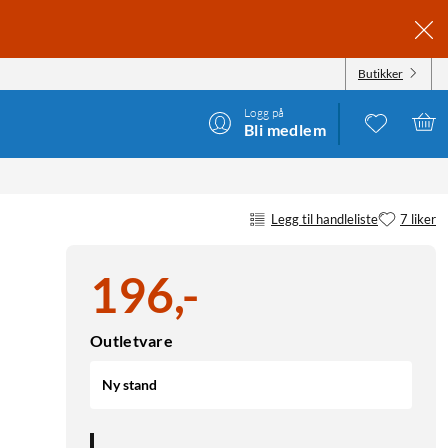
Butikker
Logg på
Bli medlem
Legg til handleliste
7 liker
196
,
-
Outletvare
Ny stand