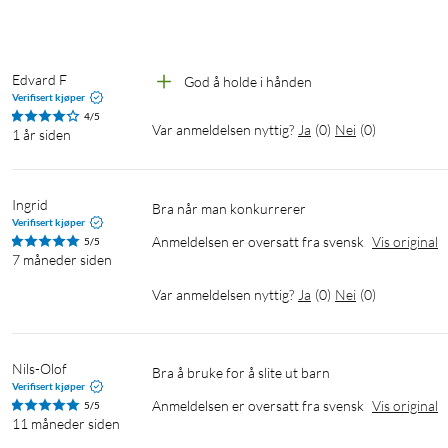
Edvard F
God å holde i hånden
Verifisert kjøper
4/5
Var anmeldelsen nyttig?
Ja
(
0
)
Nei
(
0
)
1 år siden
Ingrid
Bra når man konkurrerer
Verifisert kjøper
Anmeldelsen er oversatt fra svensk
Vis original
5/5
7 måneder siden
Var anmeldelsen nyttig?
Ja
(
0
)
Nei
(
0
)
Nils-Olof
Bra å bruke for å slite ut barn
Verifisert kjøper
Anmeldelsen er oversatt fra svensk
Vis original
5/5
11 måneder siden