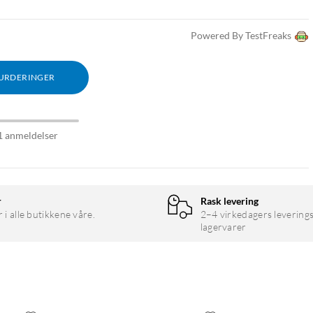
Powered By TestFreaks
VURDERINGER
1 anmeldelser
r
Rask levering
r i alle butikkene våre.
2–4 virkedagers leverings
lagervarer