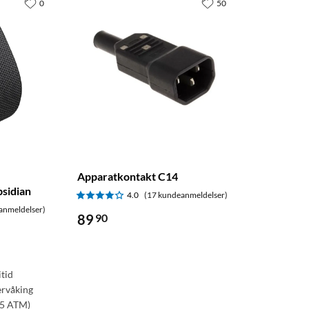
0
50
Apparatkontakt C14
sidian
4.0
(17 kundeanmeldelser)
anmeldelser)
89
90
itid
ervåking
 (5 ATM)