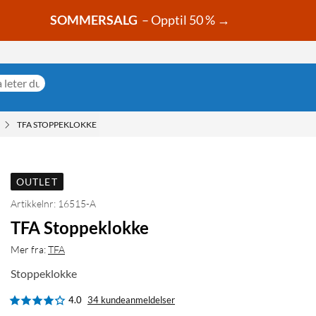
SOMMERSALG
– Opptil 50 % →
TFA STOPPEKLOKKE
OUTLET
Artikkelnr: 16515-A
TFA Stoppeklokke
Mer fra:
TFA
Stoppeklokke
4.0
34 kundeanmeldelser