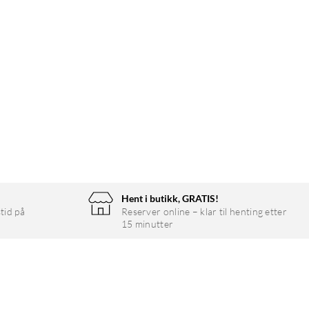
Hent i butikk, GRATIS!
tid på
Reserver online – klar til henting etter
15 minutter