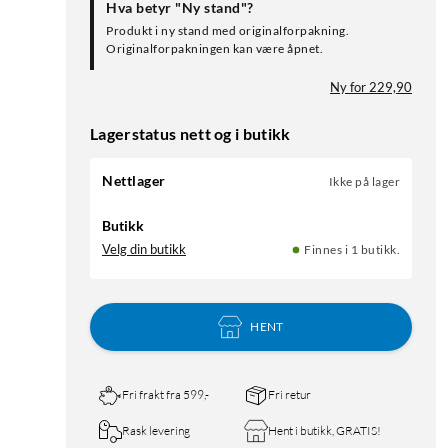
Hva betyr "Ny stand"?
Produkt i ny stand med originalforpakning.
Originalforpakningen kan være åpnet.
Ny for 229,90
Lagerstatus nett og i butikk
Nettlager
Ikke på lager
Butikk
Velg din butikk
Finnes i 1 butikk.
HENT
Fri frakt fra 599,-
Fri retur
Rask levering
Hent i butikk, GRATIS!