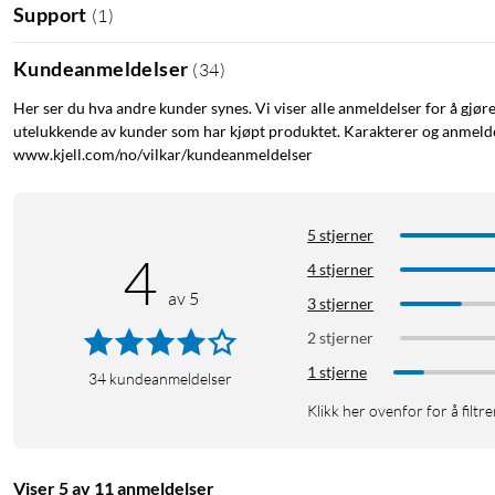
Support
(
1
)
Kundeanmeldelser
(
34
)
Her ser du hva andre kunder synes. Vi viser alle anmeldelser for å gjør
utelukkende av kunder som har kjøpt produktet. Karakterer og anmeldel
www.kjell.com/no/vilkar/kundeanmeldelser
5 stjerner
4
4 stjerner
av 5
3 stjerner
2 stjerner
1 stjerne
34
kundeanmeldelser
Klikk her ovenfor for å filtre
Viser 5 av 11 anmeldelser