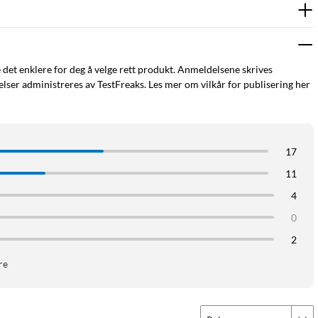
e det enklere for deg å velge rett produkt. Anmeldelsene skrives
ser administreres av TestFreaks. Les mer om vilkår for publisering her
17
11
4
0
2
re