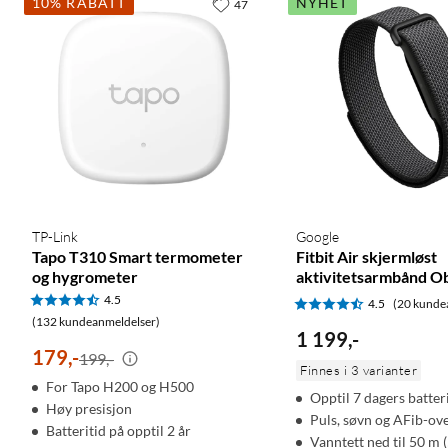
10% RABATT
NYHET
47
TP-Link
Google
Tapo T310 Smart termometer
Fitbit Air skjermløst
og hygrometer
aktivitetsarmbånd Ob
4.5
4.5
(20 kunde
(132 kundeanmeldelser)
1 199
,
-
179
,
-
199,-
Finnes i 3 varianter
For Tapo H200 og H500
Opptil 7 dagers batter
Høy presisjon
Puls, søvn og AFib-ov
Batteritid på opptil 2 år
Vanntett ned til 50 m