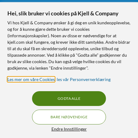
Hei, slik bruker vi cookies på Kjell & Company
Følg oss
Vi hos Kjell & Company ønsker å gi deg en unik kundeopplevelse,
og for å kunne gjøre dette bruker vi cookies
(informasjonskapsler). Noen av disse er nødvendige for at
kjell.com skal fungere, og krever ikke ditt samtykke. Andre bidrar
Handle fra:
til at du skal få en skreddersydd opplevelse, unike tilbud og
tilpassede annonser. Ved å klikke på "Godta alle" godkjenner du
Sverige
bruk av slike cookies. Du kan også velge hvilke cookies du vil
Norge
godkjenne, via lenken "Endre innstillinger".
Les mer om våre Cookies
,
les vår Personvernerklæring
GODTA ALLE
BARE NØDVENDIGE
RÅD OG TILBEHØR TIL
HJEMMEELEKTRONIKK
Filtre
Endre Innstillinger
© Copyright
2026
Kjell & Company