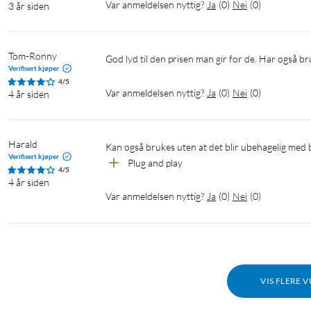
Var anmeldelsen nyttig?
Ja
(
0
)
Nei
(
0
)
3 år siden
Tom-Ronny
God lyd til den prisen man gir for de. Har også b
Verifisert kjøper
4/5
Var anmeldelsen nyttig?
Ja
(
0
)
Nei
(
0
)
4 år siden
Harald
Kan også brukes uten at det blir ubehagelig med br
Verifisert kjøper
Plug and play
4/5
4 år siden
Var anmeldelsen nyttig?
Ja
(
0
)
Nei
(
0
)
VIS FLERE 