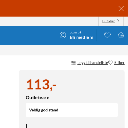
Butikker
Logg på
Bli medlem
Legg til handleliste
5 liker
113
,
-
Outletvare
Veldig god stand