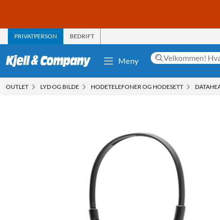
PRIVATPERSON
BEDRIFT
Meny
OUTLET
LYD OG BILDE
HODETELEFONER OG HODESETT
DATAHE