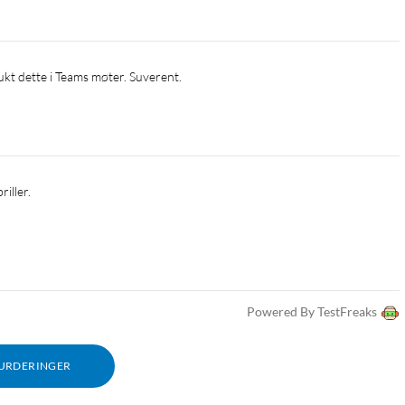
rukt dette i Teams møter. Suverent. 
iller.
Powered By TestFreaks
VURDERINGER