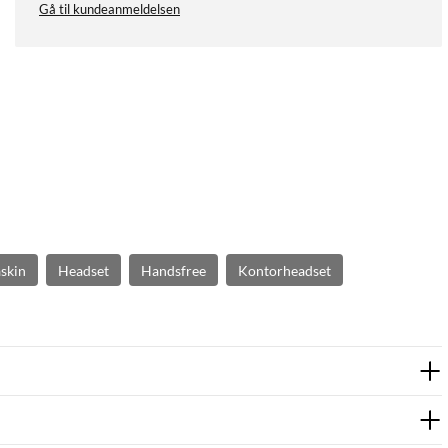
Gå til kundeanmeldelsen
skin
Headset
Handsfree
Kontorheadset