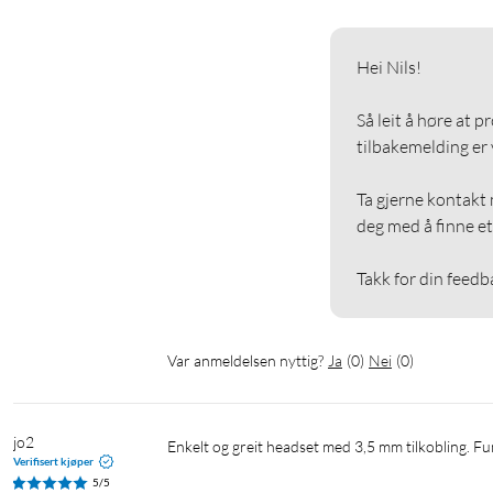
Hei Nils!

Så leit å høre at p
tilbakemelding er vi
Ta gjerne kontakt m
deg med å finne et 
Takk for din feedb
Var anmeldelsen nyttig?
Ja
(
0
)
Nei
(
0
)
jo2
Enkelt og greit headset med 3,5 mm tilkobling. Fu
Verifisert kjøper
5/5