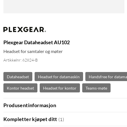
Plexgear Dataheadset AU102
Headset for samtaler og møter
Artikkelnr: 62824-B
Dataheadset
Headset for datamaskin
Handsfree for datama
Kontor headset
Headset for kontor
Teams-møte
Produsentinformasjon
Kompletter kjøpet ditt
(
1
)