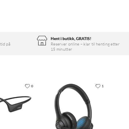
Hent i butikk, GRATIS!
tid på
Reserver online – klar til henting etter
15 minutter
0
1