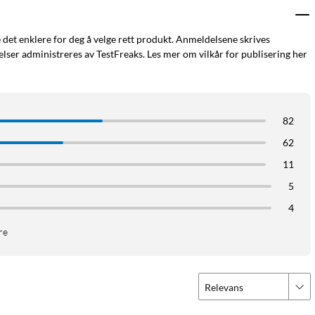
e det enklere for deg å velge rett produkt. Anmeldelsene skrives
ser administreres av TestFreaks. Les mer om vilkår for publisering her
82
62
11
5
4
re
Relevans