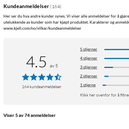
Kundeanmeldelser
(
164
)
Her ser du hva andre kunder synes. Vi viser alle anmeldelser for å gjør
utelukkende av kunder som har kjøpt produktet. Karakterer og anmeldel
www.kjell.com/no/vilkar/kundeanmeldelser
5 stjerner
4.5
4 stjerner
av 5
3 stjerner
2 stjerner
1 stjerne
164
kundeanmeldelser
Klikk her ovenfor for å filtre
Viser 5 av 74 anmeldelser