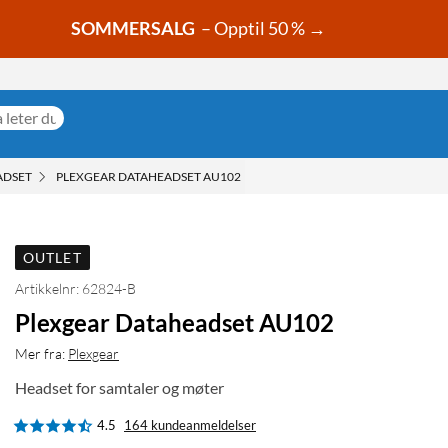
SOMMERSALG
– Opptil 50 % →
ADSET
PLEXGEAR DATAHEADSET AU102
OUTLET
Artikkelnr: 62824-B
Plexgear Dataheadset AU102
Mer fra:
Plexgear
Headset for samtaler og møter
4.5
164 kundeanmeldelser