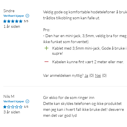
Sindre
Veldig gode og komfortable hodetelefoner å bruke gjennom lange møter på Teams og lignende. Deilig å ikke tenke på 
Verifisert kjøper
trådløs tilkobling som kan falle ut.

5/5
1 år siden
Pro:

- Den har en mini-jack, 3,5mm, veldig bra for m
ikke funket som forventet).
Kablet med 3,5mm mini-jack, Gode å bruke i 
supre!
Kabelen kunne fint vært 2 meter eller mer.
Var anmeldelsen nyttig?
Ja
(
0
)
Nei
(
0
)
Nils M
Gir ekko for de som ringer inn

Verifisert kjøper
Dette kan skyldes telefonen og ikke produktet

1/5
men jeg kan i hvert fall ikke bruke det! desverre

3 år siden
men det var god lyd