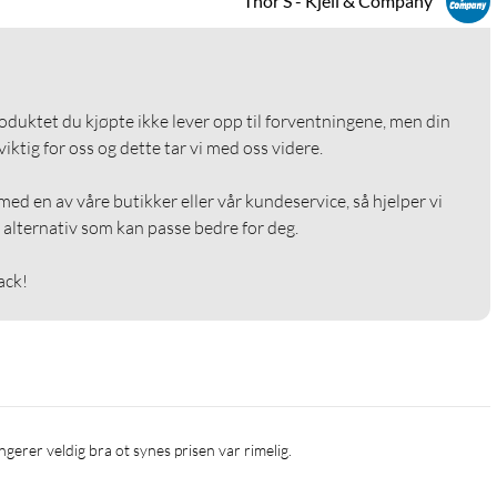
Thor S - Kjell & Company
roduktet du kjøpte ikke lever opp til forventningene, men din 
ktig for oss og dette tar vi med oss videre.

ed en av våre butikker eller vår kundeservice, så hjelper vi 
alternativ som kan passe bedre for deg.

ack!
ngerer veldig bra ot synes prisen var rimelig.