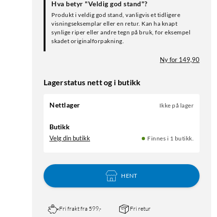
Hva betyr "Veldig god stand"?
Produkt i veldig god stand, vanligvis et tidligere
visningseksemplar eller en retur. Kan ha knapt
synlige riper eller andre tegn på bruk, for eksempel
skadet originalforpakning.
Ny for 149,90
Lagerstatus nett og i butikk
Nettlager
Ikke på lager
Butikk
Velg din butikk
Finnes i 1 butikk.
HENT
Fri frakt fra 599,-
Fri retur