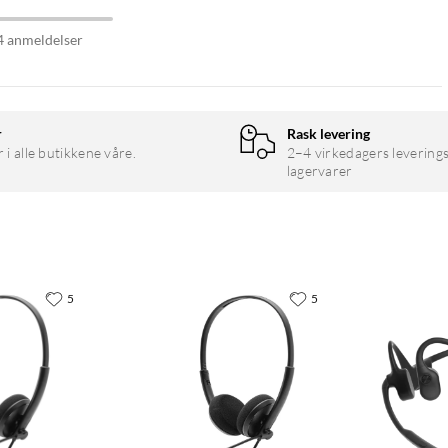
4 anmeldelser
r
Rask levering
r i alle butikkene våre.
2–4 virkedagers leverings
lagervarer
5
5