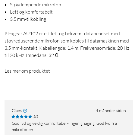
Støydempende mikrofon
Lett og komfortabelt
3,5 mm-tilkobling
Plexgear AU102 er ett lett og bekvemt dataheadset med
støyreduserende mikrofon som kobles til datamaskinen med
3,5 mm-kontakt. Kabellengde: 1,4 m. Frekvensområde: 20 Hz
til 20 kHz. Impedans: 32 Ω.
Les mer om produktet
Claes
4 måneder siden
5/5
God lyd og veldig komfortabel - ingen gnaging. God lyd fra
mikrofonen.