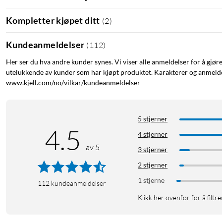
Kompletter kjøpet ditt
(
2
)
Kundeanmeldelser
(
112
)
Her ser du hva andre kunder synes. Vi viser alle anmeldelser for å gjør
utelukkende av kunder som har kjøpt produktet. Karakterer og anmeldel
www.kjell.com/no/vilkar/kundeanmeldelser
5 stjerner
4.5
4 stjerner
av 5
3 stjerner
2 stjerner
1 stjerne
112
kundeanmeldelser
Klikk her ovenfor for å filtre