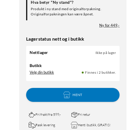
Hva betyr "Ny stand"?
Produkt i ny stand med originalforpakning.
Originalforpakningen kan være åpnet.
Ny for 449,-
Lagerstatus nett og i butikk
Nettlager
Ikke på lager
Butikk
Velg din butikk
Finnes i 2 butikker.
HENT
Fri frakt fra 599,-
Fri retur
Rask levering
Hent i butikk, GRATIS!