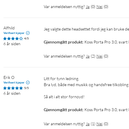
Var anmeldelsen nyttig?
Ja
(
0
)
Nei
(
0
)
Alfhild
Jeg valgte dette headsettet fordi jeg kan bruke 
Verifisert kjøper
4/5
Gjennomgått produkt:
Koss Porta Pro 3.0, svart
6 år siden
Var anmeldelsen nyttig?
Ja
(
2
)
Nei
(
0
)
Erik O
Litt for tynn ledning. 

Verifisert kjøper
Bra lyd, både med musikk og handsfree tilkobling! :)
5/5
6 år siden
Så alt i alt stor fornøyd! 
Gjennomgått produkt:
Koss Porta Pro 3.0, svart
Var anmeldelsen nyttig?
Ja
(
1
)
Nei
(
0
)