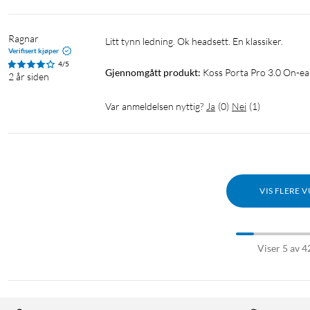
Ragnar
Litt tynn ledning. Ok headsett. En klassiker. 
Verifisert kjøper
4/5
Gjennomgått produkt:
Koss Porta Pro 3.0 On-ea
2 år siden
Var anmeldelsen nyttig?
Ja
(
0
)
Nei
(
1
)
VIS FLERE 
Viser 5 av 4