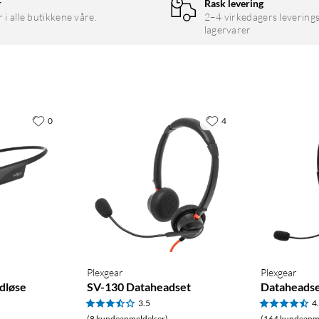
r
Rask levering
r i alle butikkene våre.
2–4 virkedagers leverings
lagervarer
0
4
Plexgear
Plexgear
dløse
SV-130 Dataheadset
Dataheads
3.5
4
(8 kundeanmeldelser)
(164 kundeanme