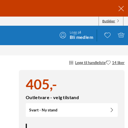
Butikker
Logg på
Bli medlem
Legg til handleliste
14 liker
405
,
-
Outletvare - velg tilstand
Svart - Ny stand