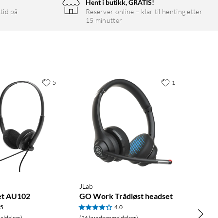
Hent i butikk, GRATIS!
tid på
Reserver online – klar til henting etter
15 minutter
5
1
JLab
et AU102
GO Work Trådløst headset
.5
4.0
ldelser)
(26 kundeanmeldelser)