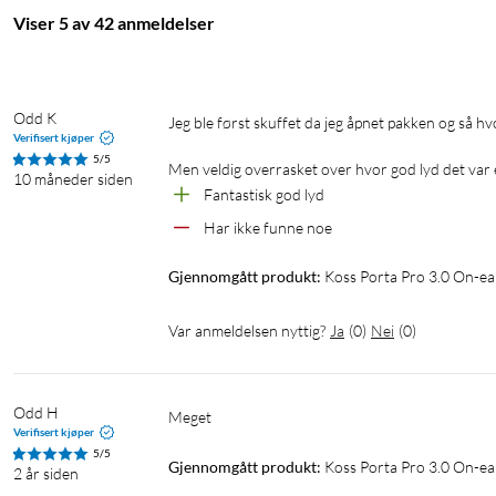
Viser 5 av 42 anmeldelser
Odd K
Jeg ble først skuffet da jeg åpnet pakken og så hvor små og spinkle ut de så ut.

Verifisert kjøper
5/5
Men veldig overrasket over hvor god lyd det var e
10 måneder siden
Fantastisk god lyd
Har ikke funne noe
Gjennomgått produkt:
Koss Porta Pro 3.0 On-ea
Var anmeldelsen nyttig?
Ja
(
0
)
Nei
(
0
)
Odd H
Verifisert kjøper
5/5
Gjennomgått produkt:
Koss Porta Pro 3.0 On-ea
2 år siden