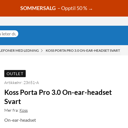
SOMMERSALG
– Opptil 50 % →
LEFONER MED LEDNING
KOSS PORTA PRO 3.0 ON-EAR-HEADSET SVART
OUTLET
Artikkelnr: 23651-A
Koss Porta Pro 3.0 On-ear-headset
Svart
Mer fra:
Koss
On-ear-headset