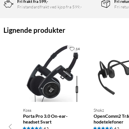
Fri frakt fra 599,-
Fri retu
Fri standardfrakt ved kjøp fra 599,-
Fri retu
Lignende produkter
14
Koss
Shokz
Porta Pro 3.0 On-ear-
OpenComm2 Trå
headset Svart
hodetelefoner
4.5
4.5