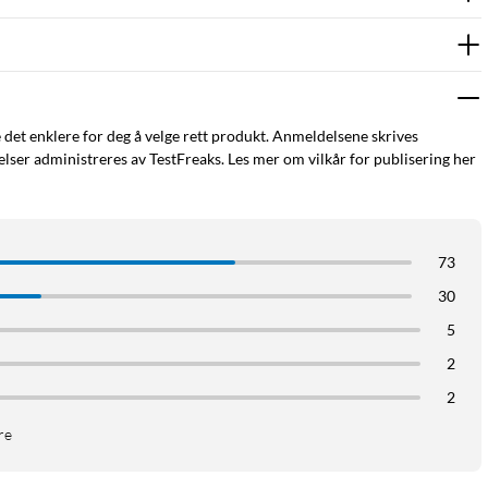
e det enklere for deg å velge rett produkt. Anmeldelsene skrives
ser administreres av TestFreaks. Les mer om vilkår for publisering her
73
30
5
2
2
re