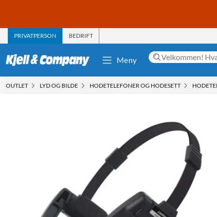
PRIVATPERSON
BEDRIFT
Meny
OUTLET
LYD OG BILDE
HODETELEFONER OG HODESETT
HODETE