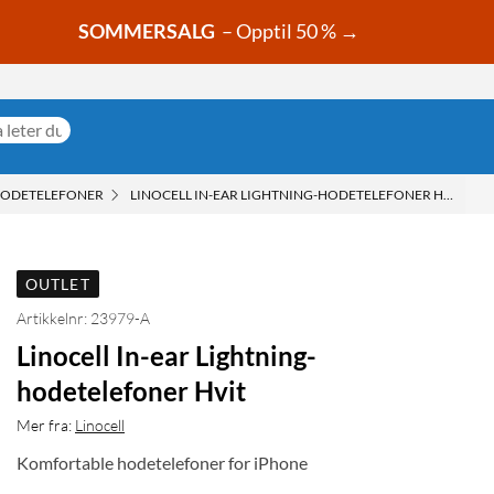
SOMMERSALG
– Opptil 50 % →
HODETELEFONER
LINOCELL IN-EAR LIGHTNING-HODETELEFONER HVIT
OUTLET
Artikkelnr: 23979-A
Linocell In-ear Lightning-
hodetelefoner Hvit
Mer fra:
Linocell
Komfortable hodetelefoner for iPhone