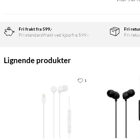
Fri frakt fra 599,-
Fri retu
Fri standardfrakt ved kjøp fra 599,-
Fri retu
Lignende produkter
1