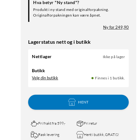
Hva betyr "Ny stand"?
Produkt i ny stand med originalforpakning.
Originalforpakningen kan være åpnet.
Ny for 249,90
Lagerstatus nett og i butikk
Nettlager
Ikke på lager
Butikk
Velg din butikk
Finnes i 1 butikk.
HENT
Fri frakt fra 599,-
Fri retur
Rask levering
Hent i butikk, GRATIS!