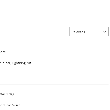
Relevans
 øre.
 In-ear, Lightning, Vit
tter 1 dag.
hörlurar Svart