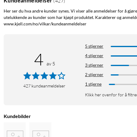
Kundeanmeldelser
(
427
)
Her ser du hva andre kunder synes. Vi viser alle anmeldelser for å gjør
utelukkende av kunder som har kjøpt produktet. Karakterer og anmeldel
www.kjell.com/no/vilkar/kundeanmeldelser
5 stjerner
4
4 stjerner
av 5
3 stjerner
2 stjerner
1 stjerne
427
kundeanmeldelser
Klikk her ovenfor for å filtre
Kundebilder