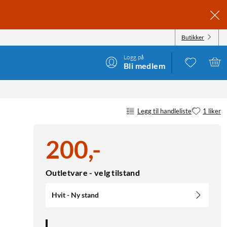
Butikker
Logg på
Bli medlem
Legg til handleliste
1 liker
200
,
-
Outletvare - velg tilstand
Hvit - Ny stand