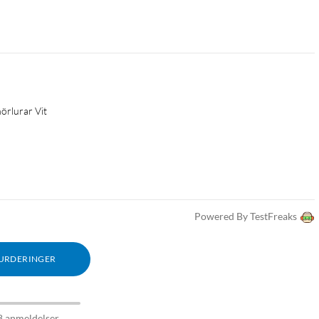
hörlurar Vit
Powered By TestFreaks
VURDERINGER
8 anmeldelser