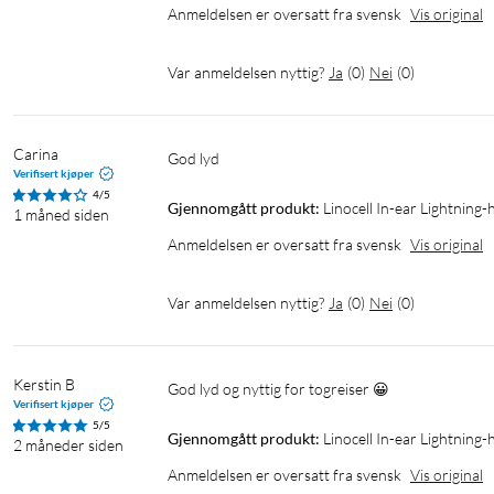
Anmeldelsen er oversatt fra svensk
Vis original
Var anmeldelsen nyttig?
Ja
(
0
)
Nei
(
0
)
Carina
God lyd
Verifisert kjøper
4/5
Gjennomgått produkt:
Linocell In-ear Lightning-
1 måned siden
Anmeldelsen er oversatt fra svensk
Vis original
Var anmeldelsen nyttig?
Ja
(
0
)
Nei
(
0
)
Kerstin B
God lyd og nyttig for togreiser 😀
Verifisert kjøper
5/5
Gjennomgått produkt:
Linocell In-ear Lightning-
2 måneder siden
Anmeldelsen er oversatt fra svensk
Vis original