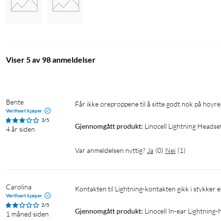
Viser 5 av 98 anmeldelser
Bente
Får ikke øreproppene til å sitte godt nok på høyre
Verifisert kjøper
3/5
Gjennomgått produkt:
Linocell Lightning Headset
4 år siden
Var anmeldelsen nyttig?
Ja
(
0
)
Nei
(
1
)
Carolina
Kontakten til Lightning-kontakten gikk i stykker e
Verifisert kjøper
2/5
Gjennomgått produkt:
Linocell In-ear Lightning-
1 måned siden