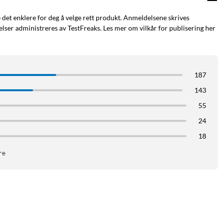
e det enklere for deg å velge rett produkt. Anmeldelsene skrives
ser administreres av TestFreaks. Les mer om vilkår for publisering her
187
143
55
24
18
re