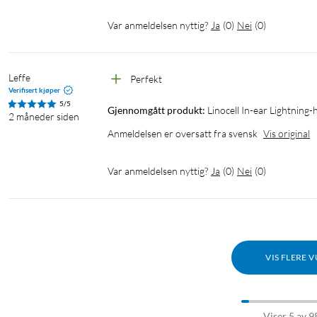
Var anmeldelsen nyttig?
Ja
(
0
)
Nei
(
0
)
Leffe
Perfekt
Verifisert kjøper
5/5
Gjennomgått produkt:
Linocell In-ear Lightning-
2 måneder siden
Anmeldelsen er oversatt fra svensk
Vis original
Var anmeldelsen nyttig?
Ja
(
0
)
Nei
(
0
)
VIS FLERE 
Viser 5 av 9