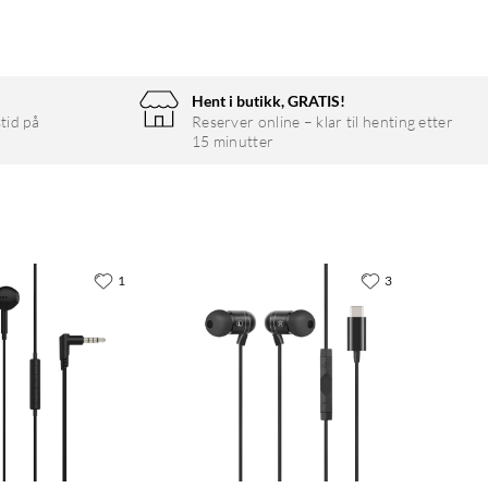
Hent i butikk, GRATIS!
tid på
Reserver online – klar til henting etter
15 minutter
1
3