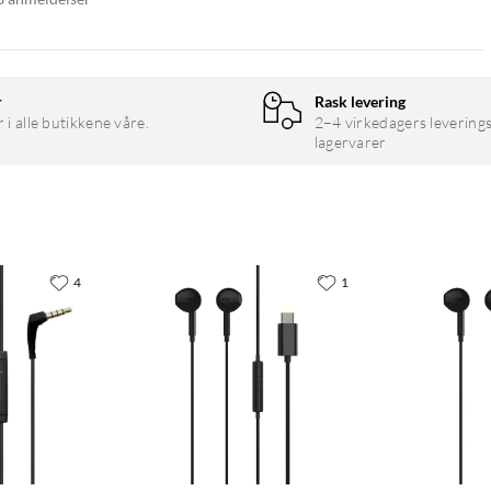
r
Rask levering
r i alle butikkene våre.
2–4 virkedagers leverings
lagervarer
4
1