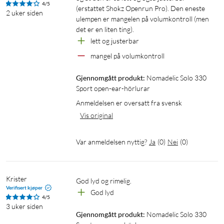
4/5
(erstattet Shokz Openrun Pro). Den eneste 
2 uker siden
Type hodetelefon: open-ear
ulempen er mangelen på volumkontroll (men 
Vekt: 15,8 g
det er en liten ting).
IP-klasse: IPX4
lett og justerbar
Mål: 121 x 108 mm
mangel på volumkontroll
Driftstemperatur: 0 °C til 50 °C
Gjennomgått produkt:
Nomadelic Solo 330 
Trådløs tilkobling
Sport open-ear-hörlurar
Bluetooth-versjon: 6.0 (10 m rekkevidde)
Anmeldelsen er oversatt fra svensk
Bluetooth-frekvens: 2402–2480 MHz
Vis original
Bluetooth-sendeeffekt: opptil 20 mW
Var anmeldelsen nyttig?
Ja
(
0
)
Nei
(
0
)
Lyd
Impedans: 24 Ω
Følsomhet: 100 ±3 dB
Krister
God lyd og rimelig.
Verifisert kjøper
Dynamisk frekvensområde: 20 Hz til 20 kHz
God lyd
4/5
3 uker siden
Batteritid og lading
Gjennomgått produkt:
Nomadelic Solo 330 