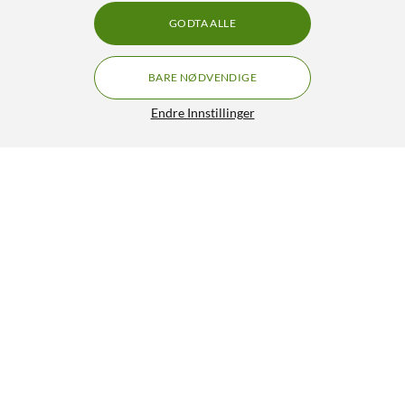
GODTA ALLE
BARE NØDVENDIGE
Endre Innstillinger
Nomadelic Solo 330 Sport open-ear-hodetelefoner
400,-
4.5/5
HENT