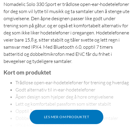
Nomadelic Solo 330 Sport er trådløse open-ear-hodetelefoner
for deg som vil lytte til musikk og ta samtaler uten å stenge ute
omgivelsene. Den åpne designen passer like godt under
trening som på gåtur, og er også et komfortabelt alternativ for
deg som ikke liker hodetelefoner i øregangen. Hodetelefonene
veier bare 15,8 g, sitter stabilt og tåler svette og lett regn i
samsvar med IPX4. Med Bluetooth 6.0, opptil 7 timers
batteritid og dobbeltmikrofon med ENC får du frihet i
bevegelser og tydeligere samtaler.
Kort om produktet
Trådløse open-ear-hodetelefoner for trening og hverdag
Godt alternativ til in-ear-hodetelefoner
Åpen design som hjelper deg å høre omgivelsene
Lett og komfortabel passform som sitter stabilt
Opptil 7 timers batteritid ved 50 % volum
LES MER OM PRODUKTET
Dobbeltmikrofon med ENC for tydeligere samtaler
IPX4-klasse – tåler svette og lett regn