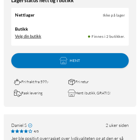
Lagerstatus nett og i butikk
Nettlager
Ikke på lager
Butikk
Velg din butikk
Finnes i 2 butikker.
HENT
Fri frakt fra 599,-
Fri retur
Rask levering
Hent i butikk, GRATIS!
Daniel S
2 uker siden
4/5
Jeg ble positivt overrasket over lydkvaliteten og at den er så