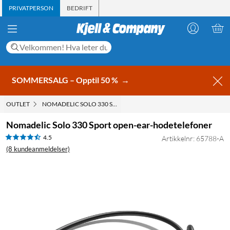
PRIVATPERSON
BEDRIFT
SOMMERSALG – Opptil 50 %
→
OUTLET
NOMADELIC SOLO 330 SPORT OPEN-EAR-HODETELEFONER
Nomadelic Solo 330 Sport open-ear-hodetelefoner
4.5
Artikkelnr: 65788-A
(8 kundeanmeldelser)