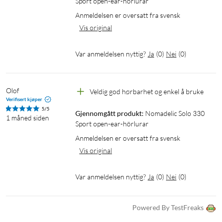
Sport open-ear-hörlurar
Batterikapasitet: 50 mAh
Anmeldelsen er oversatt fra svensk
Batteritid, trådløs lytting: opptil 7 t (ved 50 % volum)
Vis original
Strømtilførsel: 5 V DC, 50 mA (lader selges separat)
Ladeport: USB-C
Støtte for trådløs lading: nei
Var anmeldelsen nyttig?
Ja
(
0
)
Nei
(
0
)
Ladetid (fra tomt): ca. 2 t
Ladestrøm: DC 5 V / 0,05 A (0,1–0,5 W)
Olof
Veldig god hørbarhet og enkel å bruke
Verifisert kjøper
I pakken
5/5
Gjennomgått produkt:
Nomadelic Solo 330 
1 x trådløse open-ear-hodetelefoner
1 måned siden
Sport open-ear-hörlurar
1 x USB-A- til USB-C-ladekabel (0,3 m)
Anmeldelsen er oversatt fra svensk
Hurtigstartveiledning
Vis original
Var anmeldelsen nyttig?
Ja
(
0
)
Nei
(
0
)
Powered By TestFreaks