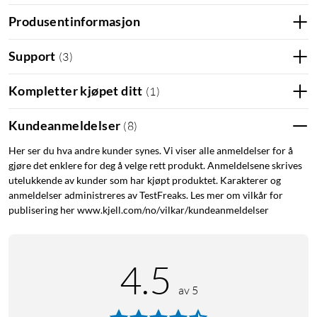
Open-ear-hodetelefoner som holder deg
Produsentinformasjon
oppmerksom
Nomadelic Solo 330 Sport er utviklet for deg som vil kunne
Support
(
3
)
lytte til musikk, podkaster og samtaler uten å stenge ute
omverdenen. Den åpne designen gjør at du fortsatt kan
Kompletter kjøpet ditt
(
1
)
oppfatte lyder rundt deg, noe som passer godt ved løping,
gåturer, trening på treningssenter og andre aktiviteter der det
Kundeanmeldelser
(
8
)
er en fordel å beholde oversikten over omgivelsene.
Her ser du hva andre kunder synes. Vi viser alle anmeldelser for å
gjøre det enklere for deg å velge rett produkt. Anmeldelsene skrives
Komfortabel passform for trening og bevegelse
utelukkende av kunder som har kjøpt produktet. Karakterer og
anmeldelser administreres av TestFreaks. Les mer om vilkår for
Den lette konstruksjonen og den sportstilpassede designen
publisering her www.kjell.com/no/vilkar/kundeanmeldelser
gjør at hodetelefonene sitter komfortabelt også under lengre
økter. Solo 330 Sport er laget for å sitte stabilt når du beveger
deg, enten du trener på treningssenteret, løper utendørs eller
4.5
er på vei gjennom byen. Den smidige nakkebøylen bidrar til en
sikker og fleksibel passform. Den åpne passformen gjør
av 5
hodetelefonene til et komfortabelt alternativ for deg som ikke