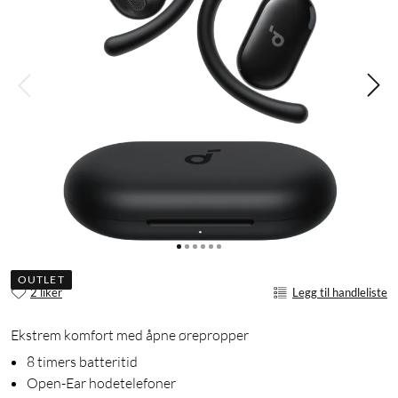
OUTLET
2 liker
Legg til handleliste
Ekstrem komfort med åpne ørepropper
8 timers batteritid
Open-Ear hodetelefoner