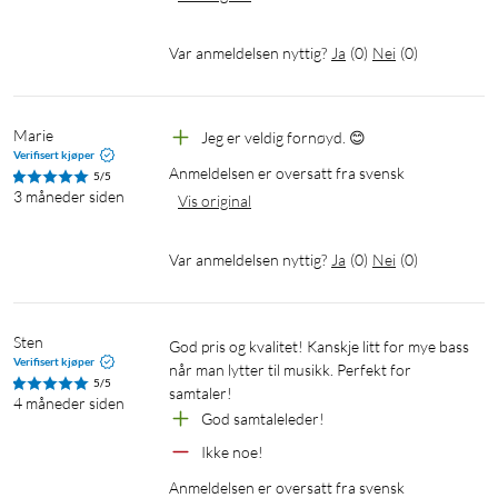
Var anmeldelsen nyttig?
Ja
(
0
)
Nei
(
0
)
Marie
Jeg er veldig fornøyd. 😊
Verifisert kjøper
Anmeldelsen er oversatt fra svensk
5/5
3 måneder siden
Vis original
Var anmeldelsen nyttig?
Ja
(
0
)
Nei
(
0
)
Sten
God pris og kvalitet! Kanskje litt for mye bass 
Verifisert kjøper
når man lytter til musikk. Perfekt for 
5/5
samtaler!
4 måneder siden
God samtaleleder!
Ikke noe!
Anmeldelsen er oversatt fra svensk