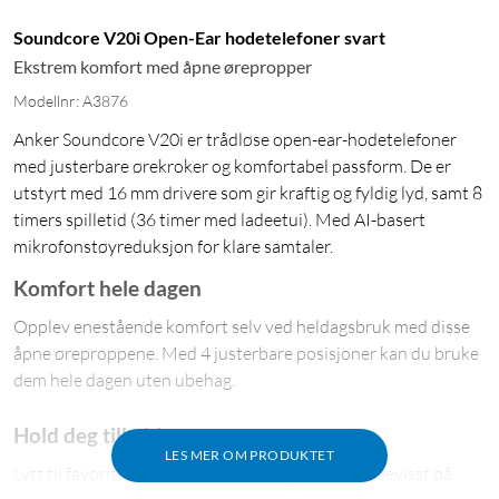
Soundcore V20i Open-Ear hodetelefoner svart
Ekstrem komfort med åpne ørepropper
Modellnr: A3876
Anker Soundcore V20i er trådløse open-ear-hodetelefoner
med justerbare ørekroker og komfortabel passform. De er
utstyrt med 16 mm drivere som gir kraftig og fyldig lyd, samt 8
timers spilletid (36 timer med ladeetui). Med AI-basert
mikrofonstøyreduksjon for klare samtaler.
Komfort hele dagen
Opplev enestående komfort selv ved heldagsbruk med disse
åpne øreproppene. Med 4 justerbare posisjoner kan du bruke
dem hele dagen uten ubehag.
Hold deg tilkoblet
LES MER OM PRODUKTET
Lytt til favorittmusikken din samtidig som du er bevisst på