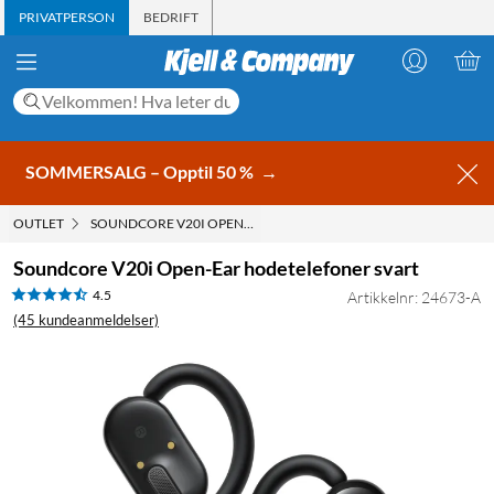
PRIVATPERSON
BEDRIFT
SOMMERSALG – Opptil 50 %
→
OUTLET
SOUNDCORE V20I OPEN-EAR HODETELEFONER SVART
Soundcore V20i Open-Ear hodetelefoner svart
4.5
Artikkelnr: 24673-A
(45 kundeanmeldelser)