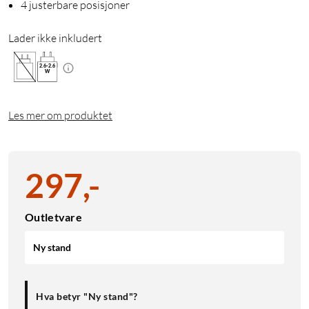
4 justerbare posisjoner
Lader ikke inkludert
2.6
-
2.6
W
Les mer om produktet
297
,
-
Outletvare
Ny stand
Hva betyr "Ny stand"?