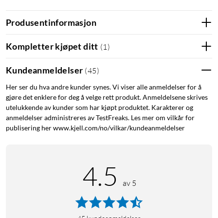
omgivelsene. V20i holder deg i kontakt med verden rundt deg
– enten du er i byen eller ute i naturen.
Produsentinformasjon
Kraftig lyd
Kompletter kjøpet ditt
(
1
)
Fordyp deg i dyp bass drevet av 16 mm elementer med
titanbelagte domer og Soundcores egen BassUp-teknologi.
Kundeanmeldelser
(
45
)
Her ser du hva andre kunder synes. Vi viser alle anmeldelser for å
God spilletid
gjøre det enklere for deg å velge rett produkt. Anmeldelsene skrives
Lad med USB-C og nyt 8 timers spilletid på en lading – eller
utelukkende av kunder som har kjøpt produktet. Karakterer og
opptil 36 timer med ladeetuiet.
anmeldelser administreres av TestFreaks. Les mer om vilkår for
publisering her www.kjell.com/no/vilkar/kundeanmeldelser
Klare samtaler
Fire mikrofoner med AI-teknologi filtrerer bort
4.5
bakgrunnsstøy, slik at du høres tydelig uansett hvor du er.
av 5
Din stil
Tilpassbare LED-lys og lydprofiler.