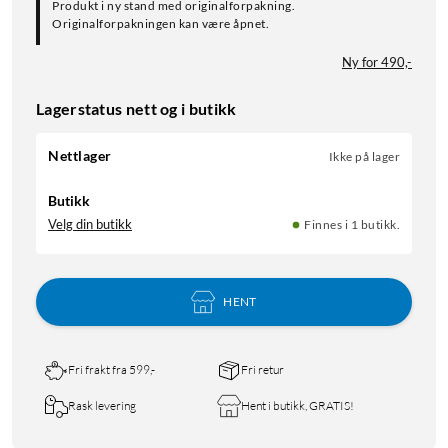
Produkt i ny stand med originalforpakning.
Originalforpakningen kan være åpnet.
Ny for 490,-
Lagerstatus nett og i butikk
Nettlager
Ikke på lager
Butikk
Velg din butikk
Finnes i 1 butikk.
HENT
Fri frakt fra 599,-
Fri retur
Rask levering
Hent i butikk, GRATIS!