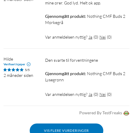
11 timers spilletid med ANC av
mine ører. God lyd. Helt ok app. 
6,5 timers spilletid med ANC på
10 minutters lading gir 3 timers spilletid
Gjennomgått produkt:
Nothing CMF Buds 2 
Mørkegrå
Ørestykker + ladeetui
:
43 timers spilletid med ANC av
Var anmeldelsen nyttig?
Ja
(
0
)
Nei
(
0
)
26 timers spilletid med ANC på
10 minutters lading gir 7 timers spilletid med ANC av
Hilde
Den svarte til forventningene 
I pakken
Verifisert kjøper
5/5
Gjennomgått produkt:
Nothing CMF Buds 2 
CMF Buds 2 by Nothing
2 måneder siden
Lysegrønn
Ekstra ørepropper i størrelse S og L (størrelse M er montert på
CMF Buds 2)
Var anmeldelsen nyttig?
Ja
(
0
)
Nei
(
0
)
Ladeetui
Garanti
Manual
Powered By TestFreaks
OBS! Ladekabel og lader er ikke inkludert.
VIS FLERE VURDERINGER