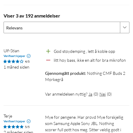
timers lytting – perfekt når du er på farten. Lades med en USB-
C-kabel (ikke inkludert).
Viser 3 av 192 anmeldelser
Spesifikasjoner
Relevans
48 dB aktiv støydemping med Transparency Mode
6 HD-mikrofoner med Clear Voice Technology
Bluetooth 5.3
Ulf-Stian
God støydemping , lett å koble opp
Google Fast Pair og Microsoft Swift Pair
Verifisert kjøper
litt høy bass, ikke en alt for bra mikrofon
To Bluetooth-parkoblinger
4/5
1 måned siden
IP55-klassifisert
Gjennomgått produkt:
Nothing CMF Buds 2 
Kompatibilitet: Android 5.1 og nyere og iOS 13 og nyere
Mørkegrå
Mål, ørestykke: 33,1 x 20,2 x 23,8 mm
Mål, ladeetui: 53,4 x 53,4 x 23 mm
Var anmeldelsen nyttig?
Ja
(
0
)
Nei
(
0
)
Vekt, ørestykke: 4,9 g
Vekt, ladeetui: 46 g
Terje
Mye for pengene. Har prøvd Mye forskjellig 
Spilletid:
Verifisert kjøper
som Samsung Apple Sony JBL. Nothing 
Bare ørestykker
:
5/5
scorer full pott hos meg. Sitter veldig godt i 
2 måneder siden