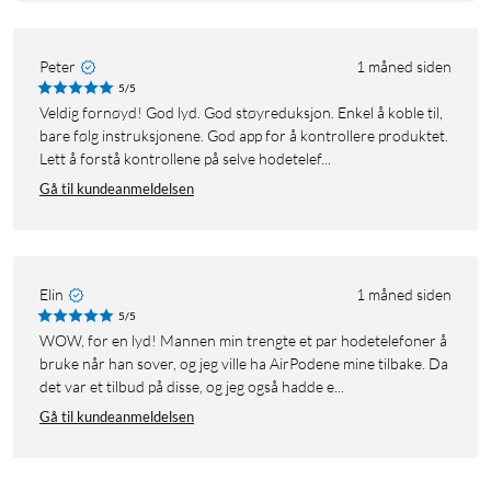
Peter
1 måned siden
5/5
Veldig fornøyd! God lyd. God støyreduksjon. Enkel å koble til,
bare følg instruksjonene. God app for å kontrollere produktet.
Lett å forstå kontrollene på selve hodetelef...
Gå til kundeanmeldelsen
Elin
1 måned siden
5/5
WOW, for en lyd! Mannen min trengte et par hodetelefoner å
bruke når han sover, og jeg ville ha AirPodene mine tilbake. Da
det var et tilbud på disse, og jeg også hadde e...
Gå til kundeanmeldelsen