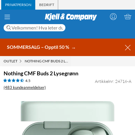
PRIVATPERSON
BEDRIFT
SOMMERSALG – Opptil 50 %
→
OUTLET
NOTHING CMF BUDS 2 LYSEGRØNN
Nothing CMF Buds 2 Lysegrønn
4.5
Artikkelnr: 24716-A
(483 kundeanmeldelser)