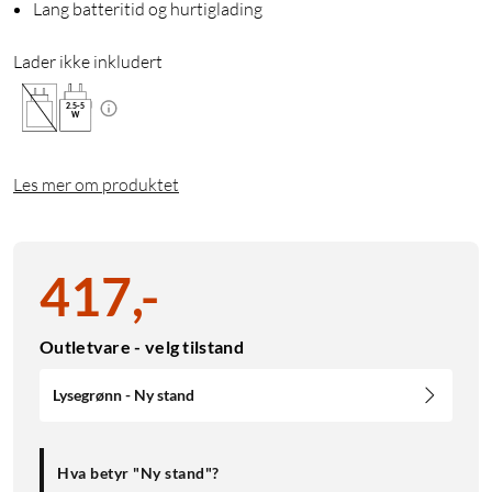
Lang batteritid og hurtiglading
Lader ikke inkludert
2.5
-
5
W
Les mer om produktet
417
,
-
Outletvare - velg tilstand
Lysegrønn - Ny stand
Hva betyr "Ny stand"?