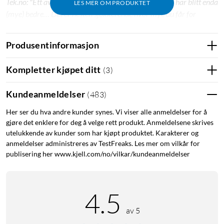
Tek.no: "Ett av markedets knallkjøp blant ørepropper har blitt enda
LES MER OM PRODUKTET
(mye) bedre… Det er nesten sjokkerende hvor mye du får for
pengene."
Produsentinformasjon
Oppsummering
Kompletter kjøpet ditt
(
3
)
Best i klassen på støydemping
Velg mellom støydemping eller å høre omgivelsene
Kundeanmeldelser
(
483
)
(Transparency Mode)
Her ser du hva andre kunder synes. Vi viser alle anmeldelser for å
11 timers batteritid + 32 timer med etuiet
gjøre det enklere for deg å velge rett produkt. Anmeldelsene skrives
Velg mellom 5 EQ-innstillinger
utelukkende av kunder som har kjøpt produktet. Karakterer og
LED for ladestatus
anmeldelser administreres av TestFreaks. Les mer om vilkår for
Finn hodetelefonene mine
publisering her www.kjell.com/no/vilkar/kundeanmeldelser
To Bluetooth-tilkoblinger
Identifisering av ørestykker
Google Fast Pair
4.5
Best-i-klassen-ANC
av 5
Opplev kraften i aktiv støydemping med dybde på 48 dB og