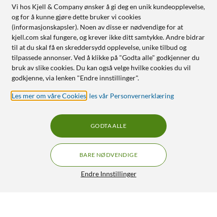
Vi hos Kjell & Company ønsker å gi deg en unik kundeopplevelse,
og for å kunne gjøre dette bruker vi cookies
(informasjonskapsler). Noen av disse er nødvendige for at
kjell.com skal fungere, og krever ikke ditt samtykke. Andre bidrar
til at du skal få en skreddersydd opplevelse, unike tilbud og
tilpassede annonser. Ved å klikke på "Godta alle" godkjenner du
bruk av slike cookies. Du kan også velge hvilke cookies du vil
godkjenne, via lenken "Endre innstillinger".
Les mer om våre Cookies
,
les vår Personvernerklæring
GODTA ALLE
BARE NØDVENDIGE
Endre Innstillinger
Nothing Ear (a) Svart
672,-
4.5/5