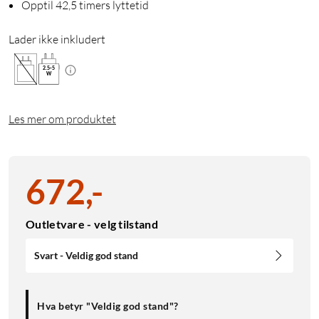
Opptil 42,5 timers lyttetid
Lader ikke inkludert
2.5
-
5
W
Les mer om produktet
672
,
-
Outletvare - velg tilstand
Svart - Veldig god stand
Hva betyr "Veldig god stand"?