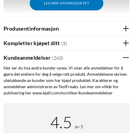
LES MER OM PRODUKTET
Produsentinformasjon
Utmerkelser
Kompletter kjøpet ditt
(
3
)
Tek.no: "Nothing Ear (a) både høres og ser bra ut – uten å koste
Kundeanmeldelser
(
260
)
skjorta."
Her ser du hva andre kunder synes. Vi viser alle anmeldelser for å
gjøre det enklere for deg å velge rett produkt. Anmeldelsene skrives
utelukkende av kunder som har kjøpt produktet. Karakterer og
Lytt nøye
anmeldelser administreres av TestFreaks. Les mer om vilkår for
publisering her www.kjell.com/no/vilkar/kundeanmeldelser
Ear (a) er utformet for alle musikkelskere som lytter hele
dagen. I ekte Nothing-ånd har Ear (a) utviklet den
transparente designen, men har også lagt til en ny dimensjon
via den flotte bobleformen. Passer perfekt i lomma.
4.5
av 5
Et skritt foran