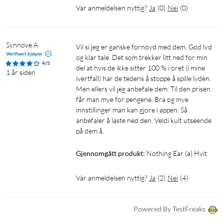
(a) leverer enda dypere basslyd siden kraften er doblet i
Var anmeldelsen nyttig?
Ja
(
0
)
Nei
(
0
)
forhold til Ear (2).
Algoritme for bassforsterking. Større dybde.
Synnøve A
Vil si jeg er ganske fornøyd med dem. God lyd 
Verifisert kjøper
og klar tale. Det som trekker litt ned for min 
Ear (a) forsterker de lave frekvensene i musikken i sanntid, og
4/5
del at hvis de ikke sitter 100 % i øret (i mine 
1 år siden
løfter frem de tunge basslydene slik at du kan høre alt i minste
ivertfall) har de tedens å stoppe å spille lyden. 
detalj.
Men ellers vil jeg anbefale dem. Til den prisen 
får man mye for pengene. Bra og mye 
Sertifisert for høyoppløst, trådløs lyd. Ren og
innstillinger man kan gjøre i appen. Så 
anbefaler å laste ned den. Veldi kult utseende 
kraftig.
på dem å.
Alle lyddetaljer bevares ettersom Ear (a) er sertifisert for
høyoppløst lyd via avspilling i opptil 990 Kbit/s og frekvenser
Gjennomgått produkt:
Nothing Ear (a) Hvit
opptil 24 bit / 96 Hz. Kompatible med lydkodingsteknologien
LDAC* for høyoppløst strømming via Bluetooth. Resultatet er
Var anmeldelsen nyttig?
Ja
(
2
)
Nei
(
4
)
en ren lydopplevelse. Nøyaktig slik artisten ville.
Powered By TestFreaks
*Krever enheter som har støtte for LDAC