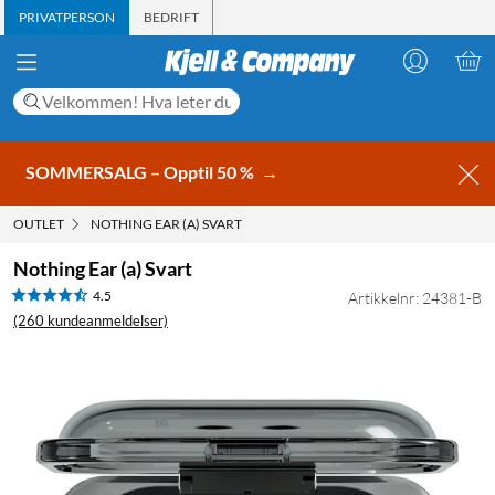
PRIVATPERSON
BEDRIFT
SOMMERSALG – Opptil 50 %
→
OUTLET
NOTHING EAR (A) SVART
Nothing Ear (a) Svart
4.5
Artikkelnr: 24381-B
(260 kundeanmeldelser)