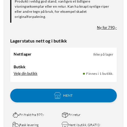
Produkt i veldig god stand, vanligvis et tidligere
visningseksemplar eller en retur. Kan ha knapt synlige riper
eller andre tegn på bruk, for eksempel skadet
originalforpakning.
Ny for 790,-
Lagerstatus nett og i butikk
Nettlager
Ikke på lager
Butikk
Velg din butikk
Finnes i 1 butikk.
HENT
Fri frakt fra 599,-
Fri retur
Rask levering
Hent i butikk, GRATIS!