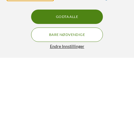
GODTA ALLE
BARE NØDVENDIGE
Endre Innstillinger
Linocell Trådløs høyttaler Svart
75,-
4/5
HENT