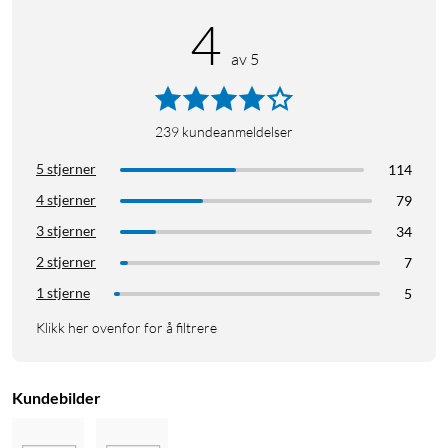
4
av 5
239
kundeanmeldelser
5 stjerner
114
4 stjerner
79
3 stjerner
34
2 stjerner
7
1 stjerne
5
Klikk her ovenfor for å filtrere
Kundebilder