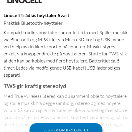
Linocell Trådløs høyttaler Svart
Praktisk Bluetooth-høyttaler
Kompakt trådløs høyttaler som er lett å ta med. Spiller musikk
via Bluetooth og MP3-filer via Micro-SD-kort og USB-minne
ved hjelp av dedikerte porter på enheten. Musikk styres
enkelt via knapper direkte på høyttaleren. Støtte for TWS, slik
at den kan parkobles med flere høyttalere. Batteritid: ca. 5
timer. Lades via medfølgende USB-kabel (USB-lader selges
separat).
TWS gir kraftig stereolyd
Med True Wireless Stereo kan du sammenkoble to høyttalere
og spille musikk fra begge samtidig, i stereo og med høyere
volum. Så kan du spre høyttalerne, øke volumet og få et større
lydbilde på festen. Høyttalerne tilknyttes hverandre, og når du
deretter spiller musikk fra enheten din, spilles lyden i begge
LES MER OM PRODUKTET
høyttalerne – perfekt synkronisert og med ekstra høy