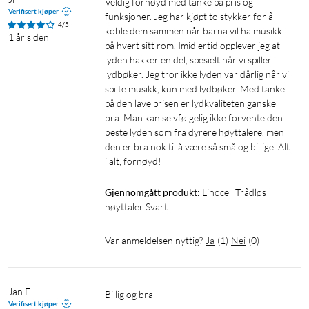
Veldig fornøyd med tanke på pris og 
Verifisert kjøper
funksjoner. Jeg har kjøpt to stykker for å 
4/5
koble dem sammen når barna vil ha musikk 
1 år siden
på hvert sitt rom. Imidlertid opplever jeg at 
lyden hakker en del, spesielt når vi spiller 
lydbøker. Jeg tror ikke lyden var dårlig når vi 
spilte musikk, kun med lydbøker. Med tanke 
på den lave prisen er lydkvaliteten ganske 
bra. Man kan selvfølgelig ikke forvente den 
beste lyden som fra dyrere høyttalere, men 
den er bra nok til å være så små og billige. Alt 
Gjennomgått produkt:
Linocell Trådløs 
høyttaler Svart
Var anmeldelsen nyttig?
Ja
(
1
)
Nei
(
0
)
Jan F
Billig og bra
Verifisert kjøper