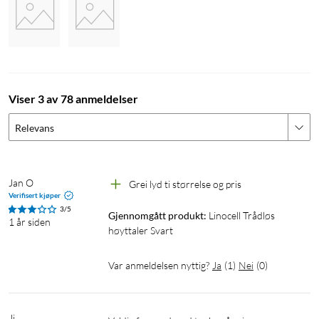
Viser 3 av 78 anmeldelser
Relevans
Jan O
Grei lyd ti størrelse og pris
Verifisert kjøper
3/5
Gjennomgått produkt:
Linocell Trådløs 
1 år siden
høyttaler Svart
Var anmeldelsen nyttig?
Ja
(
1
)
Nei
(
0
)
Ji