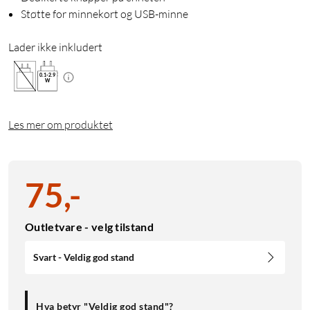
Støtte for minnekort og USB-minne
Lader ikke inkludert
0.1
-
2.9
W
Les mer om produktet
75
,
-
Outletvare - velg tilstand
Svart - Veldig god stand
Hva betyr "Veldig god stand"?