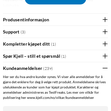
lydstyrke.
Spesifikasjoner
Produsentinformasjon
Effekt: 1,8 W
Support
(
3
)
Rekkevidde: ca. 10 m (Bluetooth 5.1)
Spilletid: ca. 5 t
Kompletter kjøpet ditt
(
1
)
Ladetid: 1,5 t
Mål: 70x70x60 mm
Spør Kjell – still et spørsmål
Leveres med USB-A- til USB-C-kabel (0,5 m)
(
1
)
Kundeanmeldelser
(
239
)
Her ser du hva andre kunder synes. Vi viser alle anmeldelser for å
gjøre det enklere for deg å velge rett produkt. Anmeldelsene skrives
utelukkende av kunder som har kjøpt produktet. Karakterer og
anmeldelser administreres av TestFreaks. Les mer om vilkår for
publisering her www.kjell.com/no/vilkar/kundeanmeldelser