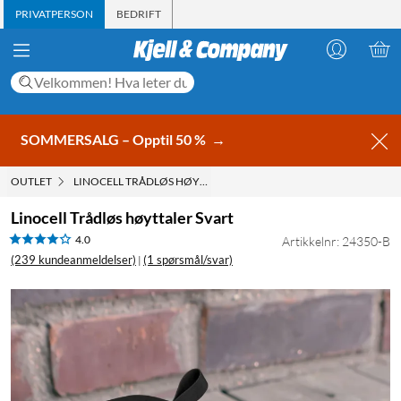
PRIVATPERSON
BEDRIFT
SOMMERSALG – Opptil 50 %
→
OUTLET
LINOCELL TRÅDLØS HØYTTALER SVART
Linocell Trådløs høyttaler Svart
4.0
Artikkelnr: 24350-B
(239 kundeanmeldelser)
(1 spørsmål/svar)
|