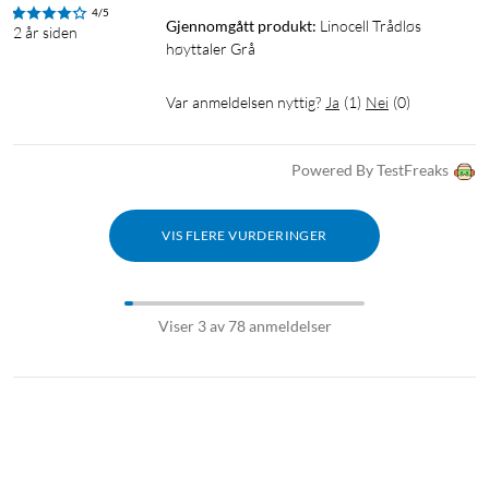
4/5
Gjennomgått produkt:
Linocell Trådløs 
2 år siden
høyttaler Grå
Var anmeldelsen nyttig?
Ja
(
1
)
Nei
(
0
)
Powered By TestFreaks
VIS FLERE VURDERINGER
Viser 3 av 78 anmeldelser