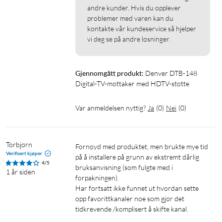
andre kunder. Hvis du opplever 
problemer med varen kan du 
kontakte vår kundeservice så hjelper 
vi deg se på andre løsninger.
Gjennomgått produkt:
Denver DTB-148 
Digital-TV-mottaker med HDTV-støtte
Var anmeldelsen nyttig?
Ja
(
0
)
Nei
(
0
)
Torbjørn
Fornøyd med produktet, men brukte mye tid 
Verifisert kjøper
på å installere på grunn av ekstremt dårlig 
4/5
bruksanvisning (som fulgte med i 
1 år siden
forpakningen).

Har fortsatt ikke funnet ut hvordan sette 
opp favorittkanaler noe som gjør det 
tidkrevende /komplisert å skifte kanal.