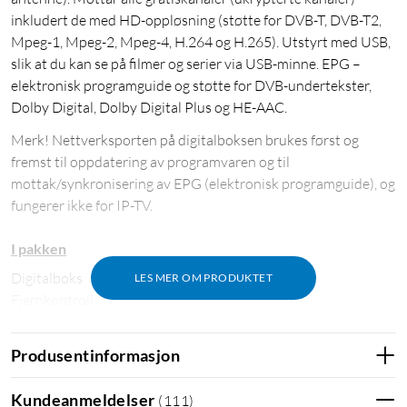
inkludert de med HD-oppløsning (støtte for DVB-T, DVB-T2,
Mpeg-1, Mpeg-2, Mpeg-4, H.264 og H.265). Utstyrt med USB,
slik at du kan se på filmer og serier via USB-minne. EPG –
elektronisk programguide og støtte for DVB-undertekster,
Dolby Digital, Dolby Digital Plus og HE-AAC.
Merk! Nettverksporten på digitalboksen brukes først og
fremst til oppdatering av programvaren og til
mottak/synkronisering av EPG (elektronisk programguide), og
fungerer ikke for IP-TV.
I pakken
Digitalboks
LES MER OM PRODUKTET
Fjernkontroll
Strømadapter
Produsentinformasjon
Kundeanmeldelser
(
111
)