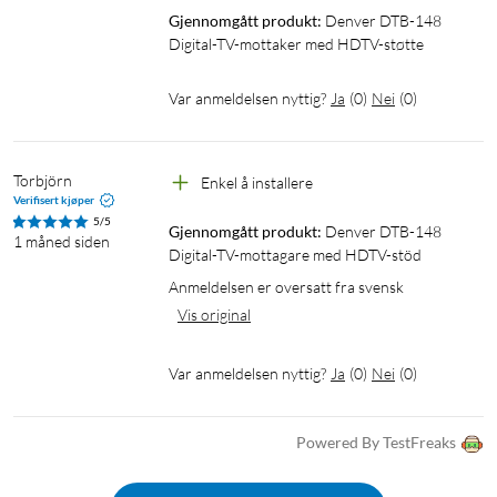
Gjennomgått produkt:
Denver DTB-148 
Digital-TV-mottaker med HDTV-støtte
Var anmeldelsen nyttig?
Ja
(
0
)
Nei
(
0
)
Torbjörn
Enkel å installere
Verifisert kjøper
5/5
Gjennomgått produkt:
Denver DTB-148 
1 måned siden
Digital-TV-mottagare med HDTV-stöd
Anmeldelsen er oversatt fra svensk
Vis original
Var anmeldelsen nyttig?
Ja
(
0
)
Nei
(
0
)
Powered By TestFreaks