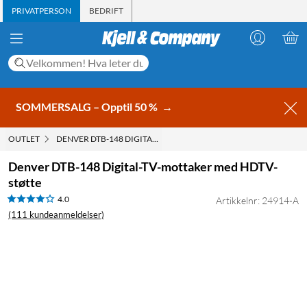
PRIVATPERSON
BEDRIFT
SOMMERSALG – Opptil 50 %
→
OUTLET
DENVER DTB-148 DIGITAL-TV-MOTTAKER MED HDTV-STØTTE
Denver DTB-148 Digital-TV-mottaker med HDTV-
støtte
4.0
Artikkelnr: 24914-A
(111 kundeanmeldelser)