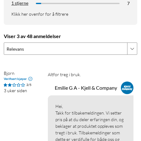
1 stjerne
7
Klikk her ovenfor for å filtrere
Viser 3 av 48 anmeldelser
Relevans
Bjørn 
Altfor treg i bruk.  
Verifisert kjøper
2/5
Emilie G A - Kjell & Company
3 uker siden
Hei,

Takk for tilbakemeldingen. Vi setter 
pris på at du deler erfaringen din, og 
beklager at produktet oppleves som 
tregt i bruk. Tilbakemeldinger som 
dette er verdifulle for både oss og 