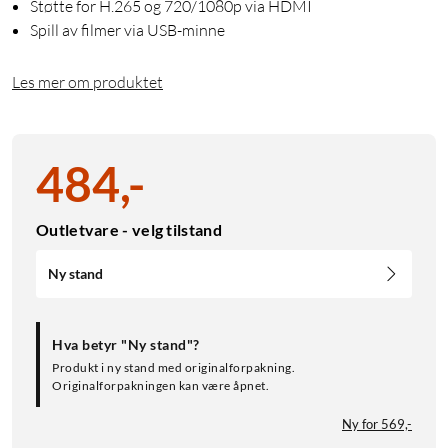
Støtte for H.265 og 720/1080p via HDMI
Spill av filmer via USB-minne
Les mer om produktet
484
,
-
Outletvare - velg tilstand
Ny stand
Hva betyr "Ny stand"?
Produkt i ny stand med originalforpakning.
Originalforpakningen kan være åpnet.
Ny for 569,-