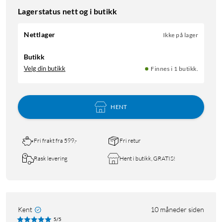
Lagerstatus nett og i butikk
Nettlager
Ikke på lager
Butikk
Velg din butikk
Finnes i 1 butikk.
HENT
Fri frakt fra 599,-
Fri retur
Rask levering
Hent i butikk, GRATIS!
Kent
10 måneder siden
5/5