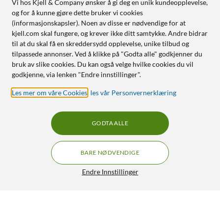
Vi hos Kjell & Company ønsker å gi deg en unik kundeopplevelse,
og for å kunne gjøre dette bruker vi cookies
(informasjonskapsler). Noen av disse er nødvendige for at
kjell.com skal fungere, og krever ikke ditt samtykke. Andre bidrar
til at du skal få en skreddersydd opplevelse, unike tilbud og
tilpassede annonser. Ved å klikke på "Godta alle" godkjenner du
bruk av slike cookies. Du kan også velge hvilke cookies du vil
godkjenne, via lenken "Endre innstillinger".
Les mer om våre Cookies
,
les vår Personvernerklæring
GODTA ALLE
BARE NØDVENDIGE
Endre Innstillinger
Denver DTB-148 Digital-TV-mottaker med HDTV-støtte
484,-
4/5