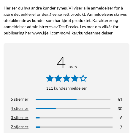
Her ser du hva andre kunder synes. Vi viser alle anmeldelser for å
gjøre det enklere for deg å velge rett produkt. Anmeldelsene skrives
utelukkende av kunder som har kjøpt produktet. Karakterer og
anmeldelser administreres av TestFreaks. Les mer om vilkår for
publisering her www.kjell.com/no/vilkar/kundeanmeldelser
4
av 5
111
kundeanmeldelser
5 stjerner
61
4 stjerner
30
3 stjerner
6
2 stjerner
7