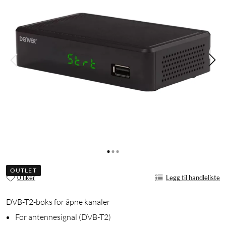
OUTLET
0 liker
Legg til handleliste
DVB-T2-boks for åpne kanaler
For antennesignal (DVB-T2)