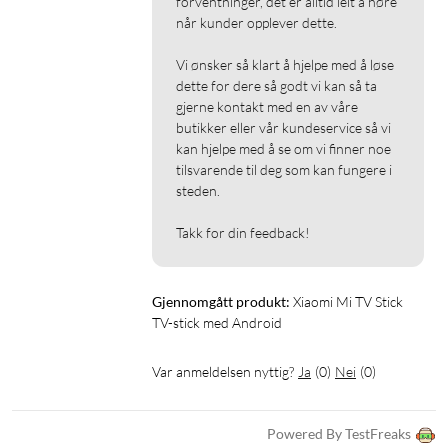
forventninger, det er alltid leit å høre 
når kunder opplever dette.

Vi ønsker så klart å hjelpe med å løse 
dette for dere så godt vi kan så ta 
gjerne kontakt med en av våre 
butikker eller vår kundeservice så vi 
kan hjelpe med å se om vi finner noe 
tilsvarende til deg som kan fungere i 
steden.

Takk for din feedback!
Gjennomgått produkt:
Xiaomi Mi TV Stick 
TV-stick med Android
Var anmeldelsen nyttig?
Ja
(
0
)
Nei
(
0
)
Powered By TestFreaks