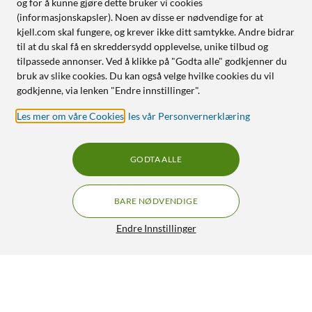
og for å kunne gjøre dette bruker vi cookies
(informasjonskapsler). Noen av disse er nødvendige for at
kjell.com skal fungere, og krever ikke ditt samtykke. Andre bidrar
til at du skal få en skreddersydd opplevelse, unike tilbud og
tilpassede annonser. Ved å klikke på "Godta alle" godkjenner du
bruk av slike cookies. Du kan også velge hvilke cookies du vil
godkjenne, via lenken "Endre innstillinger".
Les mer om våre Cookies
,
les vår Personvernerklæring
GODTA ALLE
BARE NØDVENDIGE
Endre Innstillinger
Xiaomi Mi TV Stick TV-stick med Android TV
540,-
3.5/5
HENT