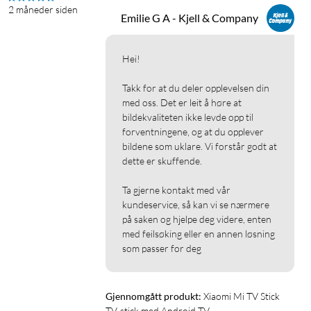
2 måneder siden
Emilie G A - Kjell & Company
Hei!

Takk for at du deler opplevelsen din 
med oss. Det er leit å høre at 
bildekvaliteten ikke levde opp til 
forventningene, og at du opplever 
bildene som uklare. Vi forstår godt at 
dette er skuffende.

Ta gjerne kontakt med vår 
kundeservice, så kan vi se nærmere 
på saken og hjelpe deg videre, enten 
med feilsøking eller en annen løsning 
som passer for deg 
Gjennomgått produkt:
Xiaomi Mi TV Stick 
TV-stick med Android TV