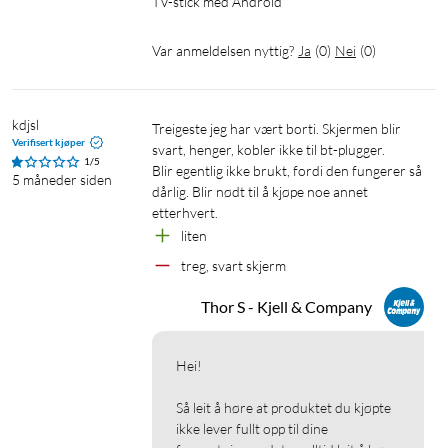
TV-stick med Android
Var anmeldelsen nyttig?
Ja
(
0
)
Nei
(
0
)
kdjsl
Treigeste jeg har vært borti. Skjermen blir 
Verifisert kjøper
svart, henger, kobler ikke til bt-plugger.

1/5
Blir egentlig ikke brukt, fordi den fungerer så 
5 måneder siden
dårlig. Blir nødt til å kjøpe noe annet 
etterhvert.
liten
treg, svart skjerm
Thor S - Kjell & Company
Hei!

Så leit å høre at produktet du kjøpte 
ikke lever fullt opp til dine 