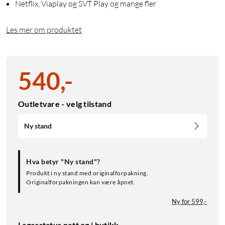
Netflix, Viaplay og SVT Play og mange fler
Les mer om produktet
540
,
-
Outletvare - velg tilstand
Ny stand
Hva betyr "Ny stand"?
Produkt i ny stand med originalforpakning.
Originalforpakningen kan være åpnet.
Ny for 599,-
Lagerstatus nett og i butikk