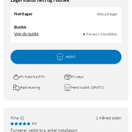
Nettlager
Ikke på lager
Butikk
Velg din butikk
Finnes i 3 butikker.
HENT
Fri frakt fra 599,-
Fri retur
Rask levering
Hent i butikk, GRATIS!
Kina
1 måned siden
5/5
Fungerer veldig bra, enkel installasjon