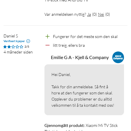
Var anmeldelsen nyttig?
Ja
(
0
)
Nei
(
0
)
Daniel S
Fungerer for det meste som den skal
Verifisert kjøper
litt treig, ellers bra
2/5
4 måneder siden
Emilie G A - Kjell & Company
Hei Daniel,

Takk for din anmeldelse. Så fint å 
høre at den fungerer som den skal. 
Opplever du problemer er du alltid 
velkommen til å ta kontakt med oss!
Gjennomgått produkt:
Xiaomi Mi TV Stick 