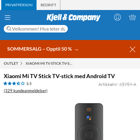
PRIVATPERSON
BEDRIFT
SOMMERSALG – Opptil 50 %
→
OUTLET
XIAOMI MI TV STICK TV-STICK MED ANDROID TV
Xiaomi Mi TV Stick TV-stick med Android TV
3.5
Artikkelnr: 65959-A
(329 kundeanmeldelser)