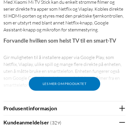
Med Xiaomi Mi TV Stick kan du enkelt strømme filmer og
serier direkte fra apper som Netflix og Viaplay. Kobles direkte
til HDMI-porten og styres med den praktiske fjernkontrollen,
som er utstyrt med blant annet Netflix-knapp, Google
Assistant-knapp og mikrofon for stemmestyring.
Forvandle hvilken som helst TV til en smart-TV
Gir muligheten til å installere apper via Google Play, som
Netflix, Viaplay, ulike spill og mange flere direkte på enheten,
uten å måtte bruke en smarttelefon. Enheten fungerer også
som Google Cast, slik at du kan sende bilder og filmer fra en
LES MER OM PRODUKTET
smarttelefon eller datamaskin.
Takket være innebygd mikrofon i fjernkontrollen kan du
snakke til enheten på norsk,
Produsentinformasjon
noe som gjør det enklere ved for eksempel videosøk. Full
støtte for Full HD opptil 60 FPS samt DTS og Dolby Digital
Kundeanmeldelser
(
329
)
Plus.