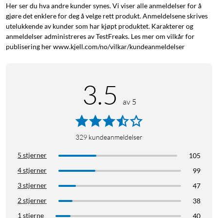
Her ser du hva andre kunder synes. Vi viser alle anmeldelser for å
gjøre det enklere for deg å velge rett produkt. Anmeldelsene skrives
Utstyrt med Bluetooth 4.2 for enkel installasjon via mobilen.
utelukkende av kunder som har kjøpt produktet. Karakterer og
Kobles til det lokale nettverket via wifi (2,4 GHz eller 5 GHz).
anmeldelser administreres av TestFreaks. Les mer om vilkår for
Intern lagring for apper og media på 8 GB.
publisering her www.kjell.com/no/vilkar/kundeanmeldelser
Leveres med Micro-USB-kabel, strømadapter, HDMI-
forlengelseskabel samt fjernkontroll
3.5
(2x AAA-batterier selges separat).
av 5
Mål: 92x30x15 mm.
329
kundeanmeldelser
5 stjerner
105
4 stjerner
99
3 stjerner
47
2 stjerner
38
1 stjerne
40