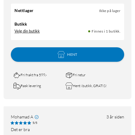
Nettlager
Ikke på lager
Butikk
Velg din butikk
Finnes i 1 butikk.
HENT
Fri frakt fra 599,-
Fri retur
Rask levering
Hent i butikk, GRATIS!
Mohamad A
3 år siden
5/5
det er bra