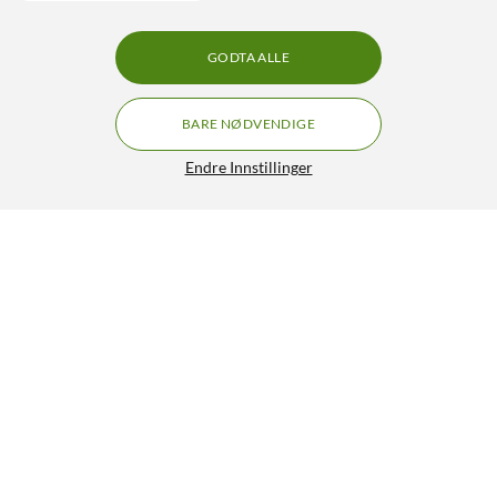
GODTA ALLE
BARE NØDVENDIGE
Endre Innstillinger
Linocell Lightning til 3,5 mm-kabel 1 m Hvit
173,-
4.5/5
HENT