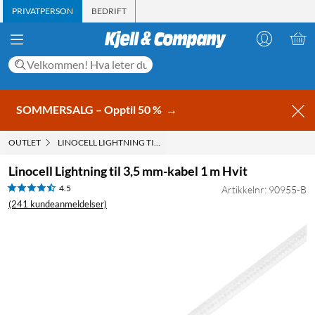
PRIVATPERSON
BEDRIFT
SOMMERSALG – Opptil 50 %
→
OUTLET
LINOCELL LIGHTNING TIL 3,5 MM-KABEL 1 M HVIT
Linocell Lightning til 3,5 mm-kabel 1 m Hvit
4.5
Artikkelnr: 90955-B
(241 kundeanmeldelser)