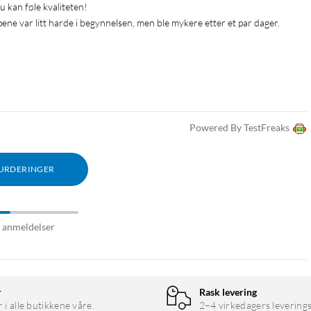
u kan føle kvaliteten!
ne var litt harde i begynnelsen, men ble mykere etter et par dager.
Powered By TestFreaks
VURDERINGER
9 anmeldelser
r
Rask levering
r i alle butikkene våre.
2–4 virkedagers leverings