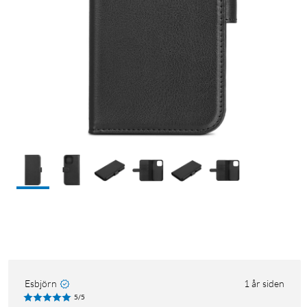
Esbjörn
1 år siden
5/5