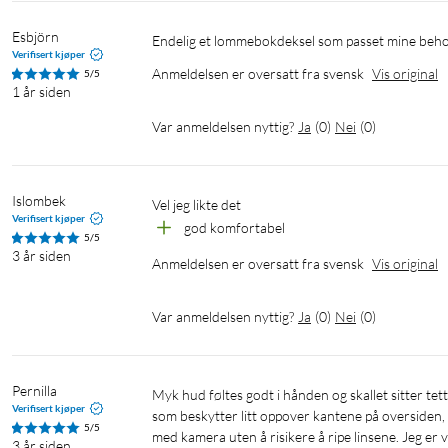
Esbjörn
Endelig et lommebokdeksel som passet mine beho
Verifisert kjøper
Anmeldelsen er oversatt fra svensk
Vis original
5/5
1 år siden
Var anmeldelsen nyttig?
Ja
(
0
)
Nei
(
0
)
Islombek
vel jeg likte det
Verifisert kjøper
god komfortabel
5/5
3 år siden
Anmeldelsen er oversatt fra svensk
Vis original
Var anmeldelsen nyttig?
Ja
(
0
)
Nei
(
0
)
Pernilla
Myk hud føltes godt i hånden og skallet sitter tett og er tynt lett å ta ut og sette telefonen i men fortsatt en fleksibel plast 
Verifisert kjøper
som beskytter litt oppover kantene på oversiden,
5/5
med kamera uten å risikere å ripe linsene. Jeg er
3 år siden