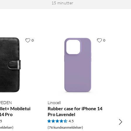
15 minutter
0
0
SWEDEN
Linocell
let+ Mobiletui
Rubber case for iPhone 14
14 Pro
Pro Lavendel
.5
4.5
ldelser)
(76 kundeanmeldelser)