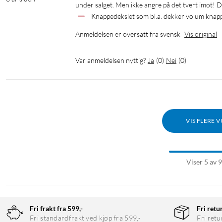
under salget. Men ikke angre på det tvert imot! D
Knappedekslet som bl.a. dekker volum knappe
Anmeldelsen er oversatt fra svensk
Vis original
Var anmeldelsen nyttig?
Ja
(
0
)
Nei
(
0
)
VIS FLERE 
Viser 5 av 
Fri frakt fra 599,-
Fri retu
Fri standardfrakt ved kjøp fra 599,-
Fri retu