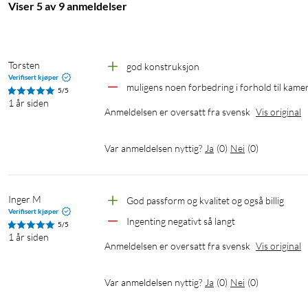
Viser 5 av 9 anmeldelser
Torsten
god konstruksjon
Verifisert kjøper
muligens noen forbedring i forhold til kame
5/5
1 år siden
Anmeldelsen er oversatt fra svensk
Vis original
Var anmeldelsen nyttig?
Ja
(
0
)
Nei
(
0
)
Inger M
God passform og kvalitet og også billig
Verifisert kjøper
Ingenting negativt så langt
5/5
1 år siden
Anmeldelsen er oversatt fra svensk
Vis original
Var anmeldelsen nyttig?
Ja
(
0
)
Nei
(
0
)