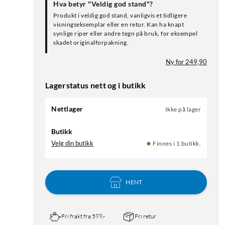
Hva betyr "Veldig god stand"?
Produkt i veldig god stand, vanligvis et tidligere
visningseksemplar eller en retur. Kan ha knapt
synlige riper eller andre tegn på bruk, for eksempel
skadet originalforpakning.
Ny for 249,90
Lagerstatus nett og i butikk
Nettlager
Ikke på lager
Butikk
Velg din butikk
Finnes i 1 butikk.
HENT
Fri frakt fra 599,-
Fri retur