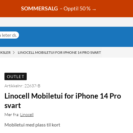
SOMMERSALG
– Opptil 50 % →
EKSLER
LINOCELL MOBILETUI FOR IPHONE 14 PRO SVART
OUTLET
Artikkelnr: 22637-B
Linocell Mobiletui for iPhone 14 Pro
svart
Mer fra:
Linocell
Mobiletui med plass til kort