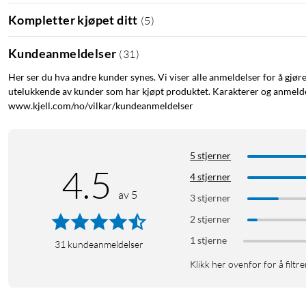
Kompletter kjøpet ditt
(
5
)
Kundeanmeldelser
(
31
)
Her ser du hva andre kunder synes. Vi viser alle anmeldelser for å gjør
utelukkende av kunder som har kjøpt produktet. Karakterer og anmeldel
www.kjell.com/no/vilkar/kundeanmeldelser
5 stjerner
4.5
4 stjerner
av 5
3 stjerner
2 stjerner
1 stjerne
31
kundeanmeldelser
Klikk her ovenfor for å filtre