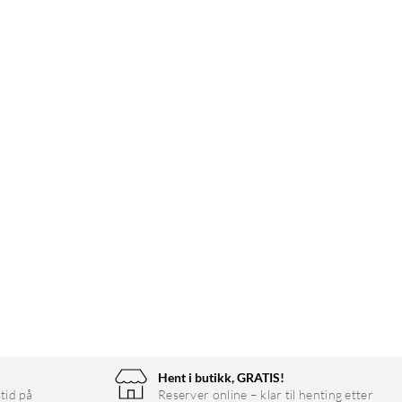
Hent i butikk, GRATIS!
tid på
Reserver online – klar til henting etter