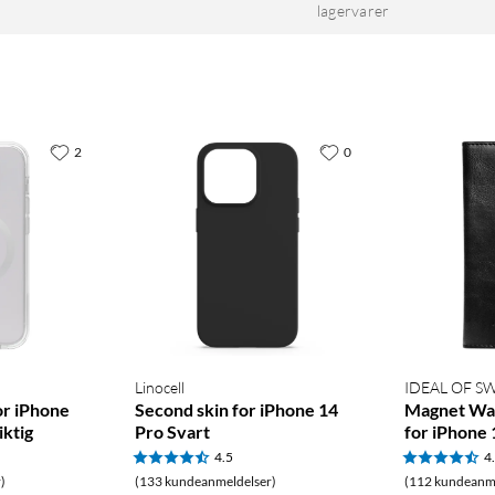
lagervarer
2
0
Linocell
IDEAL OF 
or iPhone
Second skin for iPhone 14
Magnet Wal
ktig
Pro Svart
for iPhone 
4.5
4
)
(133 kundeanmeldelser)
(112 kundeanme