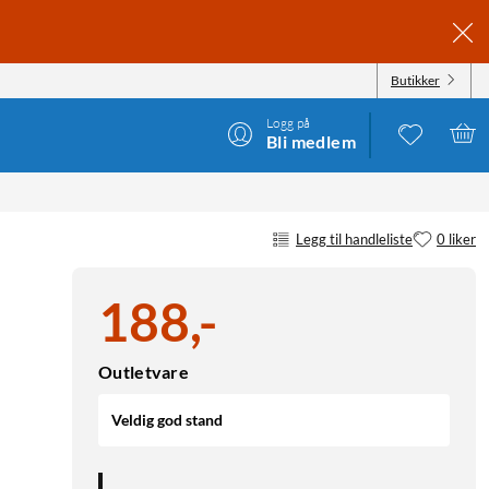
Butikker
Logg på
Bli medlem
Legg til handleliste
0 liker
188
,
-
Outletvare
Veldig god stand