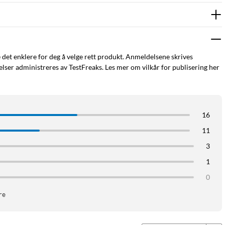
e det enklere for deg å velge rett produkt. Anmeldelsene skrives
ser administreres av TestFreaks. Les mer om vilkår for publisering her
16
11
3
1
0
re