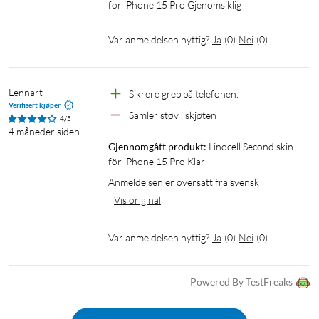
for iPhone 15 Pro Gjenomsiklig
Var anmeldelsen nyttig?
Ja
(
0
)
Nei
(
0
)
Lennart
Sikrere grep på telefonen.
Verifisert kjøper
Samler støv i skjøten
4/5
4 måneder siden
Gjennomgått produkt:
Linocell Second skin 
för iPhone 15 Pro Klar
Anmeldelsen er oversatt fra svensk
Vis original
Var anmeldelsen nyttig?
Ja
(
0
)
Nei
(
0
)
Powered By TestFreaks