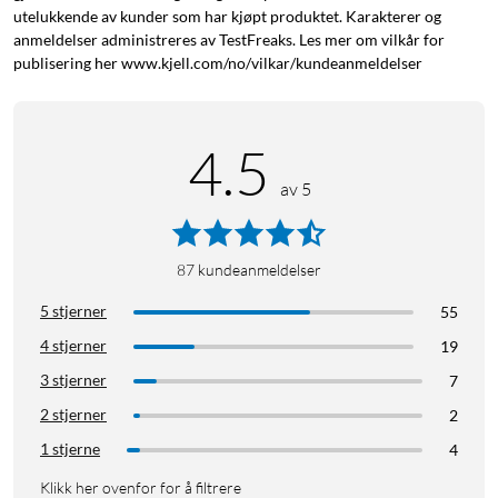
utelukkende av kunder som har kjøpt produktet. Karakterer og
anmeldelser administreres av TestFreaks. Les mer om vilkår for
publisering her www.kjell.com/no/vilkar/kundeanmeldelser
4.5
av 5
87
kundeanmeldelser
5 stjerner
55
4 stjerner
19
3 stjerner
7
2 stjerner
2
1 stjerne
4
Klikk her ovenfor for å filtrere