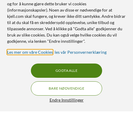
og for å kunne gjøre dette bruker vi cookies
(informasjonskapsler). Noen av disse er nødvendige for at
kjell.com skal fungere, og krever ikke ditt samtykke. Andre bidrar
til at du skal få en skreddersydd opplevelse, unike tilbud og
tilpassede annonser. Ved å klikke på "Godta alle" godkjenner du
bruk av slike cookies. Du kan også velge hvilke cookies du vil
godkjenne, via lenken "Endre innstillinger".
Les mer om våre Cookies
,
les vår Personvernerklæring
GODTA ALLE
BARE NØDVENDIGE
Endre Innstillinger
Linocell Second skin for iPhone 15 Pro Svart
105,-
4.5/5