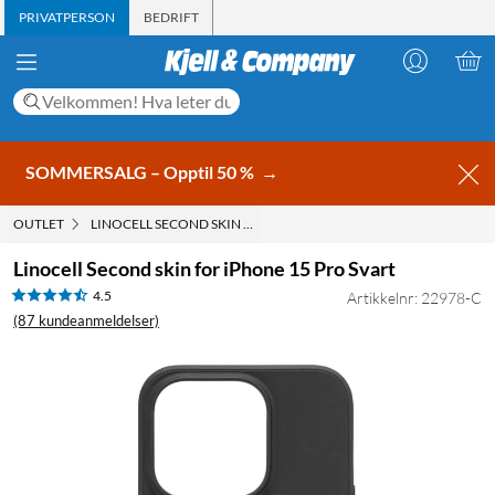
PRIVATPERSON
BEDRIFT
SOMMERSALG – Opptil 50 %
→
OUTLET
LINOCELL SECOND SKIN FOR IPHONE 15 PRO SVART
Linocell Second skin for iPhone 15 Pro Svart
4.5
Artikkelnr: 22978-C
(87 kundeanmeldelser)