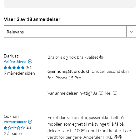
Viser 3 av 18 anmeldelser
Relevans
Dariusz
Bra pris og nok bra kvalitet 👍
Verifisert kjøper
5/5
Gjennomgått produkt:
Linocell Second skin 
9 måneder siden
for iPhone 15 Pro
Var anmeldelsen nyttig?
Ja
(
0
)
Nei
(
0
)
Gøkhan
Enkel klar silikon etui, passer ikke  helt på 
Verifisert kjøper
mobilen som egnet til må tvinge til å få på, 
1/5
dekker ikke til 100% rundt front kanter. Ikke 
2 år siden
verdt for pengene. Anbefaler IKKE.👎👎