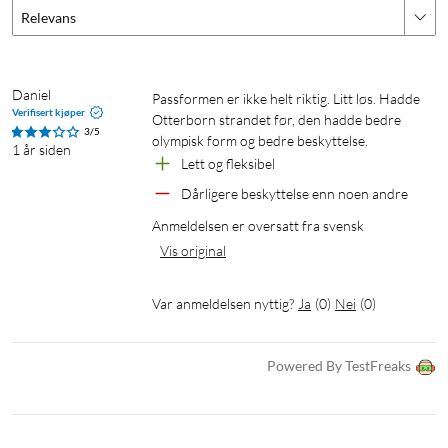
Relevans
Daniel
Passformen er ikke helt riktig. Litt løs. Hadde 
Verifisert kjøper
Otterborn strandet før, den hadde bedre 
3/5
olympisk form og bedre beskyttelse.
1 år siden
Lett og fleksibel
Dårligere beskyttelse enn noen andre
Anmeldelsen er oversatt fra svensk
Vis original
Var anmeldelsen nyttig?
Ja
(
0
)
Nei
(
0
)
Powered By TestFreaks