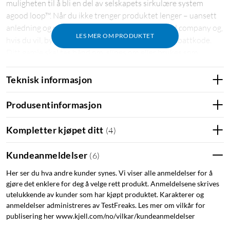
muligheten til å bli en del av selskapets sirkulære system
agood loop™. Når du ikke trenger produktet lenger – uansett
anledning og når – kan du returnere det til agood company og,
LES MER OM PRODUKTET
hvis du vil, bytte det mot et annet. Du får da en rabattkode.
Ditt gamle skal tas hånd om, slipes om eller brukes som
materiale i et nytt deksel.
Teknisk informasjon
På agood companys hjemmeside finner du mer informasjon
om agood loop™ og hvordan du returnerer produktet ditt når
Produsentinformasjon
™
du ikke trenger det lenger. Les mer om agood loop
her
.
Kompletter kjøpet ditt
(
4
)
Spesifikasjoner
Kundeanmeldelser
(
6
)
Vekt: 45 g
Beskyttelsesnivå: 3 m fallbeskyttelse
Her ser du hva andre kunder synes. Vi viser alle anmeldelser for å
MagSafe-kompatibelt: Kompatibel med den ekstra MagSafe-
gjøre det enklere for deg å velge rett produkt. Anmeldelsene skrives
ringen (selges separat)
utelukkende av kunder som har kjøpt produktet. Karakterer og
anmeldelser administreres av TestFreaks. Les mer om vilkår for
Materiale:
publisering her www.kjell.com/no/vilkar/kundeanmeldelser
63 % biobasert Oleatex-materiale, laget av biprodukter fra