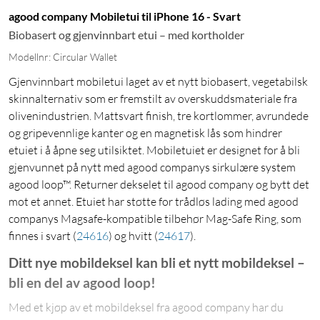
agood company Mobiletui til iPhone 16 - Svart
Biobasert og gjenvinnbart etui – med kortholder
Modellnr: Circular Wallet
Gjenvinnbart mobiletui laget av et nytt biobasert, vegetabilsk
skinnalternativ som er fremstilt av overskuddsmateriale fra
olivenindustrien. Mattsvart finish, tre kortlommer, avrundede
og gripevennlige kanter og en magnetisk lås som hindrer
etuiet i å åpne seg utilsiktet. Mobiletuiet er designet for å bli
gjenvunnet på nytt med agood companys sirkulære system
agood loop™. Returner dekselet til agood company og bytt det
mot et annet. Etuiet har støtte for trådløs lading med agood
companys Magsafe-kompatible tilbehør Mag-Safe Ring, som
finnes i svart
(
24616
)
og hvitt
(
24617
)
.
Ditt nye mobildeksel kan bli et nytt mobildeksel –
bli en del av agood loop!
Med et kjøp av et mobildeksel fra agood company har du