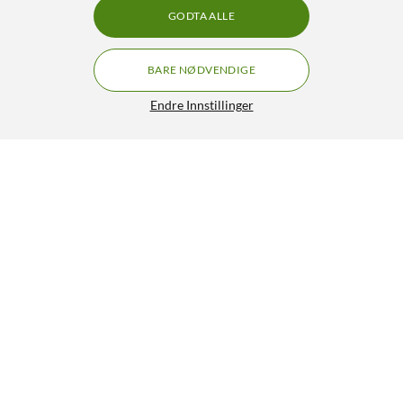
GODTA ALLE
BARE NØDVENDIGE
Endre Innstillinger
agood company Mobiletui til iPhone 16 - Svart
200,-
4.5/5
HENT
Lignende produkter