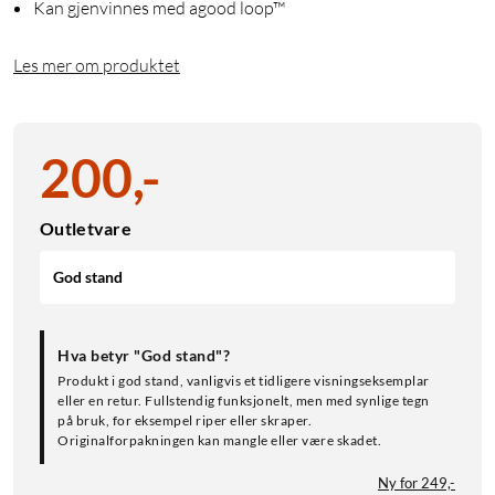
Kan gjenvinnes med agood loop™
Les mer om produktet
200
,
-
Outletvare
God stand
Hva betyr "God stand"?
Produkt i god stand, vanligvis et tidligere visningseksemplar
eller en retur. Fullstendig funksjonelt, men med synlige tegn
på bruk, for eksempel riper eller skraper.
Originalforpakningen kan mangle eller være skadet.
Ny for 249,-