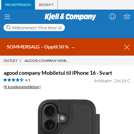
PRIVATPERSON
BEDRIFT
SOMMERSALG – Opptil 50 %
→
OUTLET
AGOOD COMPANY MOBILETUI TIL IPHONE 16 - SVART
agood company Mobiletui til iPhone 16 - Svart
4.5
Artikkelnr: 24618-C
(6 kundeanmeldelser)