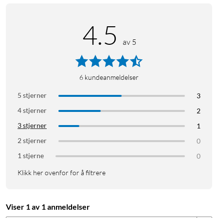
olivenproduksjon
37 % polyesterbasert – kreves for liming av Bio PU
4.5
Materialkilde og produksjonsland: Tyrkia
Forpakning: FSC-sertifisert gjenvunnet kartong
av 5
™
End of life: Kan gjenvinnes, les mer om agood loop
her
.
6
kundeanmeldelser
5 stjerner
3
4 stjerner
2
3 stjerner
1
2 stjerner
0
1 stjerne
0
Klikk her ovenfor for å filtrere
Viser 1 av 1 anmeldelser