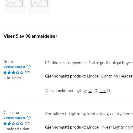
Viser 5 av 98 anmeldelser
Bente
Får ikke øreproppene til å sitte godt nok på høyre
Verifisert kjøper
3/5
Gjennomgått produkt:
Linocell Lightning Headset
4 år siden
Var anmeldelsen nyttig?
Ja
(
0
)
Nei
(
1
)
Carolina
Kontakten til Lightning-kontakten gikk i stykker e
Verifisert kjøper
2/5
Gjennomgått produkt:
Linocell In-ear Lightning-
1 måned siden