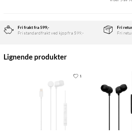
Fri frakt fra 599,-
Fri retu
Fri standardfrakt ved kjøp fra 599,-
Fri retu
Lignende produkter
1