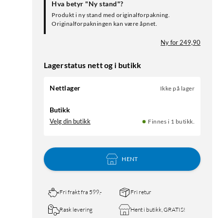
Hva betyr "Ny stand"?
Produkt i ny stand med originalforpakning.
Originalforpakningen kan være åpnet.
Ny for 249,90
Lagerstatus nett og i butikk
Nettlager
Ikke på lager
Butikk
Velg din butikk
Finnes i 1 butikk.
HENT
Fri frakt fra 599,-
Fri retur
Rask levering
Hent i butikk, GRATIS!