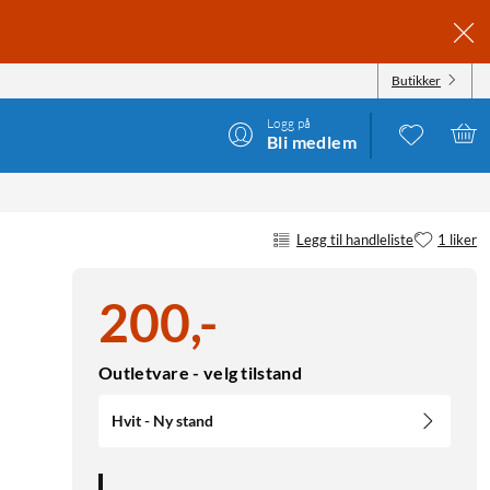
Butikker
Logg på
Bli medlem
Legg til handleliste
1 liker
200
,
-
Outletvare - velg tilstand
Hvit - Ny stand