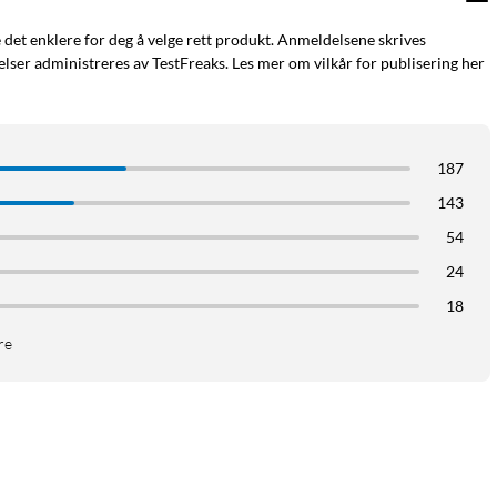
e det enklere for deg å velge rett produkt. Anmeldelsene skrives
ser administreres av TestFreaks. Les mer om vilkår for publisering her
187
143
54
24
18
re