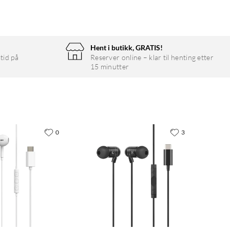
Hent i butikk, GRATIS!
tid på
Reserver online – klar til henting etter
15 minutter
0
3