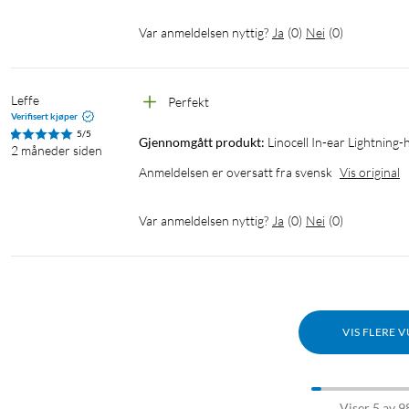
Var anmeldelsen nyttig?
Ja
(
0
)
Nei
(
0
)
Leffe
Perfekt
Verifisert kjøper
5/5
Gjennomgått produkt:
Linocell In-ear Lightning-
2 måneder siden
Anmeldelsen er oversatt fra svensk
Vis original
Var anmeldelsen nyttig?
Ja
(
0
)
Nei
(
0
)
VIS FLERE 
Viser 5 av 9