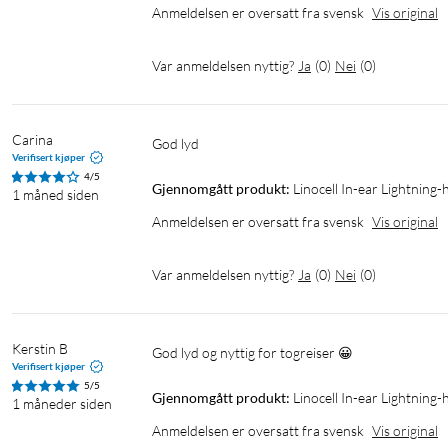
Anmeldelsen er oversatt fra svensk
Vis original
Var anmeldelsen nyttig?
Ja
(
0
)
Nei
(
0
)
Carina
God lyd
Verifisert kjøper
4/5
Gjennomgått produkt:
Linocell In-ear Lightning-
1 måned siden
Anmeldelsen er oversatt fra svensk
Vis original
Var anmeldelsen nyttig?
Ja
(
0
)
Nei
(
0
)
Kerstin B
God lyd og nyttig for togreiser 😀
Verifisert kjøper
5/5
Gjennomgått produkt:
Linocell In-ear Lightning-
1 måneder siden
Anmeldelsen er oversatt fra svensk
Vis original