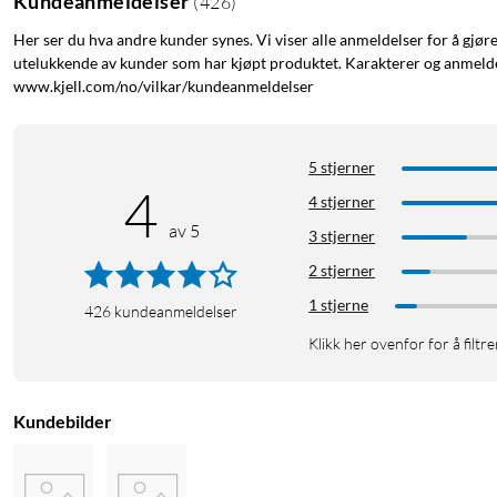
Kundeanmeldelser
(
426
)
Her ser du hva andre kunder synes. Vi viser alle anmeldelser for å gjør
utelukkende av kunder som har kjøpt produktet. Karakterer og anmeldel
www.kjell.com/no/vilkar/kundeanmeldelser
5 stjerner
4
4 stjerner
av 5
3 stjerner
2 stjerner
1 stjerne
426
kundeanmeldelser
Klikk her ovenfor for å filtre
Kundebilder