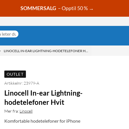
SOMMERSALG
– Opptil 50 % →
LINOCELL IN-EAR LIGHTNING-HODETELEFONER HVIT
OUTLET
Artikkelnr: 23979-A
Linocell In-ear Lightning-
hodetelefoner Hvit
Mer fra:
Linocell
Komfortable hodetelefoner for iPhone