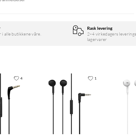
r
Rask levering
r i alle butikkene våre.
2–4 virkedagers leverings
lagervarer
4
1