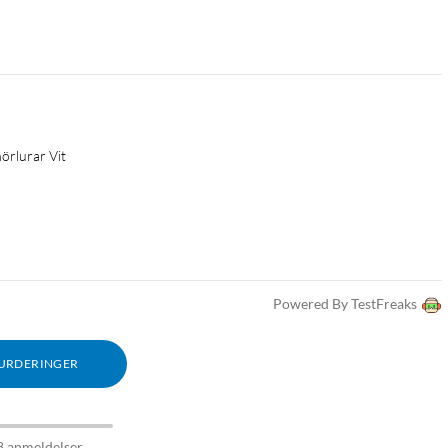
hörlurar Vit
Powered By TestFreaks
VURDERINGER
8 anmeldelser