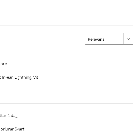
Relevans
 øre.
 In-ear, Lightning, Vit
tter 1 dag.
hörlurar Svart