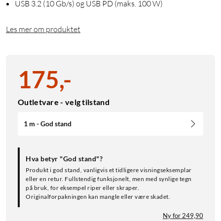
USB 3.2 (10 Gb/s) og USB PD (maks. 100 W)
Les mer om produktet
175
,
-
Outletvare - velg tilstand
1 m - God stand
Hva betyr "God stand"?
Produkt i god stand, vanligvis et tidligere visningseksemplar
eller en retur. Fullstendig funksjonelt, men med synlige tegn
på bruk, for eksempel riper eller skraper.
Originalforpakningen kan mangle eller være skadet.
Ny for 249,90