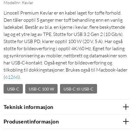
Modellnr: Kevlar
Linocell Premium Kevlar er en kabel laget for tøffe forhold.
Den tåler opptil 5 ganger mer tøff behandling enn en vanlig
ladekabel. Består av bl.a. en kjerne i kevlar, flere beskyttende
lag og et ytre lag av TPE. Støtte for USB 3.2 Gen 2 (10 Gb/s).
Støtte for USB PD, klarer opptil 100 W (20 V, 5 A). Har også
støtte for bildeoverføring i opptil 4K/60 Hz. Egnet for lading
og synkronisering av mobiler, nettbrett og datamaskiner som
har USB-C-kontakt. Også egnet for bildeoverføring og
tilkobling til dokkingstasjoner. Brukes også til Macbook-lader
(
61266
)
.
USB-C
USB-C 100 W
USB-C til USB-C
Teknisk informasjon
Produsentinformasjon