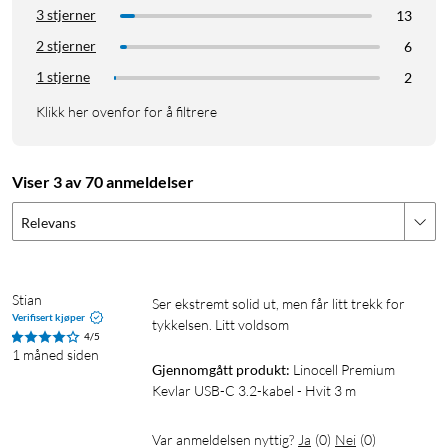
3 stjerner
13
2 stjerner
6
1 stjerne
2
Klikk her ovenfor for å filtrere
Viser 3 av 70 anmeldelser
Relevans
Stian 
Ser ekstremt solid ut, men får litt trekk for 
Verifisert kjøper
tykkelsen. Litt voldsom
4/5
1 måned siden
Gjennomgått produkt:
Linocell Premium 
Kevlar USB-C 3.2-kabel - Hvit 3 m
Var anmeldelsen nyttig?
Ja
(
0
)
Nei
(
0
)