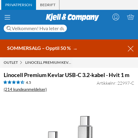
PRIVATPERSON
BEDRIFT
SOMMERSALG – Opptil 50 %
→
OUTLET
LINOCELL PREMIUM KEVLAR USB-C 3.2-KABEL - HVIT 1 M
Linocell Premium Kevlar USB-C 3.2-kabel - Hvit 1 m
4.5
Artikkelnr: 22997-C
(214 kundeanmeldelser)