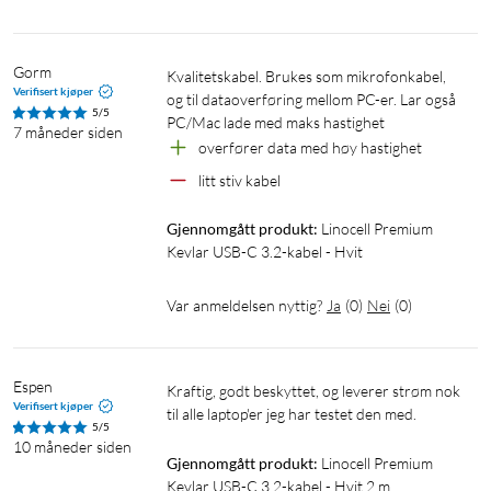
Gorm
Kvalitetskabel. Brukes som mikrofonkabel, 
Verifisert kjøper
og til dataoverføring mellom PC-er. Lar også 
5/5
PC/Mac lade med maks hastighet
7 måneder siden
overfører data med høy hastighet
litt stiv kabel
Gjennomgått produkt:
Linocell Premium 
Kevlar USB-C 3.2-kabel - Hvit
Var anmeldelsen nyttig?
Ja
(
0
)
Nei
(
0
)
Espen
Kraftig, godt beskyttet, og leverer strøm nok 
Verifisert kjøper
til alle laptop'er jeg har testet den med.
5/5
10 måneder siden
Gjennomgått produkt:
Linocell Premium 
Kevlar USB-C 3.2-kabel - Hvit 2 m