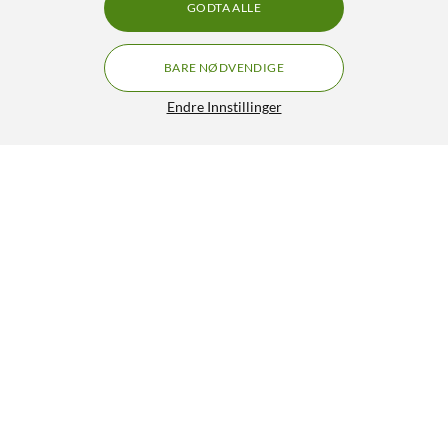
GODTA ALLE
BARE NØDVENDIGE
Endre Innstillinger
Linocell Premium Kevlar USB-C 3.2-kabel - Hvit 1 m
175,-
4.5/5
HENT
Lignende produkter