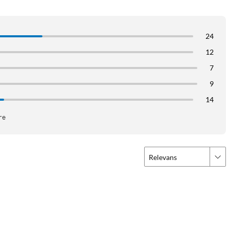
24
12
7
9
14
re
Relevans