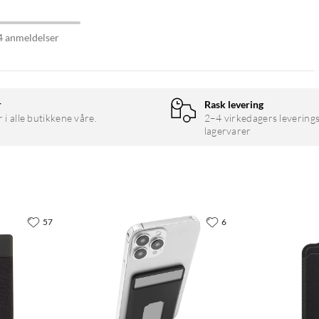
4 anmeldelser
r
Rask levering
r i alle butikkene våre.
2–4 virkedagers leverings
lagervarer
57
6