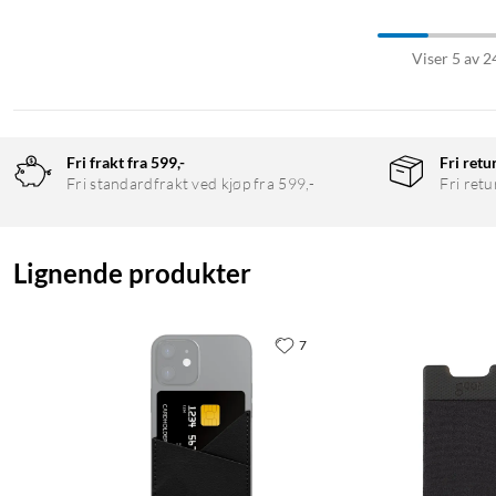
Viser 5 av 2
Fri frakt fra 599,-
Fri retu
Fri standardfrakt ved kjøp fra 599,-
Fri retu
Lignende produkter
7