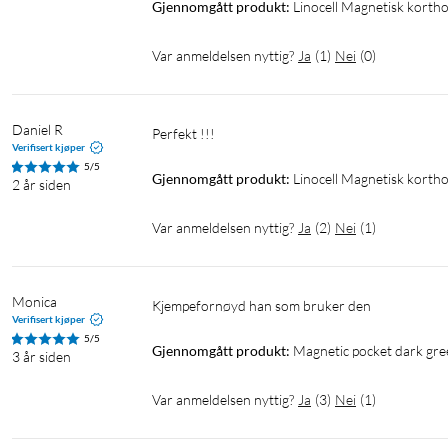
Gjennomgått produkt:
Linocell Magnetisk kortho
Var anmeldelsen nyttig?
Ja
(
1
)
Nei
(
0
)
Daniel R
Perfekt !!!
Verifisert kjøper
5/5
Gjennomgått produkt:
Linocell Magnetisk kort
2 år siden
Var anmeldelsen nyttig?
Ja
(
2
)
Nei
(
1
)
Monica
Kjempefornøyd han som bruker den
Verifisert kjøper
5/5
Gjennomgått produkt:
Magnetic pocket dark gr
3 år siden
Var anmeldelsen nyttig?
Ja
(
3
)
Nei
(
1
)