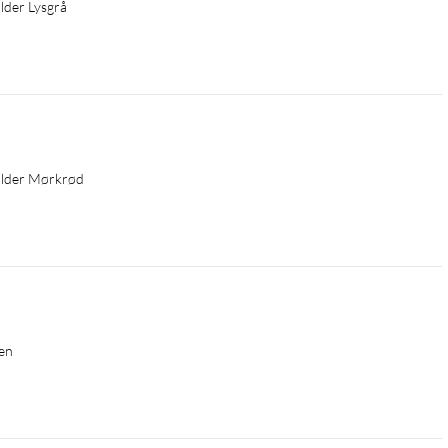
lder Lysgrå
holder Mørkrød
een