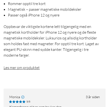
Rommer opptil tre kort
Magnetisk – passer magnetiske mobildeksler
Passer også iPhone 12 og nyere
Oppbevar de viktigste kortene lett tilgjengelig med en
magnetisk kortholder for iPhone 12 og nyere og de fleste
magnetiske mobildeksler. Luksuriøs og allsidig kortholder
som holdes fast med magneter. For opptil tre kort. Laget av
elegant PU-skinn med sydde kanter. Tilgjengelig i tre
moderne farger.
Les mer om produktet
Monica
3 år siden
5/5
Kjempefornøyd han som bruker den