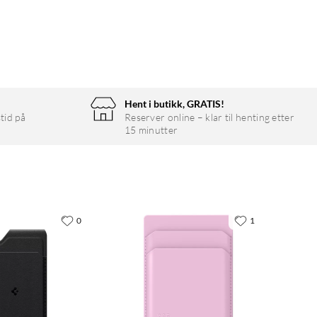
Hent i butikk, GRATIS!
tid på
Reserver online – klar til henting etter
15 minutter
0
1