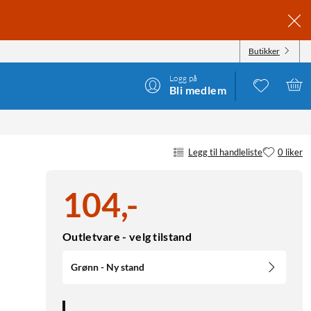
Butikker
Logg på
Bli medlem
Legg til handleliste
0 liker
104
,
-
Outletvare - velg tilstand
Grønn - Ny stand