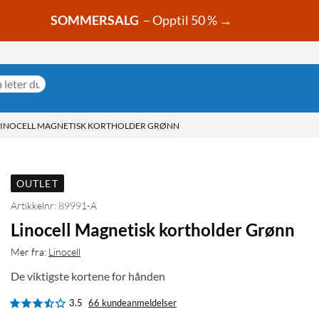
SOMMERSALG
– Opptil 50 % →
LINOCELL MAGNETISK KORTHOLDER GRØNN
OUTLET
Artikkelnr: 89991-A
Linocell Magnetisk kortholder Grønn
Mer fra:
Linocell
De viktigste kortene for hånden
3.5
66 kundeanmeldelser