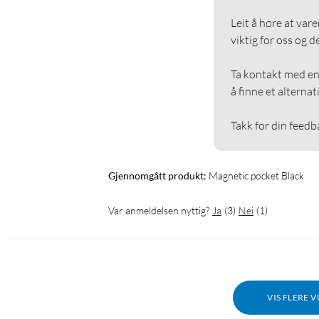
Leit å høre at var
viktig for oss og de
Ta kontakt med en 
å finne et alternat
Takk for din feedb
Gjennomgått produkt:
Magnetic pocket Black
Var anmeldelsen nyttig?
Ja
(
3
)
Nei
(
1
)
VIS FLERE 