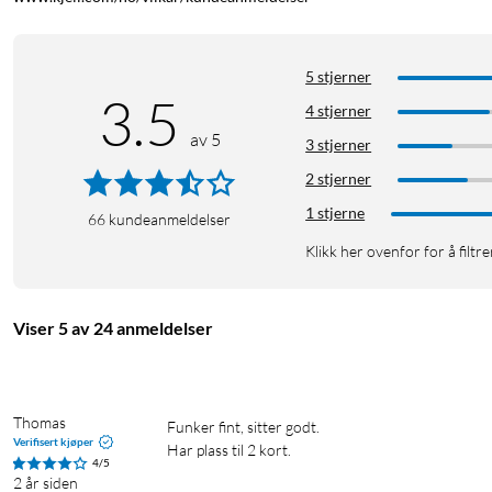
5 stjerner
3.5
4 stjerner
av 5
3 stjerner
2 stjerner
1 stjerne
66
kundeanmeldelser
Klikk her ovenfor for å filtre
Viser 5 av 24 anmeldelser
Thomas
Funker fint, sitter godt. 

Verifisert kjøper
Har plass til 2 kort.
4/5
2 år siden