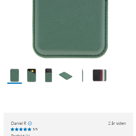
Daniel R
2 år siden
5/5
Perfekt !!!