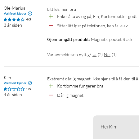
Ole-Marius
Litt løs men bra
Verifisert kjøper
Enkel å ta av og på, Fin, Kortene sitter godt
4/5
3 år siden
Sitter litt løst på telefonen, kan falle av
Gjennomgått produkt:
Magnetic pocket Black
Var anmeldelsen nyttig?
Ja
(
2
)
Nei
(
1
)
Kim
Verifisert kjøper
Kortlomme fungerer bra
1/5
4 år siden
Dårlig magnet
Hei Kim
