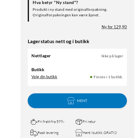
Hva betyr "Ny stand"?
Produkt i ny stand med originalforpakning.
Originalforpakningen kan være åpnet.
Ny for 129,90
Lagerstatus nett og i butikk
Nettlager
Ikke på lager
Butikk
Velg din butikk
Finnes i 1 butikk.
HENT
Fri frakt fra 599,-
Fri retur
Rask levering
Hent i butikk, GRATIS!